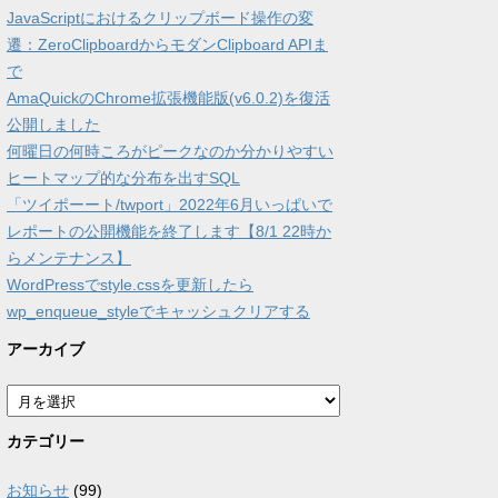
JavaScriptにおけるクリップボード操作の変
遷：ZeroClipboardからモダンClipboard APIま
で
AmaQuickのChrome拡張機能版(v6.0.2)を復活
公開しました
何曜日の何時ころがピークなのか分かりやすい
ヒートマップ的な分布を出すSQL
「ツイポーート/twport」2022年6月いっぱいで
レポートの公開機能を終了します【8/1 22時か
らメンテナンス】
WordPressでstyle.cssを更新したら
wp_enqueue_styleでキャッシュクリアする
アーカイブ
ア
ー
カ
カテゴリー
イ
ブ
お知らせ
(99)