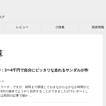
ログ
レビュー
小技集
技術情報
覧
：3〜4千円で自分にピッタリな走れるサンダルが作
ーチ
ワラーチ」ですが、材料まで調達しておきながらなかなか時間がと
。9月の連休でようやく自作することができましたのでレポートし
は前回の記事で細か …