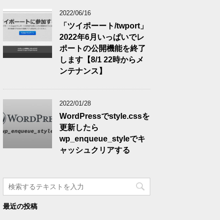
2022/06/16
「ツイポーート/twport」
2022年6月いっぱいでレ
ポートの公開機能を終了
します【8/1 22時からメ
ンテナンス】
2022/01/28
WordPressでstyle.cssを
更新したら
wp_enqueue_styleでキ
ャッシュクリアする
最近の投稿