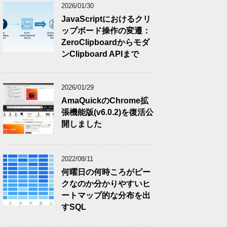
2026/01/30
JavaScriptにおけるクリ
ップボード操作の変遷：
ZeroClipboardからモダ
ンClipboard APIまで
2026/01/29
AmaQuickのChrome拡
張機能版(v6.0.2)を復活公
開しました
2022/08/11
何曜日の何時ころがピー
クなのか分かりやすいヒ
ートマップ的な分布を出
すSQL