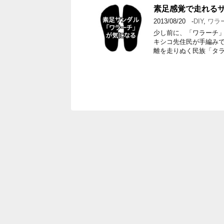
素足感覚で走れる
2013/08/20
-
DIY
,
ワラ
少し前に、「ワラーチ」
キシコ先住民が手編み
離を走りぬく民族「タラ