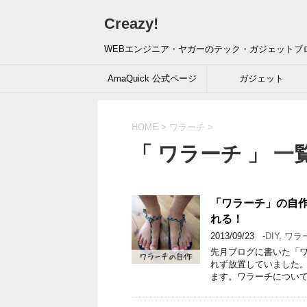
Creazy!
WEBエンジニア・ヤガーのテック・ガジェットブ
AmaQuick 公式ページ
ガジェット
HOME
>
ワラーチ
>
「 ワラーチ 」 一
「ワラーチ」の自作
れる！
2013/09/23
-
DIY
,
ワラ
先月ブログに書いた「
れず放置していました
ます。ワラーチについて