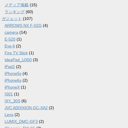
メディア掲載
(15)
ランキング
(60)
ガジェット
(107)
ARROWS NX F-02G
(4)
camera
(14)
E-520
(1)
Eye-fi
(2)
Fire TV Stick
(1)
IdeaPad_U350
(3)
iPad2
(2)
iPhone5s
(4)
iPhone6s
(2)
iPhoneX
(1)
IS01
(1)
IXY_30S
(6)
JVC ADIXXION GC-XA2
(2)
Lens
(2)
LUMIX_DMC-GF3
(2)