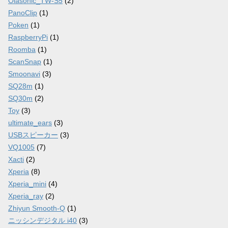
Olasonic_TW-S5
(2)
PanoClip
(1)
Poken
(1)
RaspberryPi
(1)
Roomba
(1)
ScanSnap
(1)
Smoonavi
(3)
SQ28m
(1)
SQ30m
(2)
Toy
(3)
ultimate_ears
(3)
USBスピーカー
(3)
VQ1005
(7)
Xacti
(2)
Xperia
(8)
Xperia_mini
(4)
Xperia_ray
(2)
Zhiyun Smooth-Q
(1)
ニッシンデジタル i40
(3)