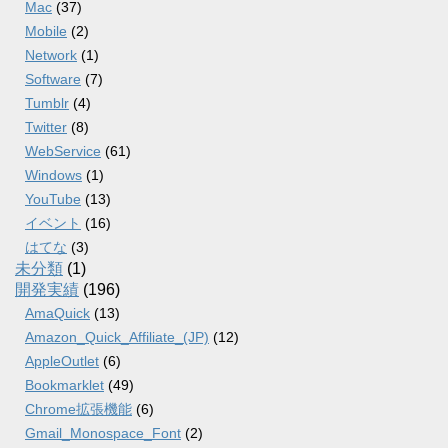
Mac
(37)
Mobile
(2)
Network
(1)
Software
(7)
Tumblr
(4)
Twitter
(8)
WebService
(61)
Windows
(1)
YouTube
(13)
イベント
(16)
はてな
(3)
未分類
(1)
開発実績
(196)
AmaQuick
(13)
Amazon_Quick_Affiliate_(JP)
(12)
AppleOutlet
(6)
Bookmarklet
(49)
Chrome拡張機能
(6)
Gmail_Monospace_Font
(2)