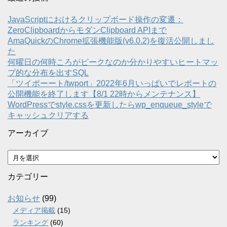
JavaScriptにおけるクリップボード操作の変遷：
ZeroClipboardからモダンClipboard APIまで
AmaQuickのChrome拡張機能版(v6.0.2)を復活公開しまし
た
何曜日の何時ころがピークなのか分かりやすいヒートマッ
プ的な分布を出すSQL
「ツイポーート/twport」2022年6月いっぱいでレポートの
公開機能を終了します【8/1 22時からメンテナンス】
WordPressでstyle.cssを更新したらwp_enqueue_styleで
キャッシュクリアする
アーカイブ
ア
ー
カ
カテゴリー
イ
ブ
お知らせ
(99)
メディア掲載
(15)
ランキング
(60)