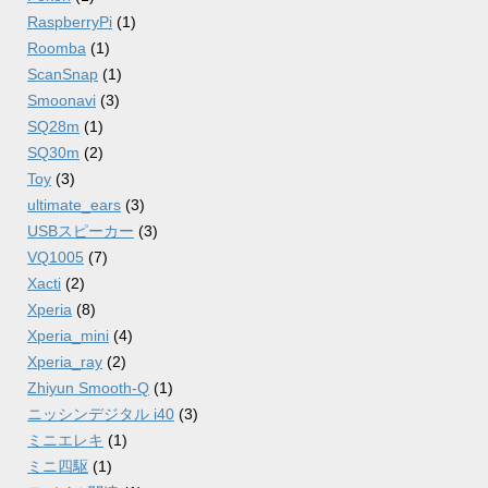
RaspberryPi
(1)
Roomba
(1)
ScanSnap
(1)
Smoonavi
(3)
SQ28m
(1)
SQ30m
(2)
Toy
(3)
ultimate_ears
(3)
USBスピーカー
(3)
VQ1005
(7)
Xacti
(2)
Xperia
(8)
Xperia_mini
(4)
Xperia_ray
(2)
Zhiyun Smooth-Q
(1)
ニッシンデジタル i40
(3)
ミニエレキ
(1)
ミニ四駆
(1)