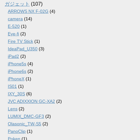
ガジェット
(107)
ARROWS NX F-02G
(4)
camera
(14)
E-520
(1)
Eye-fi
(2)
Fire TV Stick
(1)
IdeaPad_U350
(3)
iPad2
(2)
iPhone5s
(4)
iPhone6s
(2)
iPhoneX
(1)
IS01
(1)
IXY_30S
(6)
JVC ADIXXION GC-XA2
(2)
Lens
(2)
LUMIX_DMC-GF3
(2)
Olasonic_TW-S5
(2)
PanoClip
(1)
Poken
(1)