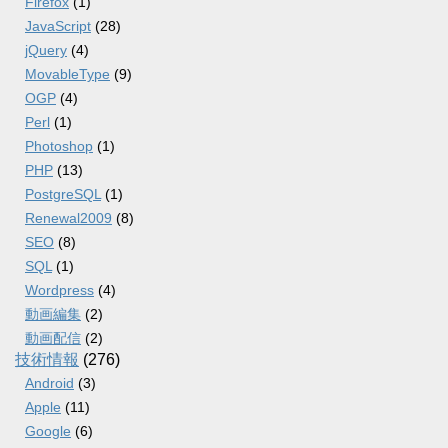
Firefox
(1)
JavaScript
(28)
jQuery
(4)
MovableType
(9)
OGP
(4)
Perl
(1)
Photoshop
(1)
PHP
(13)
PostgreSQL
(1)
Renewal2009
(8)
SEO
(8)
SQL
(1)
Wordpress
(4)
動画編集
(2)
動画配信
(2)
技術情報
(276)
Android
(3)
Apple
(11)
Google
(6)