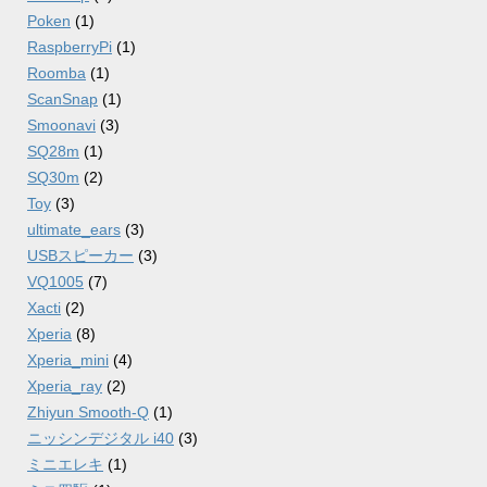
Poken
(1)
RaspberryPi
(1)
Roomba
(1)
ScanSnap
(1)
Smoonavi
(3)
SQ28m
(1)
SQ30m
(2)
Toy
(3)
ultimate_ears
(3)
USBスピーカー
(3)
VQ1005
(7)
Xacti
(2)
Xperia
(8)
Xperia_mini
(4)
Xperia_ray
(2)
Zhiyun Smooth-Q
(1)
ニッシンデジタル i40
(3)
ミニエレキ
(1)