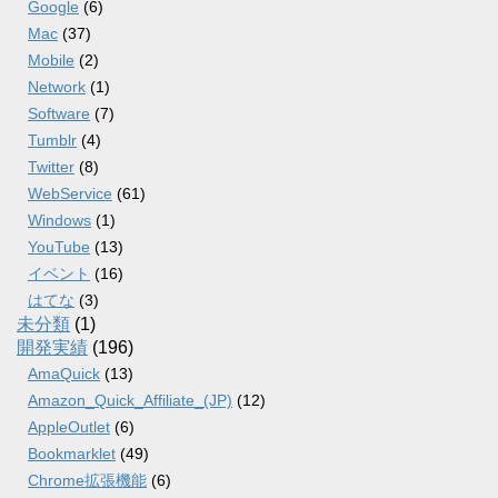
Google
(6)
Mac
(37)
Mobile
(2)
Network
(1)
Software
(7)
Tumblr
(4)
Twitter
(8)
WebService
(61)
Windows
(1)
YouTube
(13)
イベント
(16)
はてな
(3)
未分類
(1)
開発実績
(196)
AmaQuick
(13)
Amazon_Quick_Affiliate_(JP)
(12)
AppleOutlet
(6)
Bookmarklet
(49)
Chrome拡張機能
(6)