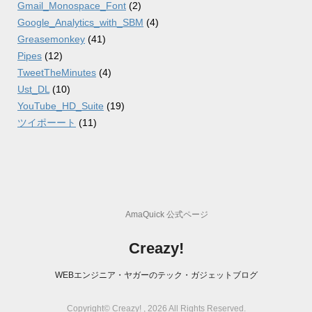
Gmail_Monospace_Font
(2)
Google_Analytics_with_SBM
(4)
Greasemonkey
(41)
Pipes
(12)
TweetTheMinutes
(4)
Ust_DL
(10)
YouTube_HD_Suite
(19)
ツイポーート
(11)
AmaQuick 公式ページ
Creazy!
WEBエンジニア・ヤガーのテック・ガジェットブログ
Copyright© Creazy! , 2026 All Rights Reserved.