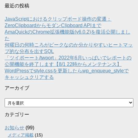
最近の投稿
JavaScriptにおけるクリップボード操作の変遷：
ZeroClipboardからモダンClipboard APIまで
AmaQuickのChrome拡張機能版(v6.0.2)を復活公開しまし
た
何曜日の何時ころがピークなのか分かりやすいヒートマッ
プ的な分布を出すSQL
「ツイポーート/twport」2022年6月いっぱいでレポートの
公開機能を終了します【8/1 22時からメンテナンス】
WordPressでstyle.cssを更新したらwp_enqueue_styleで
キャッシュクリアする
アーカイブ
ア
ー
カ
カテゴリー
イ
ブ
お知らせ
(99)
メディア掲載
(15)