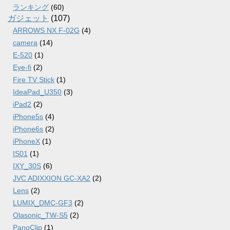
ランキング
(60)
ガジェット
(107)
ARROWS NX F-02G
(4)
camera
(14)
E-520
(1)
Eye-fi
(2)
Fire TV Stick
(1)
IdeaPad_U350
(3)
iPad2
(2)
iPhone5s
(4)
iPhone6s
(2)
iPhoneX
(1)
IS01
(1)
IXY_30S
(6)
JVC ADIXXION GC-XA2
(2)
Lens
(2)
LUMIX_DMC-GF3
(2)
Olasonic_TW-S5
(2)
PanoClip
(1)