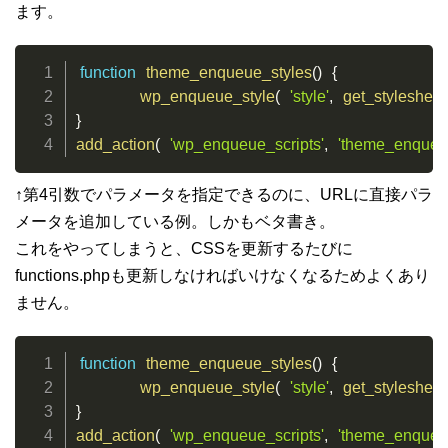
ます。
function
theme_enqueue_styles
(
)
{
wp_enqueue_style
(
'style'
,
get_stylesheet
}
add_action
(
'wp_enqueue_scripts'
,
'theme_enqueue
↑第4引数でパラメータを指定できるのに、URLに直接パラ
メータを追加している例。しかもベタ書き。
これをやってしまうと、CSSを更新するたびに
functions.phpも更新しなければいけなくなるためよくあり
ません。
function
theme_enqueue_styles
(
)
{
wp_enqueue_style
(
'style'
,
get_stylesheet
}
add_action
(
'wp_enqueue_scripts'
,
'theme_enqueue