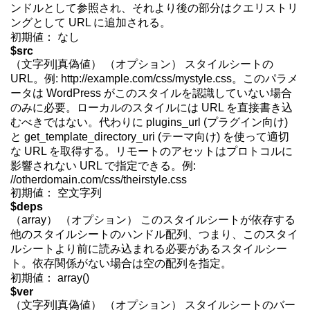
ンドルとして参照され、それより後の部分はクエリストリ
ングとして URL に追加される。
初期値： なし
$src
（文字列|真偽値） （オプション） スタイルシートの
URL。例: http://example.com/css/mystyle.css。このパラメ
ータは WordPress がこのスタイルを認識していない場合
のみに必要。ローカルのスタイルには URL を直接書き込
むべきではない。代わりに plugins_url (プラグイン向け)
と get_template_directory_uri (テーマ向け) を使って適切
な URL を取得する。リモートのアセットはプロトコルに
影響されない URL で指定できる。例:
//otherdomain.com/css/theirstyle.css
初期値： 空文字列
$deps
（array） （オプション） このスタイルシートが依存する
他のスタイルシートのハンドル配列、つまり、このスタイ
ルシートより前に読み込まれる必要があるスタイルシー
ト。依存関係がない場合は空の配列を指定。
初期値： array()
$ver
（文字列|真偽値） （オプション） スタイルシートのバー