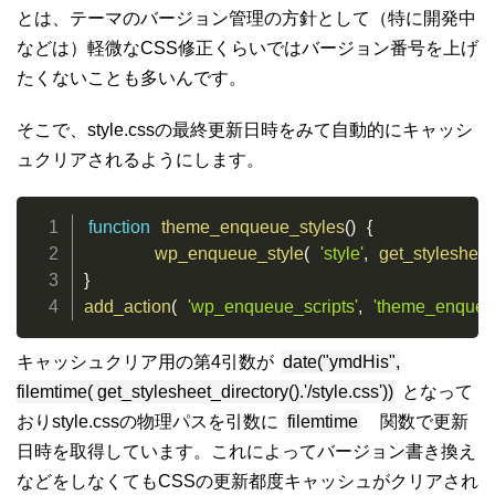
とは、テーマのバージョン管理の方針として（特に開発中
などは）軽微なCSS修正くらいではバージョン番号を上げ
たくないことも多いんです。
そこで、style.cssの最終更新日時をみて自動的にキャッシ
ュクリアされるようにします。
function
theme_enqueue_styles
(
)
{
wp_enqueue_style
(
'style'
,
get_stylesheet
}
add_action
(
'wp_enqueue_scripts'
,
'theme_enqueue
キャッシュクリア用の第4引数が
date("ymdHis",
filemtime( get_stylesheet_directory().'/style.css'))
となって
おりstyle.cssの物理パスを引数に
filemtime
関数で更新
日時を取得しています。これによってバージョン書き換え
などをしなくてもCSSの更新都度キャッシュがクリアされ