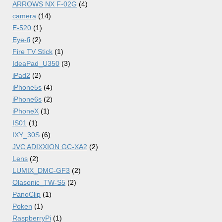
ARROWS NX F-02G
(4)
camera
(14)
E-520
(1)
Eye-fi
(2)
Fire TV Stick
(1)
IdeaPad_U350
(3)
iPad2
(2)
iPhone5s
(4)
iPhone6s
(2)
iPhoneX
(1)
IS01
(1)
IXY_30S
(6)
JVC ADIXXION GC-XA2
(2)
Lens
(2)
LUMIX_DMC-GF3
(2)
Olasonic_TW-S5
(2)
PanoClip
(1)
Poken
(1)
RaspberryPi
(1)