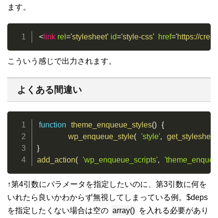
ます。
<
link
rel
=
'
stylesheet
'
id
=
'
style-css
'
href
=
'
https://cre
こういう感じで出力されます。
よくある間違い
function
theme_enqueue_styles
(
)
{
wp_enqueue_style
(
'style'
,
get_stylesheet
}
add_action
(
'wp_enqueue_scripts'
,
'theme_enqueue
↑第4引数にパラメータを指定したいのに、第3引数に何を
いれたら良いかわからず無視してしまっている例。$deps
を指定したくない場合は空の
array()
を入れる必要があり