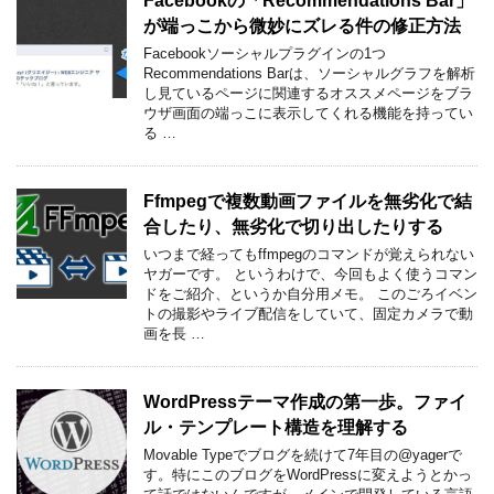
Facebookの「Recommendations Bar」
が端っこから微妙にズレる件の修正方法
Facebookソーシャルプラグインの1つ
Recommendations Barは、ソーシャルグラフを解析
し見ているページに関連するオススメページをブラ
ウザ画面の端っこに表示してくれる機能を持ってい
る …
Ffmpegで複数動画ファイルを無劣化で結
合したり、無劣化で切り出したりする
いつまで経ってもffmpegのコマンドが覚えられない
ヤガーです。 というわけで、今回もよく使うコマン
ドをご紹介、というか自分用メモ。 このごろイベン
トの撮影やライブ配信をしていて、固定カメラで動
画を長 …
WordPressテーマ作成の第一歩。ファイ
ル・テンプレート構造を理解する
Movable Typeでブログを続けて7年目の@yagerで
す。特にこのブログをWordPressに変えようとかっ