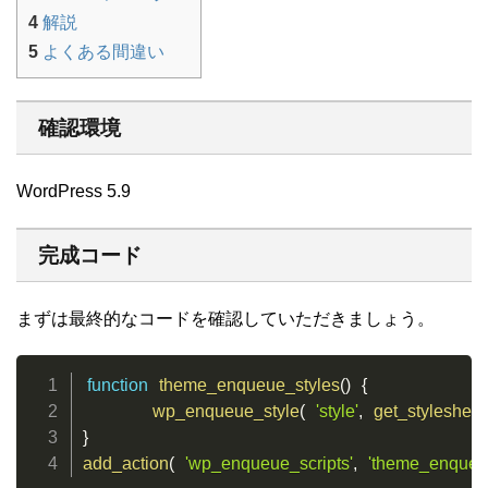
4
解説
5
よくある間違い
確認環境
WordPress 5.9
完成コード
まずは最終的なコードを確認していただきましょう。
function
theme_enqueue_styles
(
)
{
wp_enqueue_style
(
'style'
,
get_stylesheet
}
add_action
(
'wp_enqueue_scripts'
,
'theme_enqueue