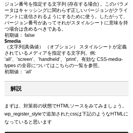
ジョン番号を指定する文字列 (存在する場合) 。このパラメ
ータはキャッシングに関わらず正しいバージョンがクライ
アントに送信されるようにするために使う。したがって、
バージョン番号があってそれがスタイルシートに意味を持
つ場合は含めるべきである。
初期値： false
$media
（文字列|真偽値） （オプション） スタイルシートが定義
されているメディアを指定する文字列。例:
‘all’、’screen’、’handheld’、’print’。有効な CSS-media-
types の全容についてはこちらの一覧を参照。
初期値： ‘all’
解説
まずは、対策前の状態でHTMLソースをみてみましょう。
wp_register_styleで追加されたcssは下記のようなHTMLに
なっていると思います