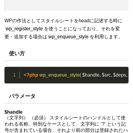
WPの作法としてスタイルシートをheadに記述する時に
wp_register_style
を使うことになっており、それを変
更・追加する場合は
wp_enqueue_style
を利用します。
使い方
<?php
wp_enqueue_style
(
$handle
,
$src
,
$deps
,
$v
パラメータ
$handle
（文字列） （必須） スタイルシートのハンドルとして使
われる名称。特別なケースとして、文字列に ‘?’ という記
号が含まれている場合、それより前の部分は登録されたハ