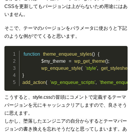
CSSを更新してもバージョンは上がらないため用途にはあ
いません。
そこで、テーマのバージョンをパラメータに使おうと下記
のような例がでてくると思います。
function
theme_enqueue_styles
(
)
{
$my_theme
=
wp_get_theme
(
)
;
wp_enqueue_style
(
'style'
,
get_stylesheet
}
add_action
(
'wp_enqueue_scripts'
,
'theme_enqueue
こうすると、style.cssの冒頭にコメントで定義するテーマ
バージョンを元にキャッシュクリアしますので、良さそう
に思えます。
しかし、堕落したエンジニアの自分からするとテーマバー
ジョンの書き換えを忘れそうだなと思ってしまいます。あ