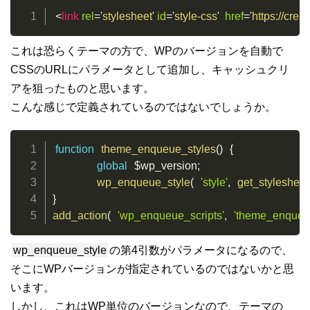
<
link
rel
=
'
stylesheet
'
id
=
'
style-css
'
href
=
'
https://cre
これは恐らくテーマの方で、WPのバージョンを自動で
CSSのURLにパラメータとして追加し、キャッシュクリ
アを狙ったものと思います。
こんな感じで定義されているのではないでしょうか。
function
theme_enqueue_styles
(
)
{
global
$wp_version
;
wp_enqueue_style
(
'style'
,
get_stylesheet
}
add_action
(
'wp_enqueue_scripts'
,
'theme_enqueue
wp_enqueue_style
の第4引数がパラメータになるので、
そこにWPバージョンが指定されているのではないかと思
います。
しかし、これはWP単位のバージョンなので、テーマの