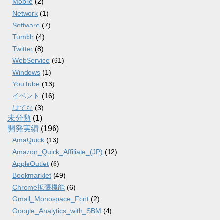
Mobile
(2)
Network
(1)
Software
(7)
Tumblr
(4)
Twitter
(8)
WebService
(61)
Windows
(1)
YouTube
(13)
イベント
(16)
はてな
(3)
未分類
(1)
開発実績
(196)
AmaQuick
(13)
Amazon_Quick_Affiliate_(JP)
(12)
AppleOutlet
(6)
Bookmarklet
(49)
Chrome拡張機能
(6)
Gmail_Monospace_Font
(2)
Google_Analytics_with_SBM
(4)