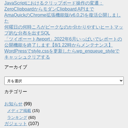
JavaScriptにおけるクリップボード操作の変遷：
ZeroClipboardからモダンClipboard APIまで
AmaQuickのChrome拡張機能版(v6.0.2)を復活公開しまし
た
何曜日の何時ころがピークなのか分かりやすいヒートマッ
プ的な分布を出すSQL
「ツイポーート/twport」2022年6月いっぱいでレポートの
公開機能を終了します【8/1 22時からメンテナンス】
WordPressでstyle.cssを更新したらwp_enqueue_styleで
キャッシュクリアする
アーカイブ
ア
ー
カ
カテゴリー
イ
ブ
お知らせ
(99)
メディア掲載
(15)
ランキング
(60)
ガジェット
(107)