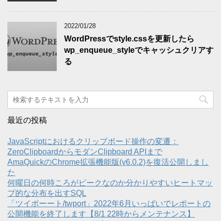
2022/01/28
WordPressでstyle.cssを更新したら
wp_enqueue_styleでキャッシュクリアす
る
最近の投稿
JavaScriptにおけるクリップボード操作の変遷：
ZeroClipboardからモダンClipboard APIまで
AmaQuickのChrome拡張機能版(v6.0.2)を復活公開しまし
た
何曜日の何時ころがピークなのか分かりやすいヒートマッ
プ的な分布を出すSQL
「ツイポーート/twport」2022年6月いっぱいでレポートの
公開機能を終了します【8/1 22時からメンテナンス】