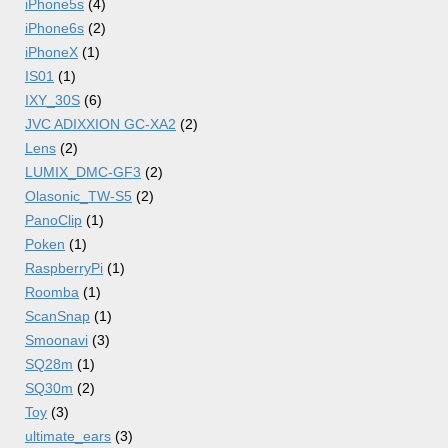
iPhone5s
(4)
iPhone6s
(2)
iPhoneX
(1)
IS01
(1)
IXY_30S
(6)
JVC ADIXXION GC-XA2
(2)
Lens
(2)
LUMIX_DMC-GF3
(2)
Olasonic_TW-S5
(2)
PanoClip
(1)
Poken
(1)
RaspberryPi
(1)
Roomba
(1)
ScanSnap
(1)
Smoonavi
(3)
SQ28m
(1)
SQ30m
(2)
Toy
(3)
ultimate_ears
(3)