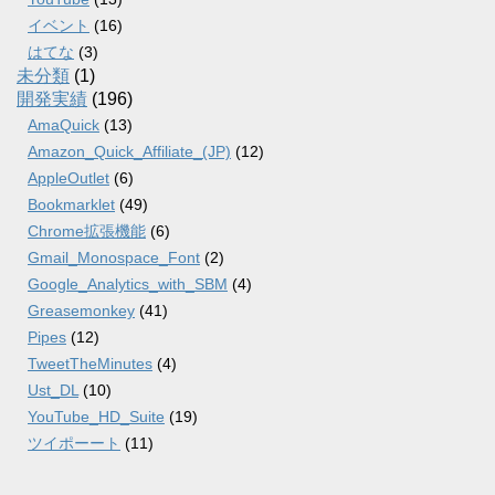
イベント
(16)
はてな
(3)
未分類
(1)
開発実績
(196)
AmaQuick
(13)
Amazon_Quick_Affiliate_(JP)
(12)
AppleOutlet
(6)
Bookmarklet
(49)
Chrome拡張機能
(6)
Gmail_Monospace_Font
(2)
Google_Analytics_with_SBM
(4)
Greasemonkey
(41)
Pipes
(12)
TweetTheMinutes
(4)
Ust_DL
(10)
YouTube_HD_Suite
(19)
ツイポーート
(11)