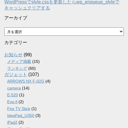
WordPressでstyle.cssを更新したらwp_enqueue_styleで
キャッシュクリアする
アーカイブ
ア
ー
カ
カテゴリー
イ
ブ
お知らせ
(99)
メディア掲載
(15)
ランキング
(60)
ガジェット
(107)
ARROWS NX F-02G
(4)
camera
(14)
E-520
(1)
Eye-fi
(2)
Fire TV Stick
(1)
IdeaPad_U350
(3)
iPad2
(2)