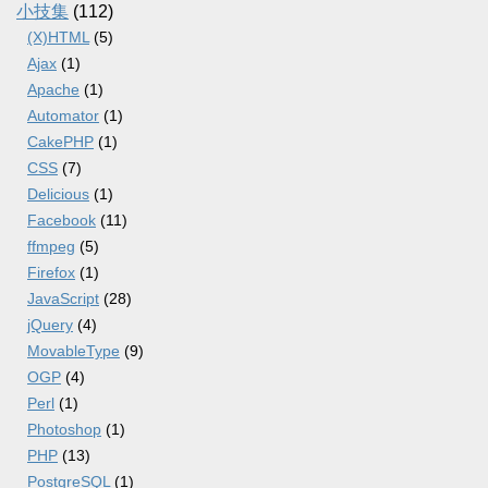
小技集
(112)
(X)HTML
(5)
Ajax
(1)
Apache
(1)
Automator
(1)
CakePHP
(1)
CSS
(7)
Delicious
(1)
Facebook
(11)
ffmpeg
(5)
Firefox
(1)
JavaScript
(28)
jQuery
(4)
MovableType
(9)
OGP
(4)
Perl
(1)
Photoshop
(1)
PHP
(13)
PostgreSQL
(1)