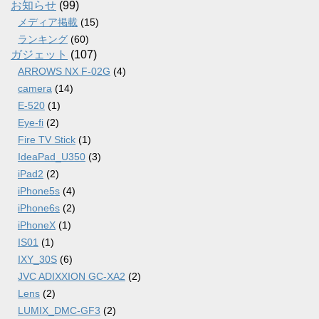
ブ
お知らせ
(99)
メディア掲載
(15)
ランキング
(60)
ガジェット
(107)
ARROWS NX F-02G
(4)
camera
(14)
E-520
(1)
Eye-fi
(2)
Fire TV Stick
(1)
IdeaPad_U350
(3)
iPad2
(2)
iPhone5s
(4)
iPhone6s
(2)
iPhoneX
(1)
IS01
(1)
IXY_30S
(6)
JVC ADIXXION GC-XA2
(2)
Lens
(2)
LUMIX_DMC-GF3
(2)