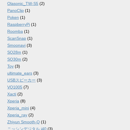
Olasonic_TW-S5
(2)
PanoClip
(1)
Poken
(1)
RaspberryPi
(1)
Roomba
(1)
ScanSnap
(1)
Smoonavi
(3)
SQ28m
(1)
SQ30m
(2)
Toy
(3)
ultimate_ears
(3)
USBスピーカー
(3)
VQ1005
(7)
Xacti
(2)
Xperia
(8)
Xperia_mini
(4)
Xperia_ray
(2)
Zhiyun Smooth-Q
(1)
ニッシンデジタル i40
(3)