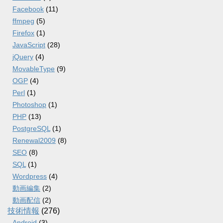
Facebook
(11)
ffmpeg
(5)
Firefox
(1)
JavaScript
(28)
jQuery
(4)
MovableType
(9)
OGP
(4)
Perl
(1)
Photoshop
(1)
PHP
(13)
PostgreSQL
(1)
Renewal2009
(8)
SEO
(8)
SQL
(1)
Wordpress
(4)
動画編集
(2)
動画配信
(2)
技術情報
(276)
Android
(3)