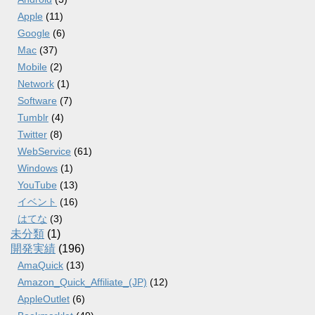
Apple
(11)
Google
(6)
Mac
(37)
Mobile
(2)
Network
(1)
Software
(7)
Tumblr
(4)
Twitter
(8)
WebService
(61)
Windows
(1)
YouTube
(13)
イベント
(16)
はてな
(3)
未分類
(1)
開発実績
(196)
AmaQuick
(13)
Amazon_Quick_Affiliate_(JP)
(12)
AppleOutlet
(6)