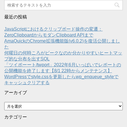
最近の投稿
JavaScriptにおけるクリップボード操作の変遷：
ZeroClipboardからモダンClipboard APIまで
AmaQuickのChrome拡張機能版(v6.0.2)を復活公開しまし
た
何曜日の何時ころがピークなのか分かりやすいヒートマッ
プ的な分布を出すSQL
「ツイポーート/twport」2022年6月いっぱいでレポートの
公開機能を終了します【8/1 22時からメンテナンス】
WordPressでstyle.cssを更新したらwp_enqueue_styleで
キャッシュクリアする
アーカイブ
ア
ー
カ
カテゴリー
イ