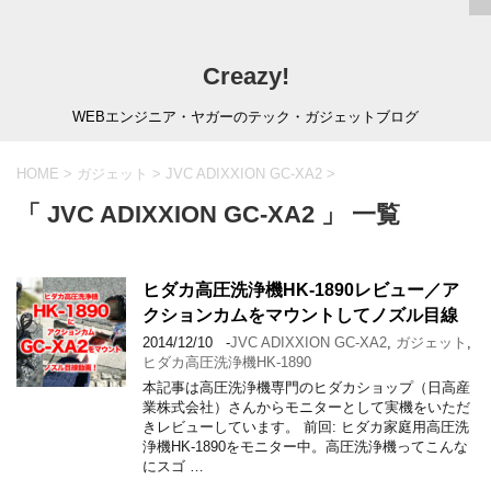
Creazy!
WEBエンジニア・ヤガーのテック・ガジェットブログ
HOME
>
ガジェット
>
JVC ADIXXION GC-XA2
>
「 JVC ADIXXION GC-XA2 」 一覧
ヒダカ高圧洗浄機HK-1890レビュー／ア
クションカムをマウントしてノズル目線
2014/12/10
-
JVC ADIXXION GC-XA2
,
ガジェット
,
ヒダカ高圧洗浄機HK-1890
本記事は高圧洗浄機専門のヒダカショップ（日高産
業株式会社）さんからモニターとして実機をいただ
きレビューしています。 前回: ヒダカ家庭用高圧洗
浄機HK-1890をモニター中。高圧洗浄機ってこんな
にスゴ …