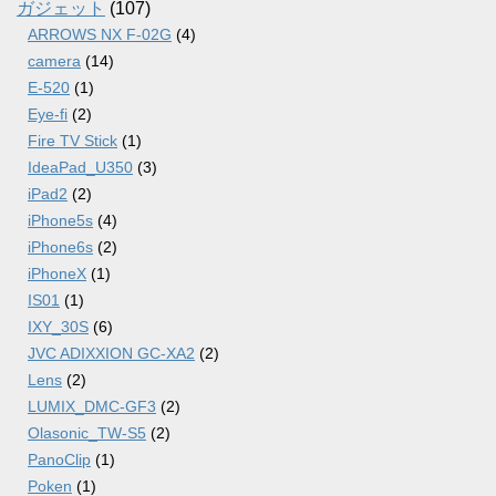
ガジェット
(107)
ARROWS NX F-02G
(4)
camera
(14)
E-520
(1)
Eye-fi
(2)
Fire TV Stick
(1)
IdeaPad_U350
(3)
iPad2
(2)
iPhone5s
(4)
iPhone6s
(2)
iPhoneX
(1)
IS01
(1)
IXY_30S
(6)
JVC ADIXXION GC-XA2
(2)
Lens
(2)
LUMIX_DMC-GF3
(2)
Olasonic_TW-S5
(2)
PanoClip
(1)
Poken
(1)