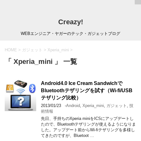
Creazy!
WEBエンジニア・ヤガーのテック・ガジェットブログ
HOME
>
ガジェット
>
Xperia_mini
>
「 Xperia_mini 」 一覧
Android4.0 Ice Cream Sandwichで
Bluetoothテザリングを試す（Wi-fi/USB
テザリング比較）
2013/01/23
-
Android
,
Xperia_mini
,
ガジェット
,
技
術情報
先日、手持ちのXperia miniをICSにアップデートし
たので、Bluetoothテザリングが使えるようになりま
した。アップデート前からWi-fiテザリングを多様し
てきたのですが、Bluetoot …