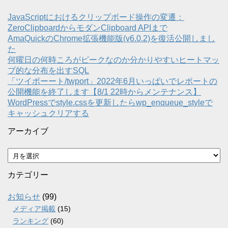
JavaScriptにおけるクリップボード操作の変遷：
ZeroClipboardからモダンClipboard APIまで
AmaQuickのChrome拡張機能版(v6.0.2)を復活公開しまし
た
何曜日の何時ころがピークなのか分かりやすいヒートマッ
プ的な分布を出すSQL
「ツイポーート/twport」2022年6月いっぱいでレポートの
公開機能を終了します【8/1 22時からメンテナンス】
WordPressでstyle.cssを更新したらwp_enqueue_styleで
キャッシュクリアする
アーカイブ
ア
ー
カ
カテゴリー
イ
ブ
お知らせ
(99)
メディア掲載
(15)
ランキング
(60)