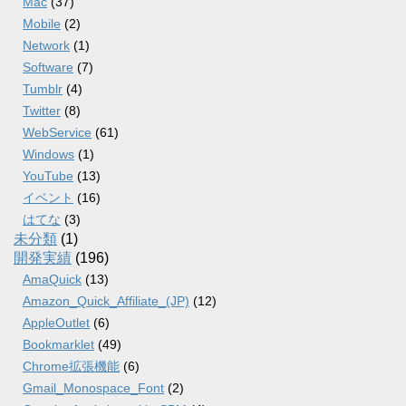
Mac
(37)
Mobile
(2)
Network
(1)
Software
(7)
Tumblr
(4)
Twitter
(8)
WebService
(61)
Windows
(1)
YouTube
(13)
イベント
(16)
はてな
(3)
未分類
(1)
開発実績
(196)
AmaQuick
(13)
Amazon_Quick_Affiliate_(JP)
(12)
AppleOutlet
(6)
Bookmarklet
(49)
Chrome拡張機能
(6)
Gmail_Monospace_Font
(2)