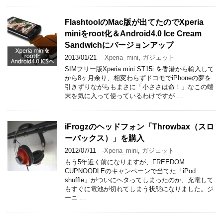
FlashtoolのMac版が出てたのでXperia
miniをroot化＆Android4.0 Ice Cream
Sandwichにバージョンアップ
2013/01/21
-
Xperia_mini
,
ガジェット
SIMフリー版Xperia mini ST15i を香港から輸入して
から8ヶ月余り、相変わらずドコモでiPhoneの夢を
引きずりながらもまさに「小ささは命！」なこの端
末を気に入って使っているわけですが …
iFrogzのヘッドフォン「Throwbax（スロ
ーバックス）」を購入
2012/07/11
-
Xperia_mini
,
ガジェット
もう5年近く前になりますが、FREEDOM
CUPNOODLEのキャンペーンで当てた「iPod
shuffle」がついにヘタってしまったのか、充電して
もすぐに電池が切れてしまう状態になりました。ジ
ーニ …