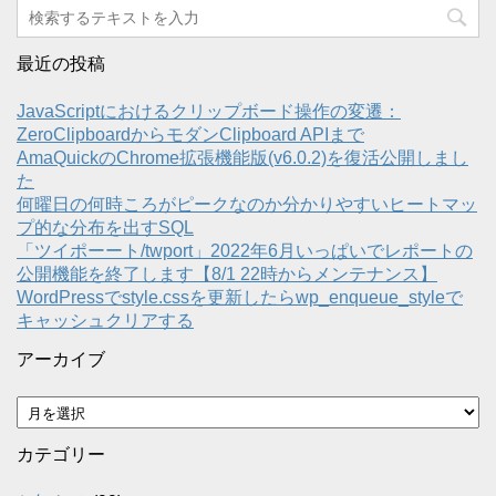
最近の投稿
JavaScriptにおけるクリップボード操作の変遷：
ZeroClipboardからモダンClipboard APIまで
AmaQuickのChrome拡張機能版(v6.0.2)を復活公開しまし
た
何曜日の何時ころがピークなのか分かりやすいヒートマッ
プ的な分布を出すSQL
「ツイポーート/twport」2022年6月いっぱいでレポートの
公開機能を終了します【8/1 22時からメンテナンス】
WordPressでstyle.cssを更新したらwp_enqueue_styleで
キャッシュクリアする
アーカイブ
ア
ー
カ
カテゴリー
イ