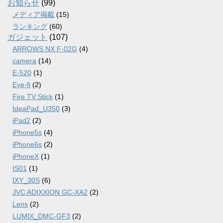
ブ
お知らせ
(99)
メディア掲載
(15)
ランキング
(60)
ガジェット
(107)
ARROWS NX F-02G
(4)
camera
(14)
E-520
(1)
Eye-fi
(2)
Fire TV Stick
(1)
IdeaPad_U350
(3)
iPad2
(2)
iPhone5s
(4)
iPhone6s
(2)
iPhoneX
(1)
IS01
(1)
IXY_30S
(6)
JVC ADIXXION GC-XA2
(2)
Lens
(2)
LUMIX_DMC-GF3
(2)