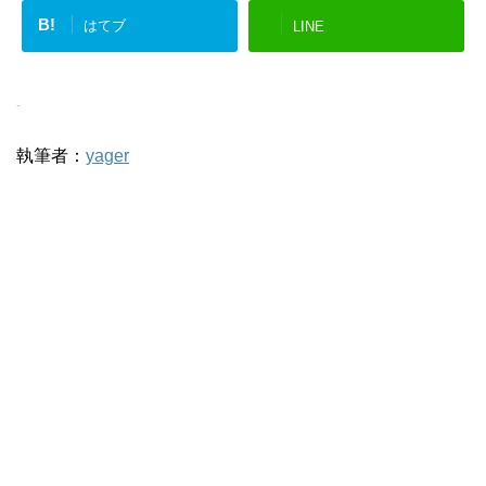
B!
はてブ
LINE
-
執筆者：
yager