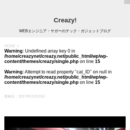
Creazy!
WEBエンジニア・ヤガーのテック・ガジェットブログ
HOME
>
Warning
: Undefined array key 0 in
/home/creazynet/creazy.net/public_html/wp/wp-
content/themes/creazy/single.php
on line
15
Warning
: Attempt to read property "cat_ID" on null in
/home/creazynet/creazy.net/public_html/wp/wp-
content/themes/creazy/single.php
on line
15
投稿日：
2017年12月20日