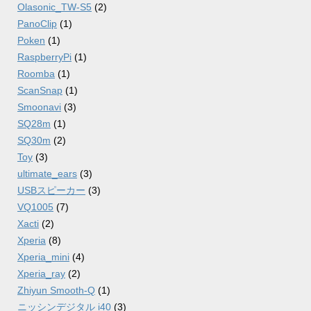
Olasonic_TW-S5
(2)
PanoClip
(1)
Poken
(1)
RaspberryPi
(1)
Roomba
(1)
ScanSnap
(1)
Smoonavi
(3)
SQ28m
(1)
SQ30m
(2)
Toy
(3)
ultimate_ears
(3)
USBスピーカー
(3)
VQ1005
(7)
Xacti
(2)
Xperia
(8)
Xperia_mini
(4)
Xperia_ray
(2)
Zhiyun Smooth-Q
(1)
ニッシンデジタル i40
(3)