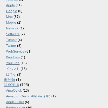
Apple
(11)
Google
(6)
Mac
(37)
Mobile
(2)
Network
(1)
Software
(7)
Tumblr
(4)
Twitter
(8)
WebService
(61)
Windows
(1)
YouTube
(13)
イベント
(16)
はてな
(3)
未分類
(1)
開発実績
(196)
AmaQuick
(13)
Amazon_Quick_Affiliate_(JP)
(12)
AppleOutlet
(6)
Bookmarklet
(49)