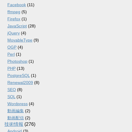
Facebook
(11)
ffmpeg
(5)
Firefox
(1)
JavaScript
(28)
jQuery
(4)
MovableType
(9)
OGP
(4)
Perl
(1)
Photoshop
(1)
PHP
(13)
PostgreSQL
(1)
Renewal2009
(8)
SEO
(8)
SQL
(1)
Wordpress
(4)
動画編集
(2)
動画配信
(2)
技術情報
(276)
Android
(3)