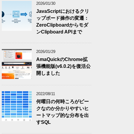
2026/01/30
JavaScriptにおけるクリ
ップボード操作の変遷：
ZeroClipboardからモダ
ンClipboard APIまで
2026/01/29
AmaQuickのChrome拡
張機能版(v6.0.2)を復活公
開しました
2022/08/11
何曜日の何時ころがピー
クなのか分かりやすいヒ
ートマップ的な分布を出
すSQL