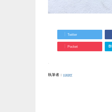
Twitter
B
Pocket
-
執筆者：
yager