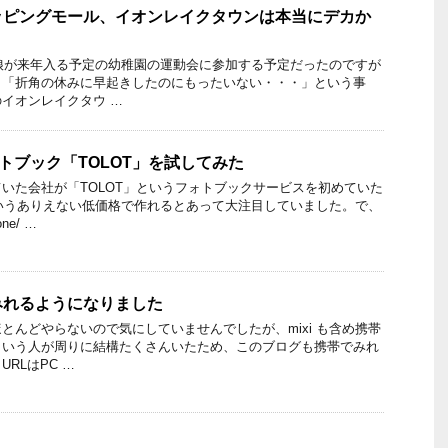
ッピングモール、イオンレイクタウンは本当にデカか
、娘が来年入る予定の幼稚園の運動会に参加する予定だったのですが
、「折角の休みに早起きしたのにもったいない・・・」という事
イオンレイクタウ …
ォトブック「TOLOT」を試してみた
いた会社が「TOLOT」というフォトブックサービスを初めていた
というありえない低価格で作れるとあって大注目していました。で、
e/ …
みれるようになりました
とんどやらないので気にしていませんでしたが、mixi も含め携帯
という人が周りに結構たくさんいたため、このブログも携帯でみれ
RLはPC …