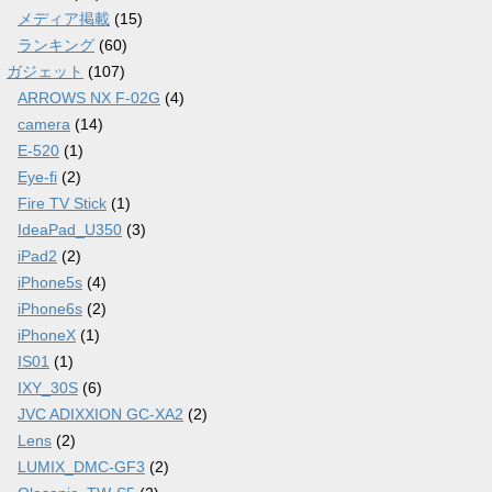
メディア掲載
(15)
ランキング
(60)
ガジェット
(107)
ARROWS NX F-02G
(4)
camera
(14)
E-520
(1)
Eye-fi
(2)
Fire TV Stick
(1)
IdeaPad_U350
(3)
iPad2
(2)
iPhone5s
(4)
iPhone6s
(2)
iPhoneX
(1)
IS01
(1)
IXY_30S
(6)
JVC ADIXXION GC-XA2
(2)
Lens
(2)
LUMIX_DMC-GF3
(2)