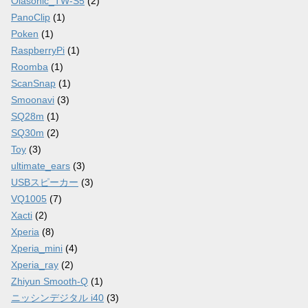
Olasonic_TW-S5
(2)
PanoClip
(1)
Poken
(1)
RaspberryPi
(1)
Roomba
(1)
ScanSnap
(1)
Smoonavi
(3)
SQ28m
(1)
SQ30m
(2)
Toy
(3)
ultimate_ears
(3)
USBスピーカー
(3)
VQ1005
(7)
Xacti
(2)
Xperia
(8)
Xperia_mini
(4)
Xperia_ray
(2)
Zhiyun Smooth-Q
(1)
ニッシンデジタル i40
(3)