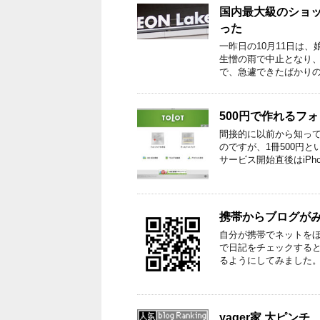
国内最大級のショ
った
一昨日の10月11日は
生憎の雨で中止となり
で、急遽できたばかりの
500円で作れるフ
間接的に以前から知って
のですが、1冊500円
サービス開始直後はiPhon
携帯からブログが
自分が携帯でネットをほ
で日記をチェックする
るようにしてみました。U
yager家 大ピンチ