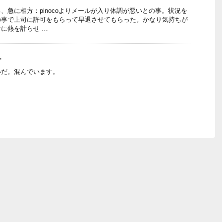
、急に相方：pinocoよりメールが入り体調が悪いとの事。状況を
の事で上司に許可をもらって早退させてもらった。かなり気持ちが
に熱を計らせ …
チ
いだ。混んでいます。