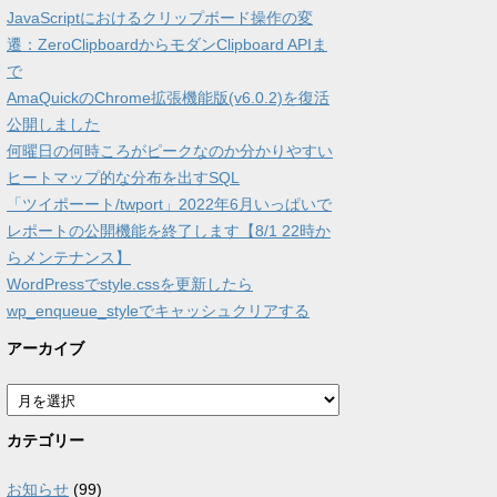
JavaScriptにおけるクリップボード操作の変
遷：ZeroClipboardからモダンClipboard APIま
で
AmaQuickのChrome拡張機能版(v6.0.2)を復活
公開しました
何曜日の何時ころがピークなのか分かりやすい
ヒートマップ的な分布を出すSQL
「ツイポーート/twport」2022年6月いっぱいで
レポートの公開機能を終了します【8/1 22時か
らメンテナンス】
WordPressでstyle.cssを更新したら
wp_enqueue_styleでキャッシュクリアする
アーカイブ
ア
ー
カ
カテゴリー
イ
ブ
お知らせ
(99)