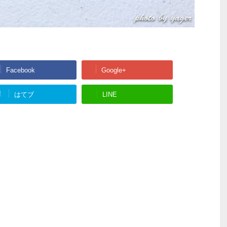
Facebook
Google+
!
はてブ
LINE