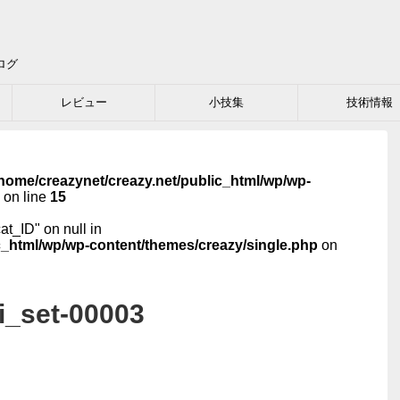
ログ
レビュー
小技集
技術情報
home/creazynet/creazy.net/public_html/wp/wp-
on line
15
cat_ID" on null in
c_html/wp/wp-content/themes/creazy/single.php
on
i_set-00003