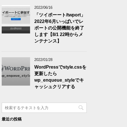
2022/06/16
「ツイポーート/twport」
2022年6月いっぱいでレ
ポートの公開機能を終了
します【8/1 22時からメ
ンテナンス】
2022/01/28
WordPressでstyle.cssを
更新したら
wp_enqueue_styleでキ
ャッシュクリアする
最近の投稿