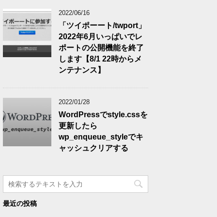
2022/06/16
「ツイポーート/twport」
2022年6月いっぱいでレ
ポートの公開機能を終了
します【8/1 22時からメ
ンテナンス】
2022/01/28
WordPressでstyle.cssを
更新したら
wp_enqueue_styleでキ
ャッシュクリアする
最近の投稿