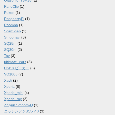
Olasonic_TW-S5
(2)
PanoClip
(1)
Poken
(1)
RaspberryPi
(1)
Roomba
(1)
ScanSnap
(1)
Smoonavi
(3)
SQ28m
(1)
SQ30m
(2)
Toy
(3)
ultimate_ears
(3)
USBスピーカー
(3)
VQ1005
(7)
Xacti
(2)
Xperia
(8)
Xperia_mini
(4)
Xperia_ray
(2)
Zhiyun Smooth-Q
(1)
ニッシンデジタル i40
(3)