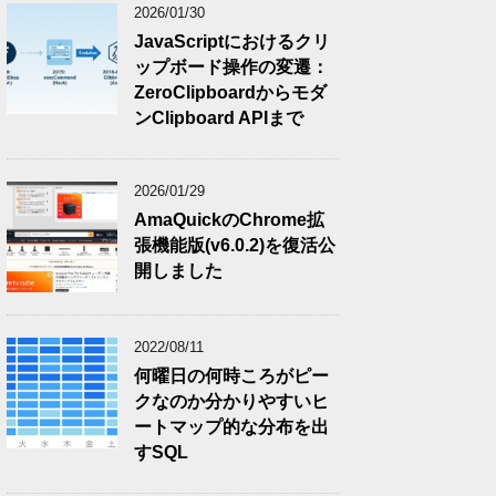
2026/01/30
JavaScriptにおけるクリ
ップボード操作の変遷：
ZeroClipboardからモダ
ンClipboard APIまで
2026/01/29
AmaQuickのChrome拡
張機能版(v6.0.2)を復活公
開しました
2022/08/11
何曜日の何時ころがピー
クなのか分かりやすいヒ
ートマップ的な分布を出
すSQL