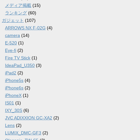
メディア掲載
(15)
ランキング
(60)
ガジェット
(107)
ARROWS NX F-02G
(4)
camera
(14)
E-520
(1)
Eye-fi
(2)
Fire TV Stick
(1)
IdeaPad_U350
(3)
iPad2
(2)
iPhone5s
(4)
iPhone6s
(2)
iPhoneX
(1)
IS01
(1)
IXY_30S
(6)
JVC ADIXXION GC-XA2
(2)
Lens
(2)
LUMIX_DMC-GF3
(2)