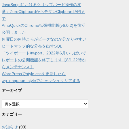
JavaScriptにおけるクリップボード操作の変
遷：ZeroClipboardからモダンClipboard APIま
で
AmaQuickのChrome拡張機能版(v6.0.2)を復活
公開しました
何曜日の何時ころがピークなのか分かりやすい
ヒートマップ的な分布を出すSQL
「ツイポーート/twport」2022年6月いっぱいで
レポートの公開機能を終了します【8/1 22時か
らメンテナンス】
WordPressでstyle.cssを更新したら
wp_enqueue_styleでキャッシュクリアする
アーカイブ
ア
ー
カ
カテゴリー
イ
ブ
お知らせ
(99)