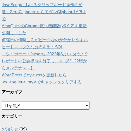
JavaScriptにおけるクリップボード操作の変
遷：ZeroClipboardからモダンClipboard APIま
で
AmaQuickのChrome拡張機能版(v6.0.2)を復活
公開しました
何曜日の何時ころがピークなのか分かりやすい
ヒートマップ的な分布を出すSQL
「ツイポーート/twport」2022年6月いっぱいで
レポートの公開機能を終了します【8/1 22時か
らメンテナンス】
WordPressでstyle.cssを更新したら
wp_enqueue_styleでキャッシュクリアする
アーカイブ
ア
ー
カ
カテゴリー
イ
ブ
お知らせ
(99)