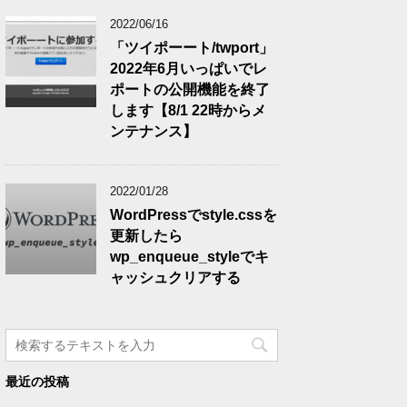
2022/06/16
「ツイポーート/twport」
2022年6月いっぱいでレ
ポートの公開機能を終了
します【8/1 22時からメ
ンテナンス】
2022/01/28
WordPressでstyle.cssを
更新したら
wp_enqueue_styleでキ
ャッシュクリアする
最近の投稿