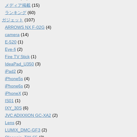
メディア掲載
(15)
ランキング
(60)
ガジェット
(107)
ARROWS NX F-02G
(4)
camera
(14)
E-520
(1)
Eye-fi
(2)
Fire TV Stick
(1)
IdeaPad_U350
(3)
iPad2
(2)
iPhone5s
(4)
iPhone6s
(2)
iPhoneX
(1)
IS01
(1)
IXY_30S
(6)
JVC ADIXXION GC-XA2
(2)
Lens
(2)
LUMIX_DMC-GF3
(2)