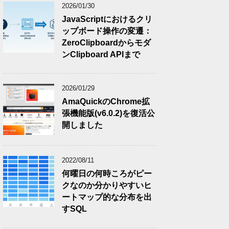
2026/01/30
JavaScriptにおけるクリ
ップボード操作の変遷：
ZeroClipboardからモダ
ンClipboard APIまで
2026/01/29
AmaQuickのChrome拡
張機能版(v6.0.2)を復活公
開しました
2022/08/11
何曜日の何時ころがピー
クなのか分かりやすいヒ
ートマップ的な分布を出
すSQL