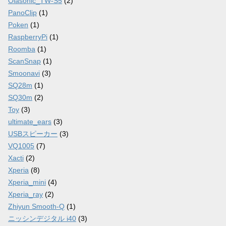
Olasonic_TW-S5
(2)
PanoClip
(1)
Poken
(1)
RaspberryPi
(1)
Roomba
(1)
ScanSnap
(1)
Smoonavi
(3)
SQ28m
(1)
SQ30m
(2)
Toy
(3)
ultimate_ears
(3)
USBスピーカー
(3)
VQ1005
(7)
Xacti
(2)
Xperia
(8)
Xperia_mini
(4)
Xperia_ray
(2)
Zhiyun Smooth-Q
(1)
ニッシンデジタル i40
(3)