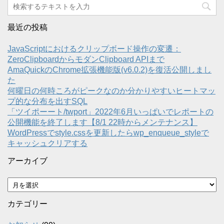
最近の投稿
JavaScriptにおけるクリップボード操作の変遷：
ZeroClipboardからモダンClipboard APIまで
AmaQuickのChrome拡張機能版(v6.0.2)を復活公開しまし
た
何曜日の何時ころがピークなのか分かりやすいヒートマッ
プ的な分布を出すSQL
「ツイポーート/twport」2022年6月いっぱいでレポートの
公開機能を終了します【8/1 22時からメンテナンス】
WordPressでstyle.cssを更新したらwp_enqueue_styleで
キャッシュクリアする
アーカイブ
ア
ー
カ
カテゴリー
イ
ブ