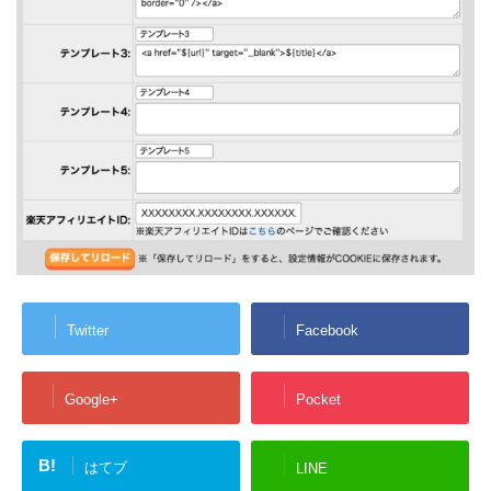
Twitter
Facebook
Google+
Pocket
B!
はてブ
LINE