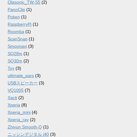
Olasonic_TW-S5
(2)
PanoClip
(1)
Poken
(1)
RaspberryPi
(1)
Roomba
(1)
ScanSnap
(1)
Smoonavi
(3)
SQ28m
(1)
SQ30m
(2)
Toy
(3)
ultimate_ears
(3)
USBスピーカー
(3)
VQ1005
(7)
Xacti
(2)
Xperia
(8)
Xperia_mini
(4)
Xperia_ray
(2)
Zhiyun Smooth-Q
(1)
ニッシンデジタル i40
(3)