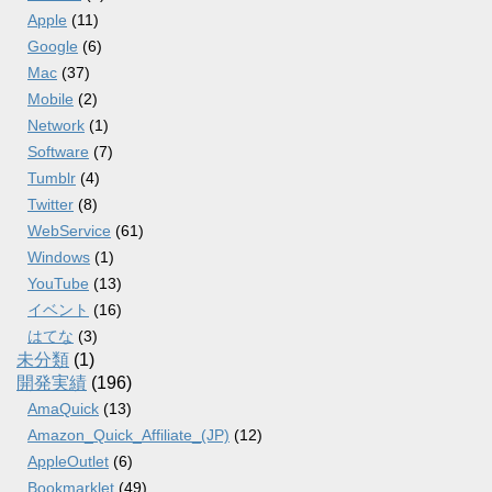
Apple
(11)
Google
(6)
Mac
(37)
Mobile
(2)
Network
(1)
Software
(7)
Tumblr
(4)
Twitter
(8)
WebService
(61)
Windows
(1)
YouTube
(13)
イベント
(16)
はてな
(3)
未分類
(1)
開発実績
(196)
AmaQuick
(13)
Amazon_Quick_Affiliate_(JP)
(12)
AppleOutlet
(6)
Bookmarklet
(49)