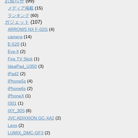
お知らせ
(99)
メディア掲載
(15)
ランキング
(60)
ガジェット
(107)
ARROWS NX F-02G
(4)
camera
(14)
E-520
(1)
Eye-fi
(2)
Fire TV Stick
(1)
IdeaPad_U350
(3)
iPad2
(2)
iPhone5s
(4)
iPhone6s
(2)
iPhoneX
(1)
IS01
(1)
IXY_30S
(6)
JVC ADIXXION GC-XA2
(2)
Lens
(2)
LUMIX_DMC-GF3
(2)