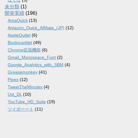
はてな
(3)
未分類
(1)
開発実績
(196)
AmaQuick
(13)
Amazon_Quick_Affiliate_(JP)
(12)
AppleOutlet
(6)
Bookmarklet
(49)
Chrome拡張機能
(6)
Gmail_Monospace_Font
(2)
Google_Analytics_with_SBM
(4)
Greasemonkey
(41)
Pipes
(12)
TweetTheMinutes
(4)
Ust_DL
(10)
YouTube_HD_Suite
(19)
ツイポーート
(11)