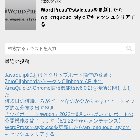
2022/01/28
WordPressでstyle.cssを更新したら
wp_enqueue_styleでキャッシュクリアす
る
最近の投稿
JavaScriptにおけるクリップボード操作の変遷：
ZeroClipboardからモダンClipboard APIまで
AmaQuickのChrome拡張機能版(v6.0.2)を復活公開しまし
た
何曜日の何時ころがピークなのか分かりやすいヒートマッ
プ的な分布を出すSQL
「ツイポーート/twport」2022年6月いっぱいでレポートの
公開機能を終了します【8/1 22時からメンテナンス】
WordPressでstyle.cssを更新したらwp_enqueue_styleで
キャッシュクリアする