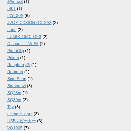
iPhoneX
(1)
IS01
(1)
IXY_30S
(6)
JVC ADIXXION GC-XA2
(2)
Lens
(2)
LUMIX_DMC-GF3
(2)
Olasonic_TW-S5
(2)
PanoClip
(1)
Poken
(1)
RaspberryPi
(1)
Roomba
(1)
ScanSnap
(1)
Smoonavi
(3)
SQ28m
(1)
SQ30m
(2)
Toy
(3)
ultimate_ears
(3)
USBスピーカー
(3)
VQ1005
(7)