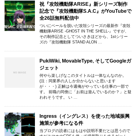
祝『攻殻機動隊ARISE』新シリーズ制作
記念で『攻殻機動隊S.A.C』がYouTubeで
全26話無料配信中
ついにベールを脱いだ攻殻シリーズの最新作『攻殻
機動隊ARISE -GHOST IN THE SHELL-』ですが、
その制作記念としてついさきほどから、1stシリー
ズの『攻殻機動隊 STAND ALON …
PukiWiki, MovableType, そしてGoogleガ
ジェット
何やら楽しげなこのタイトルは一体なんなのか。
(注：同業界の人しか分からないと思います
が・・・) 正解は今週俺がやっている仕事の一部で
す。 前職の同僚に「お前は遊んでいるのか？」と疑
われそうです。 い …
Ingress（イングレス）を使った地域振興
施策が参考になる件
当ブログの読者にはもはや説明不要だとは思うので