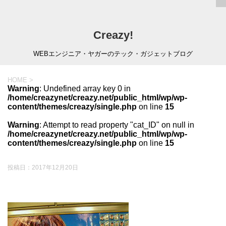
Creazy!
WEBエンジニア・ヤガーのテック・ガジェットブログ
HOME
>
Warning
: Undefined array key 0 in
/home/creazynet/creazy.net/public_html/wp/wp-
content/themes/creazy/single.php
on line
15
Warning
: Attempt to read property "cat_ID" on null in
/home/creazynet/creazy.net/public_html/wp/wp-
content/themes/creazy/single.php
on line
15
投稿日：
2017年12月20日