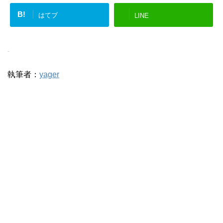
B!
はてブ
LINE
-
執筆者：
yager