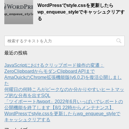
WordPressでstyle.cssを更新したら
wp_enqueue_styleでキャッシュクリアす
る
最近の投稿
JavaScriptにおけるクリップボード操作の変遷：
ZeroClipboardからモダンClipboard APIまで
AmaQuickのChrome拡張機能版(v6.0.2)を復活公開しまし
た
何曜日の何時ころがピークなのか分かりやすいヒートマッ
プ的な分布を出すSQL
「ツイポーート/twport」2022年6月いっぱいでレポートの
公開機能を終了します【8/1 22時からメンテナンス】
WordPressでstyle.cssを更新したらwp_enqueue_styleで
キャッシュクリアする