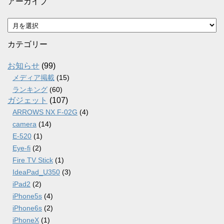
アーカイブ
ア
ー
カ
カテゴリー
イ
ブ
お知らせ
(99)
メディア掲載
(15)
ランキング
(60)
ガジェット
(107)
ARROWS NX F-02G
(4)
camera
(14)
E-520
(1)
Eye-fi
(2)
Fire TV Stick
(1)
IdeaPad_U350
(3)
iPad2
(2)
iPhone5s
(4)
iPhone6s
(2)
iPhoneX
(1)