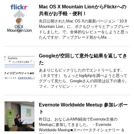
Mac OS X Mountain LionからFlickrへの
共有がお手軽・便利！
先日公開されたMac OS Xの最新バージョン「10.8
Mountain Lion」に、ボクもひっそりとアップグレー
ドしました。で、全体的なレビューをしようと思っ
たんですが、アップグレード前からMa …
Googleが空回して意外な結果を返してき
た
あまりにもビックリしたのでエントリーします。
（ネタです） ちょっとlog4phpを調べようと思って
ググって見たら、Googleさんの回答は以下の通り。
フィ、フィリピン・・・ペソ！？
Evernote Worldwide Meetup 参加レポー
ト
昨日は、おなじみAMN経由でEvernote主催の
Meetupに参加してきました。 ・Evernote
Worldwide Meetup■スーパーステイショナリー ＆