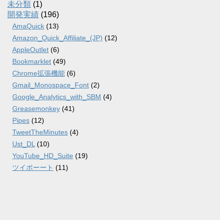
未分類
(1)
開発実績
(196)
AmaQuick
(13)
Amazon_Quick_Affiliate_(JP)
(12)
AppleOutlet
(6)
Bookmarklet
(49)
Chrome拡張機能
(6)
Gmail_Monospace_Font
(2)
Google_Analytics_with_SBM
(4)
Greasemonkey
(41)
Pipes
(12)
TweetTheMinutes
(4)
Ust_DL
(10)
YouTube_HD_Suite
(19)
ツイポーート
(11)