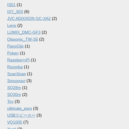
IS01
(1)
IXY_30S
(6)
JVC ADIXXION GC-XA2
(2)
Lens
(2)
LUMIX_DMC-GF3
(2)
Olasonic_TW-S5
(2)
PanoClip
(1)
Poken
(1)
RaspberryPi
(1)
Roomba
(1)
ScanSnap
(1)
Smoonavi
(3)
SQ28m
(1)
SQ30m
(2)
Toy
(3)
ultimate_ears
(3)
USBスピーカー
(3)
VQ1005
(7)