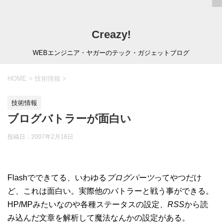
Creazy!
WEBエンジニア・ヤガーのテック・ガジェットブログ
HOME
>
技術情報
>
技術情報
ブログバトラーが面白い
投稿日：
2007年2月16日
Flashでできてる、いわゆる
ブログパーツ
ってやつだけ
ど、これは面白い。実際他のバトラーと戦う事ができる。
HP/MPみたいなのや各種ステータスの設定、
RSS
から読
み込んだ文章を解析して魔法なんかの設定がある。