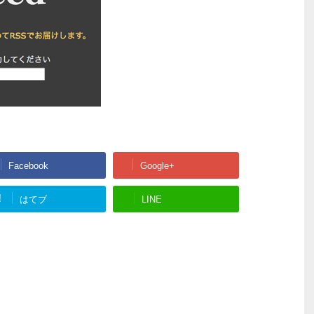
Facebook
Google+
!
はてブ
LINE