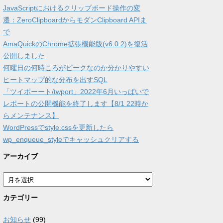
JavaScriptにおけるクリップボード操作の変
遷：ZeroClipboardからモダンClipboard APIま
で
AmaQuickのChrome拡張機能版(v6.0.2)を復活
公開しました
何曜日の何時ころがピークなのか分かりやすい
ヒートマップ的な分布を出すSQL
「ツイポーート/twport」2022年6月いっぱいで
レポートの公開機能を終了します【8/1 22時か
らメンテナンス】
WordPressでstyle.cssを更新したら
wp_enqueue_styleでキャッシュクリアする
アーカイブ
ア
ー
カ
カテゴリー
イ
ブ
お知らせ
(99)