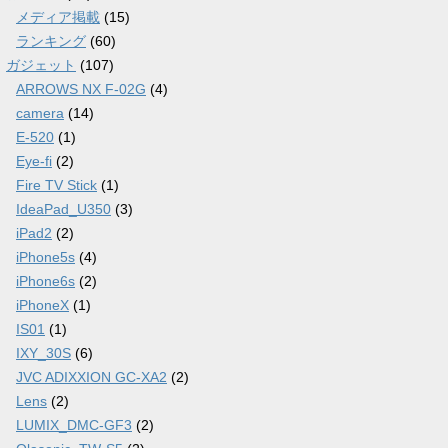
メディア掲載
(15)
ランキング
(60)
ガジェット
(107)
ARROWS NX F-02G
(4)
camera
(14)
E-520
(1)
Eye-fi
(2)
Fire TV Stick
(1)
IdeaPad_U350
(3)
iPad2
(2)
iPhone5s
(4)
iPhone6s
(2)
iPhoneX
(1)
IS01
(1)
IXY_30S
(6)
JVC ADIXXION GC-XA2
(2)
Lens
(2)
LUMIX_DMC-GF3
(2)