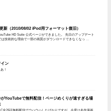
ite更新（2010/08/02 iPod用フォーマット復旧）
】 YouTube HD Suite 公式ページができました。 先日のアップデート
Suiteでは技術的な理由で一部の画質がダウンロードできなくなっ …
ワイン
ゃあ！
がYouTubeで無料配信！ページめくりが速すぎる場
法
A.C全26話無料配信でウハウハしたばかりですが、今度は名作漫画