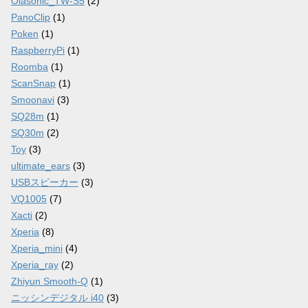
Olasonic_TW-S5
(2)
PanoClip
(1)
Poken
(1)
RaspberryPi
(1)
Roomba
(1)
ScanSnap
(1)
Smoonavi
(3)
SQ28m
(1)
SQ30m
(2)
Toy
(3)
ultimate_ears
(3)
USBスピーカー
(3)
VQ1005
(7)
Xacti
(2)
Xperia
(8)
Xperia_mini
(4)
Xperia_ray
(2)
Zhiyun Smooth-Q
(1)
ニッシンデジタル i40
(3)