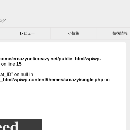
ログ
レビュー
小技集
技術情報
home/creazynet/creazy.net/public_html/wp/wp-
on line
15
cat_ID" on null in
c_html/wp/wp-content/themes/creazy/single.php
on