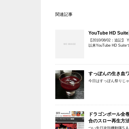
関連記事
YouTube HD Su
【2010/08/02：追記
以来YouTube HD 
すっぽんの生き血
今日はすっぽん祭りじ
ドラゴンボール全巻
合のスロー再生方
つい先日攻殻機動隊S.