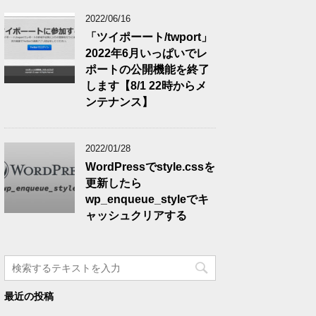
2022/06/16
「ツイポーート/twport」
2022年6月いっぱいでレ
ポートの公開機能を終了
します【8/1 22時からメ
ンテナンス】
2022/01/28
WordPressでstyle.cssを
更新したら
wp_enqueue_styleでキ
ャッシュクリアする
最近の投稿