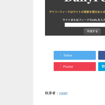
Twitter
B
Pocket
-
執筆者：
yager