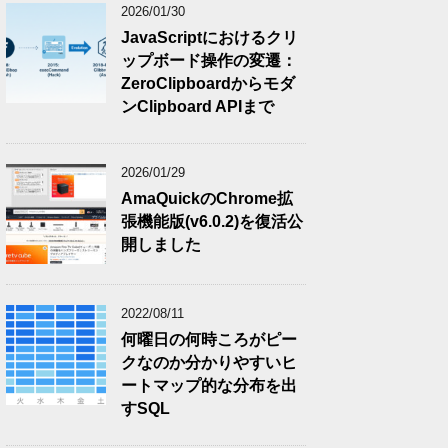
2026/01/30
JavaScriptにおけるクリ
ップボード操作の変遷：
ZeroClipboardからモダ
ンClipboard APIまで
2026/01/29
AmaQuickのChrome拡
張機能版(v6.0.2)を復活公
開しました
2022/08/11
何曜日の何時ころがピー
クなのか分かりやすいヒ
ートマップ的な分布を出
すSQL