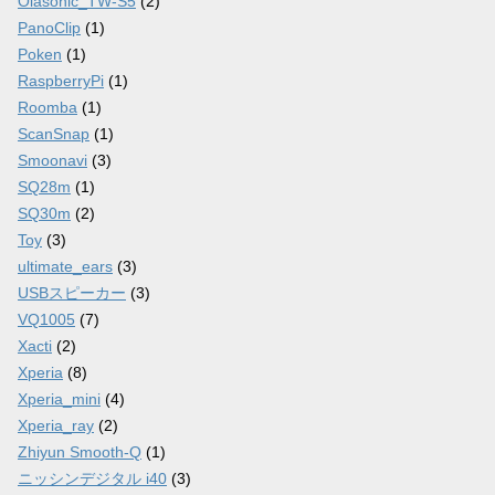
Olasonic_TW-S5
(2)
PanoClip
(1)
Poken
(1)
RaspberryPi
(1)
Roomba
(1)
ScanSnap
(1)
Smoonavi
(3)
SQ28m
(1)
SQ30m
(2)
Toy
(3)
ultimate_ears
(3)
USBスピーカー
(3)
VQ1005
(7)
Xacti
(2)
Xperia
(8)
Xperia_mini
(4)
Xperia_ray
(2)
Zhiyun Smooth-Q
(1)
ニッシンデジタル i40
(3)