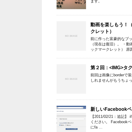
ます。
動画を楽しもう！（
クレット）
前に作った富豪的なブ
（現在は復旧）。 ・動
ックマークレット） 原
第２回：<IMG>
前回は画像にborde
しれませんがもうちょ
新しいFacebook
【2011/02/21：追
ください。 Faceboo
にfa …