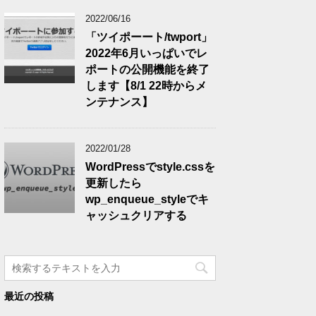
2022/06/16
「ツイポーート/twport」
2022年6月いっぱいでレ
ポートの公開機能を終了
します【8/1 22時からメ
ンテナンス】
2022/01/28
WordPressでstyle.cssを
更新したら
wp_enqueue_styleでキ
ャッシュクリアする
最近の投稿