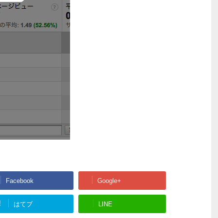
Facebook
Google+
!
はてブ
LINE