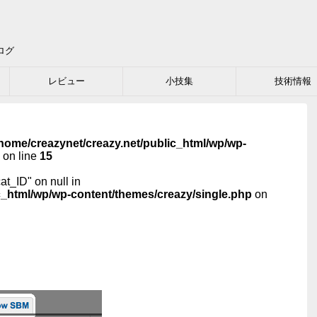
ログ
レビュー
小技集
技術情報
home/creazynet/creazy.net/public_html/wp/wp-
on line
15
cat_ID" on null in
c_html/wp/wp-content/themes/creazy/single.php
on