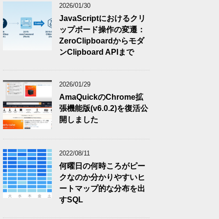
2026/01/30
JavaScriptにおけるクリ
ップボード操作の変遷：
ZeroClipboardからモダ
ンClipboard APIまで
2026/01/29
AmaQuickのChrome拡
張機能版(v6.0.2)を復活公
開しました
2022/08/11
何曜日の何時ころがピー
クなのか分かりやすいヒ
ートマップ的な分布を出
すSQL