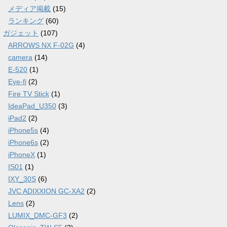
メディア掲載
(15)
ランキング
(60)
ガジェット
(107)
ARROWS NX F-02G
(4)
camera
(14)
E-520
(1)
Eye-fi
(2)
Fire TV Stick
(1)
IdeaPad_U350
(3)
iPad2
(2)
iPhone5s
(4)
iPhone6s
(2)
iPhoneX
(1)
IS01
(1)
IXY_30S
(6)
JVC ADIXXION GC-XA2
(2)
Lens
(2)
LUMIX_DMC-GF3
(2)