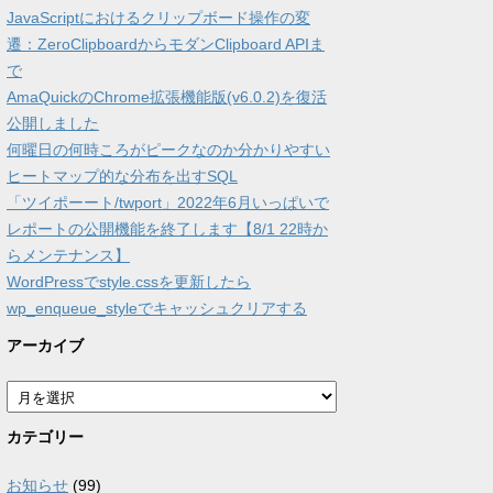
JavaScriptにおけるクリップボード操作の変
遷：ZeroClipboardからモダンClipboard APIま
で
AmaQuickのChrome拡張機能版(v6.0.2)を復活
公開しました
何曜日の何時ころがピークなのか分かりやすい
ヒートマップ的な分布を出すSQL
「ツイポーート/twport」2022年6月いっぱいで
レポートの公開機能を終了します【8/1 22時か
らメンテナンス】
WordPressでstyle.cssを更新したら
wp_enqueue_styleでキャッシュクリアする
アーカイブ
ア
ー
カ
カテゴリー
イ
ブ
お知らせ
(99)