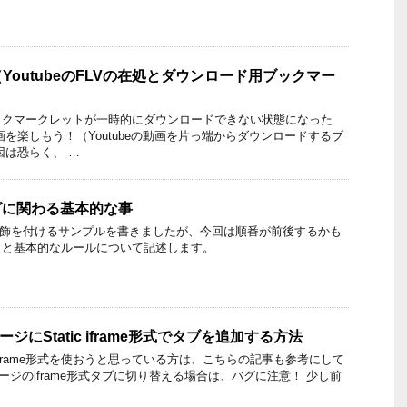
YoutubeのFLVの在処とダウンロード用ブックマー
ックマークレットが一時的にダウンロードできない状態になった
画を楽しもう！（Youtubeの動画を片っ端からダウンロードするブ
因は恐らく、 …
タグに関わる基本的な事
rで装飾を付けるサンプルを書きましたが、今回は順番が前後するかも
っと基本的なルールについて記述します。
ページにStatic iframe形式でタブを追加する方法
記】 iframe形式を使おうと思っている方は、こちらの記事も参考にして
kページのiframe形式タブに切り替える場合は、バグに注意！ 少し前