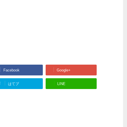
Facebook
Google+
!
はてブ
LINE