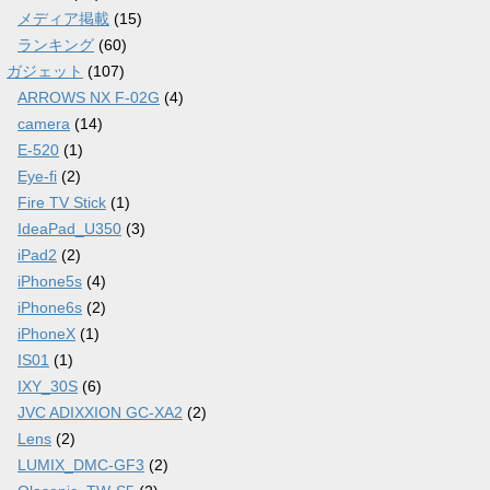
メディア掲載
(15)
ランキング
(60)
ガジェット
(107)
ARROWS NX F-02G
(4)
camera
(14)
E-520
(1)
Eye-fi
(2)
Fire TV Stick
(1)
IdeaPad_U350
(3)
iPad2
(2)
iPhone5s
(4)
iPhone6s
(2)
iPhoneX
(1)
IS01
(1)
IXY_30S
(6)
JVC ADIXXION GC-XA2
(2)
Lens
(2)
LUMIX_DMC-GF3
(2)