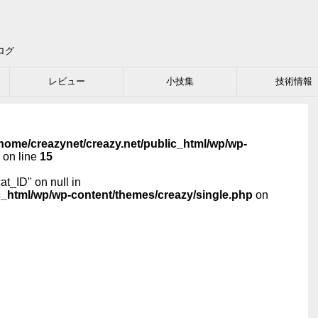
ログ
レビュー
小技集
技術情報
home/creazynet/creazy.net/public_html/wp/wp-
on line
15
cat_ID" on null in
c_html/wp/wp-content/themes/creazy/single.php
on