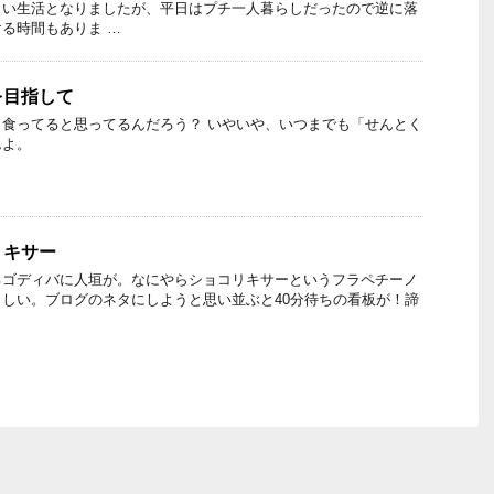
しい生活となりましたが、平日はプチ一人暮らしだったので逆に落
る時間もありま …
を目指して
食ってると思ってるんだろう？ いやいや、いつまでも「せんとく
んよ。
リキサー
るゴディバに人垣が。なにやらショコリキサーというフラペチーノ
しい。ブログのネタにしようと思い並ぶと40分待ちの看板が！諦
。