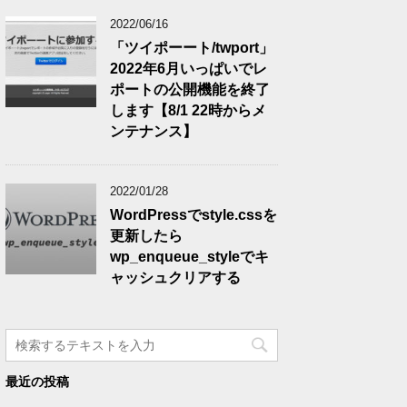
2022/06/16
「ツイポーート/twport」
2022年6月いっぱいでレ
ポートの公開機能を終了
します【8/1 22時からメ
ンテナンス】
2022/01/28
WordPressでstyle.cssを
更新したら
wp_enqueue_styleでキ
ャッシュクリアする
最近の投稿