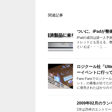
関連記事
ついに、iPadが整備
iPadの成功は誰一人予
トレットとも言える、整備
といえば・・・こ …
ロジクール社「Ult
ーイベントに行っ
Fans:Fansでロジ
ント」の募集が出てたの
に発売されたばかりのイ
2009年02月のラ
2月は25本のエントリ