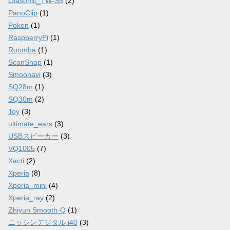
Olasonic_TW-S5
(2)
PanoClip
(1)
Poken
(1)
RaspberryPi
(1)
Roomba
(1)
ScanSnap
(1)
Smoonavi
(3)
SQ28m
(1)
SQ30m
(2)
Toy
(3)
ultimate_ears
(3)
USBスピーカー
(3)
VQ1005
(7)
Xacti
(2)
Xperia
(8)
Xperia_mini
(4)
Xperia_ray
(2)
Zhiyun Smooth-Q
(1)
ニッシンデジタル i40
(3)