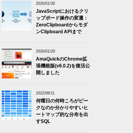
2026/01/30
JavaScriptにおけるクリ
ップボード操作の変遷：
ZeroClipboardからモダ
ンClipboard APIまで
2026/01/29
AmaQuickのChrome拡
張機能版(v6.0.2)を復活公
開しました
2022/08/11
何曜日の何時ころがピー
クなのか分かりやすいヒ
ートマップ的な分布を出
すSQL