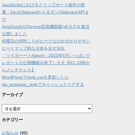
JavaScriptにおけるクリップボード操作の変
遷：ZeroClipboardからモダンClipboard APIま
で
AmaQuickのChrome拡張機能版(v6.0.2)を復活
公開しました
何曜日の何時ころがピークなのか分かりやすい
ヒートマップ的な分布を出すSQL
「ツイポーート/twport」2022年6月いっぱいで
レポートの公開機能を終了します【8/1 22時か
らメンテナンス】
WordPressでstyle.cssを更新したら
wp_enqueue_styleでキャッシュクリアする
アーカイブ
ア
ー
カ
カテゴリー
イ
ブ
お知らせ
(99)