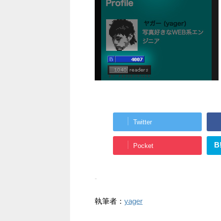
Twitter
B
Pocket
-
執筆者：
yager