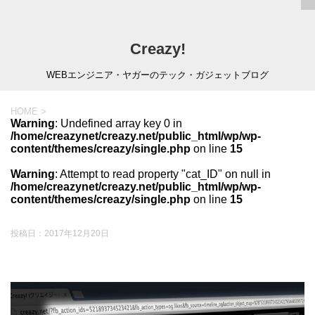
Creazy!
WEBエンジニア・ヤガーのテック・ガジェットブログ
HOME
>
Warning
: Undefined array key 0 in
/home/creazynet/creazy.net/public_html/wp/wp-
content/themes/creazy/single.php
on line
15
Warning
: Attempt to read property "cat_ID" on null in
/home/creazynet/creazy.net/public_html/wp/wp-
content/themes/creazy/single.php
on line
15
投稿日：
2017年12月20日