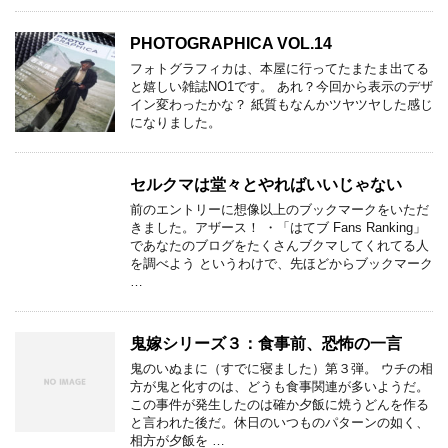
PHOTOGRAPHICA VOL.14
フォトグラフィカは、本屋に行ってたまたま出てる
と嬉しい雑誌NO1です。 あれ？今回から表示のデザ
イン変わったかな？ 紙質もなんかツヤツヤした感じ
になりました。
セルクマは堂々とやればいいじゃない
前のエントリーに想像以上のブックマークをいただ
きました。アザース！ ・「はてブ Fans Ranking」
であなたのブログをたくさんブクマしてくれてる人
を調べよう というわけで、先ほどからブックマーク
…
鬼嫁シリーズ３：食事前、恐怖の一言
鬼のいぬまに（すでに寝ました）第３弾。 ウチの相
方が鬼と化すのは、どうも食事関連が多いようだ。
この事件が発生したのは確か夕飯に焼うどんを作る
と言われた後だ。休日のいつものパターンの如く、
相方が夕飯を …