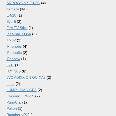
ARROWS NX F-02G
(4)
camera
(14)
E-520
(1)
Eye-fi
(2)
Fire TV Stick
(1)
IdeaPad_U350
(3)
iPad2
(2)
iPhone5s
(4)
iPhone6s
(2)
iPhoneX
(1)
IS01
(1)
IXY_30S
(6)
JVC ADIXXION GC-XA2
(2)
Lens
(2)
LUMIX_DMC-GF3
(2)
Olasonic_TW-S5
(2)
PanoClip
(1)
Poken
(1)
RaspberryPi
(1)