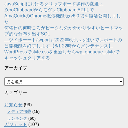
JavaScriptにおけるクリップボード操作の変遷：
ZeroClipboardからモダンClipboard APIまで
AmaQuickのChrome拡張機能版(v6.0.2)を復活公開しまし
た
何曜日の何時ころがピークなのか分かりやすいヒートマッ
プ的な分布を出すSQL
「ツイポーート/twport」2022年6月いっぱいでレポートの
公開機能を終了します【8/1 22時からメンテナンス】
WordPressでstyle.cssを更新したらwp_enqueue_styleで
キャッシュクリアする
アーカイブ
ア
ー
カ
カテゴリー
イ
ブ
お知らせ
(99)
メディア掲載
(15)
ランキング
(60)
ガジェット
(107)