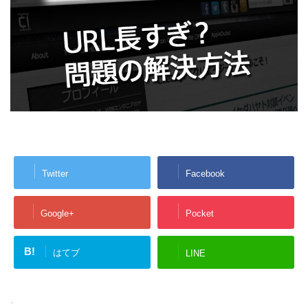
Twitter
Facebook
Google+
Pocket
B!
はてブ
LINE
-