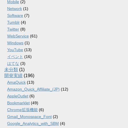
Mobile
(2)
Network
(1)
Software
(7)
Tumblr
(4)
Twitter
(8)
WebService
(61)
Windows
(1)
YouTube
(13)
イベント
(16)
はてな
(3)
未分類
(1)
開発実績
(196)
AmaQuick
(13)
Amazon_Quick_Affiliate_(JP)
(12)
AppleOutlet
(6)
Bookmarklet
(49)
Chrome拡張機能
(6)
Gmail_Monospace_Font
(2)
Google_Analytics_with_SBM
(4)