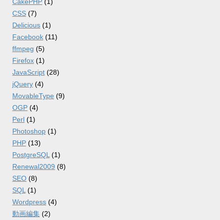
CakePHP
(1)
CSS
(7)
Delicious
(1)
Facebook
(11)
ffmpeg
(5)
Firefox
(1)
JavaScript
(28)
jQuery
(4)
MovableType
(9)
OGP
(4)
Perl
(1)
Photoshop
(1)
PHP
(13)
PostgreSQL
(1)
Renewal2009
(8)
SEO
(8)
SQL
(1)
Wordpress
(4)
動画編集
(2)