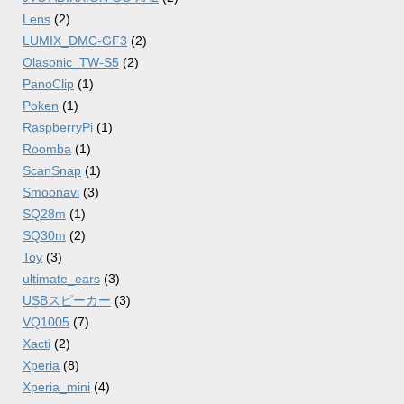
Lens
(2)
LUMIX_DMC-GF3
(2)
Olasonic_TW-S5
(2)
PanoClip
(1)
Poken
(1)
RaspberryPi
(1)
Roomba
(1)
ScanSnap
(1)
Smoonavi
(3)
SQ28m
(1)
SQ30m
(2)
Toy
(3)
ultimate_ears
(3)
USBスピーカー
(3)
VQ1005
(7)
Xacti
(2)
Xperia
(8)
Xperia_mini
(4)