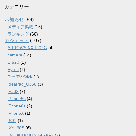
カ
カテゴリー
イ
ブ
お知らせ
(99)
メディア掲載
(15)
ランキング
(60)
ガジェット
(107)
ARROWS NX F-02G
(4)
camera
(14)
E-520
(1)
Eye-fi
(2)
Fire TV Stick
(1)
IdeaPad_U350
(3)
iPad2
(2)
iPhone5s
(4)
iPhone6s
(2)
iPhoneX
(1)
IS01
(1)
IXY_30S
(6)
JVC ADIXXION GC-XA2
(2)