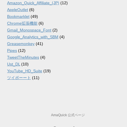
Amazon_Quick_Affiliate_(JP)
(12)
AppleOutlet
(6)
Bookmarklet
(49)
Chrome拡張機能
(6)
Gmail_Monospace_Font
(2)
Google_Analytics_with_SBM
(4)
Greasemonkey
(41)
Pipes
(12)
TweetTheMinutes
(4)
Ust_DL
(10)
YouTube_HD_Suite
(19)
ツイポーート
(11)
AmaQuick 公式ページ