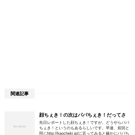
関連記事
顔ちぇき！の次はパパちぇき！だってさ
先日レポートした顔ちぇき！ですが、どうやらパパ
ちぇき！というのもあるらしいです。早速、前回と
同じhttp://kaocheki.jp/に言ってみると確かにパパち