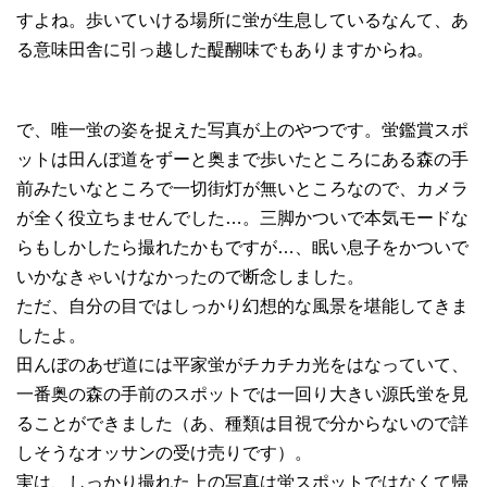
すよね。歩いていける場所に蛍が生息しているなんて、あ
る意味田舎に引っ越した醍醐味でもありますからね。
で、唯一蛍の姿を捉えた写真が上のやつです。蛍鑑賞スポ
ットは田んぼ道をずーと奥まで歩いたところにある森の手
前みたいなところで一切街灯が無いところなので、カメラ
が全く役立ちませんでした…。三脚かついで本気モードな
らもしかしたら撮れたかもですが…、眠い息子をかついで
いかなきゃいけなかったので断念しました。
ただ、自分の目ではしっかり幻想的な風景を堪能してきま
したよ。
田んぼのあぜ道には平家蛍がチカチカ光をはなっていて、
一番奥の森の手前のスポットでは一回り大きい源氏蛍を見
ることができました（あ、種類は目視で分からないので詳
しそうなオッサンの受け売りです）。
実は、しっかり撮れた上の写真は蛍スポットではなくて帰