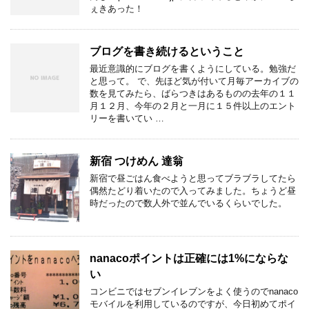
ぇきあった！
ブログを書き続けるということ
最近意識的にブログを書くようにしている。勉強だ
と思って。 で、先ほど気が付いて月毎アーカイブの
数を見てみたら、ばらつきはあるものの去年の１１
月１２月、今年の２月と一月に１５件以上のエント
リーを書いてい …
新宿 つけめん 達翁
新宿で昼ごはん食べようと思ってブラブラしてたら
偶然たどり着いたので入ってみました。ちょうど昼
時だったので数人外で並んでいるくらいでした。
nanacoポイントは正確には1%にならな
い
コンビニではセブンイレブンをよく使うのでnanaco
モバイルを利用しているのですが、今日初めてポイ