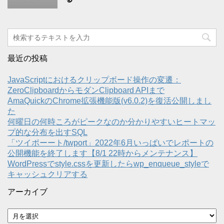
最近の投稿
JavaScriptにおけるクリップボード操作の変遷：
ZeroClipboardからモダンClipboard APIまで
AmaQuickのChrome拡張機能版(v6.0.2)を復活公開しまし
た
何曜日の何時ころがピークなのか分かりやすいヒートマッ
プ的な分布を出すSQL
「ツイポーート/twport」2022年6月いっぱいでレポートの
公開機能を終了します【8/1 22時からメンテナンス】
WordPressでstyle.cssを更新したらwp_enqueue_styleで
キャッシュクリアする
アーカイブ
ア
ー