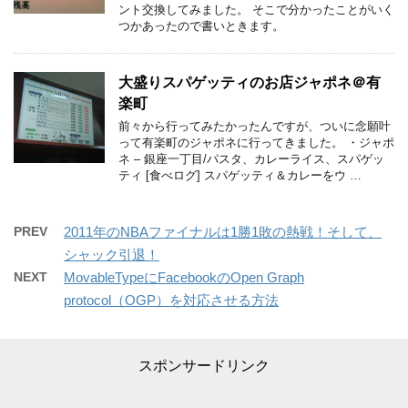
ント交換してみました。 そこで分かったことがいく
つかあったので書いときます。
大盛りスパゲッティのお店ジャポネ＠有
楽町
前々から行ってみたかったんですが、ついに念願叶
って有楽町のジャポネに行ってきました。 ・ジャポ
ネ – 銀座一丁目/パスタ、カレーライス、スパゲッ
ティ [食べログ] スパゲッティ＆カレーをウ …
PREV
2011年のNBAファイナルは1勝1敗の熱戦！そして、
シャック引退！
NEXT
MovableTypeにFacebookのOpen Graph
protocol（OGP）を対応させる方法
スポンサードリンク