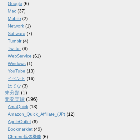
Google
(6)
Mac
(37)
Mobile
(2)
Network
(1)
Software
(7)
Tumblr
(4)
Twitter
(8)
WebService
(61)
Windows
(1)
YouTube
(13)
イベント
(16)
はてな
(3)
未分類
(1)
開発実績
(196)
AmaQuick
(13)
Amazon_Quick_Affiliate_(JP)
(12)
AppleOutlet
(6)
Bookmarklet
(49)
Chrome拡張機能
(6)