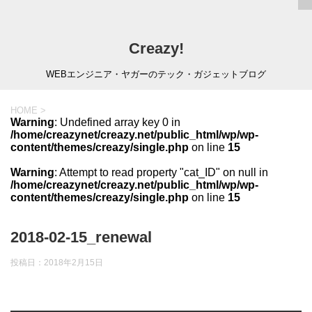
Creazy!
WEBエンジニア・ヤガーのテック・ガジェットブログ
HOME
>
Warning
: Undefined array key 0 in
/home/creazynet/creazy.net/public_html/wp/wp-
content/themes/creazy/single.php
on line
15
Warning
: Attempt to read property "cat_ID" on null in
/home/creazynet/creazy.net/public_html/wp/wp-
content/themes/creazy/single.php
on line
15
2018-02-15_renewal
投稿日：
2018年2月15日