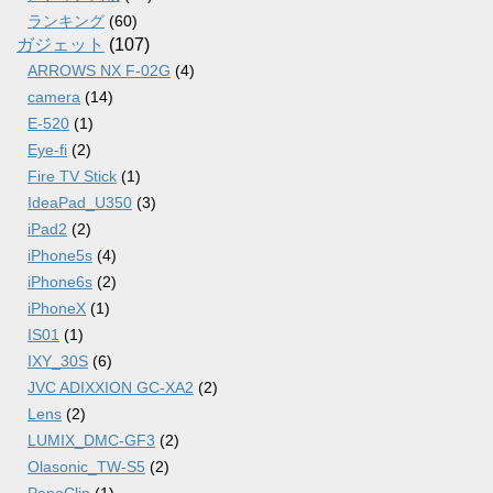
ランキング
(60)
ガジェット
(107)
ARROWS NX F-02G
(4)
camera
(14)
E-520
(1)
Eye-fi
(2)
Fire TV Stick
(1)
IdeaPad_U350
(3)
iPad2
(2)
iPhone5s
(4)
iPhone6s
(2)
iPhoneX
(1)
IS01
(1)
IXY_30S
(6)
JVC ADIXXION GC-XA2
(2)
Lens
(2)
LUMIX_DMC-GF3
(2)
Olasonic_TW-S5
(2)