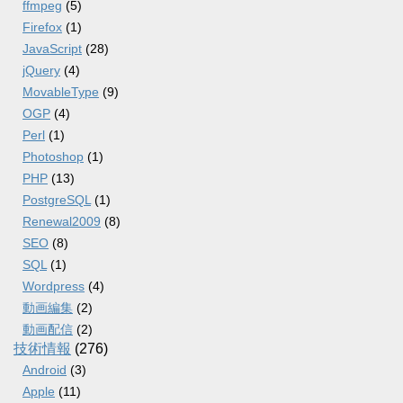
ffmpeg
(5)
Firefox
(1)
JavaScript
(28)
jQuery
(4)
MovableType
(9)
OGP
(4)
Perl
(1)
Photoshop
(1)
PHP
(13)
PostgreSQL
(1)
Renewal2009
(8)
SEO
(8)
SQL
(1)
Wordpress
(4)
動画編集
(2)
動画配信
(2)
技術情報
(276)
Android
(3)
Apple
(11)