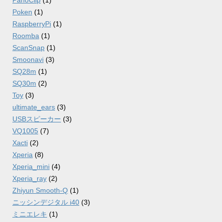
PanoClip
(1)
Poken
(1)
RaspberryPi
(1)
Roomba
(1)
ScanSnap
(1)
Smoonavi
(3)
SQ28m
(1)
SQ30m
(2)
Toy
(3)
ultimate_ears
(3)
USBスピーカー
(3)
VQ1005
(7)
Xacti
(2)
Xperia
(8)
Xperia_mini
(4)
Xperia_ray
(2)
Zhiyun Smooth-Q
(1)
ニッシンデジタル i40
(3)
ミニエレキ
(1)