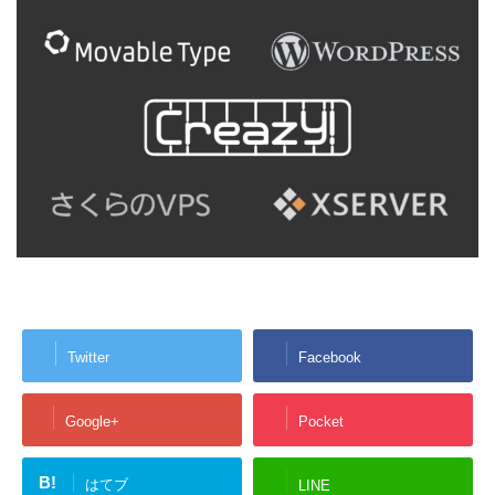
Twitter
Facebook
Google+
Pocket
B!
はてブ
LINE