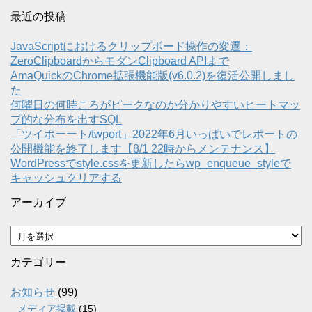
最近の投稿
JavaScriptにおけるクリップボード操作の変遷：
ZeroClipboardからモダンClipboard APIまで
AmaQuickのChrome拡張機能版(v6.0.2)を復活公開しまし
た
何曜日の何時ころがピークなのか分かりやすいヒートマッ
プ的な分布を出すSQL
「ツイポーート/twport」2022年6月いっぱいでレポートの
公開機能を終了します【8/1 22時からメンテナンス】
WordPressでstyle.cssを更新したらwp_enqueue_styleで
キャッシュクリアする
アーカイブ
ア
ー
カ
カテゴリー
イ
ブ
お知らせ
(99)
メディア掲載
(15)