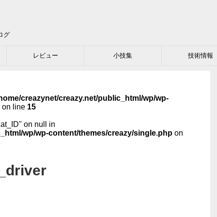
ログ
レビュー
小技集
技術情報
home/creazynet/creazy.net/public_html/wp/wp-
on line
15
cat_ID" on null in
c_html/wp/wp-content/themes/creazy/single.php
on
_driver