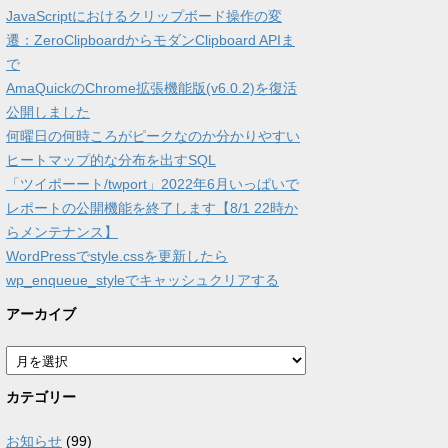
JavaScriptにおけるクリップボード操作の変
遷：ZeroClipboardからモダンClipboard APIま
で
AmaQuickのChrome拡張機能版(v6.0.2)を復活
公開しました
何曜日の何時ころがピークなのか分かりやすい
ヒートマップ的な分布を出すSQL
「ツイポーート/twport」2022年6月いっぱいで
レポートの公開機能を終了します【8/1 22時か
らメンテナンス】
WordPressでstyle.cssを更新したら
wp_enqueue_styleでキャッシュクリアする
アーカイブ
ア
ー
カ
カテゴリー
イ
ブ
お知らせ
(99)