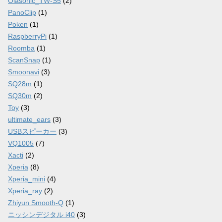
Olasonic_TW-S5
(2)
PanoClip
(1)
Poken
(1)
RaspberryPi
(1)
Roomba
(1)
ScanSnap
(1)
Smoonavi
(3)
SQ28m
(1)
SQ30m
(2)
Toy
(3)
ultimate_ears
(3)
USBスピーカー
(3)
VQ1005
(7)
Xacti
(2)
Xperia
(8)
Xperia_mini
(4)
Xperia_ray
(2)
Zhiyun Smooth-Q
(1)
ニッシンデジタル i40
(3)