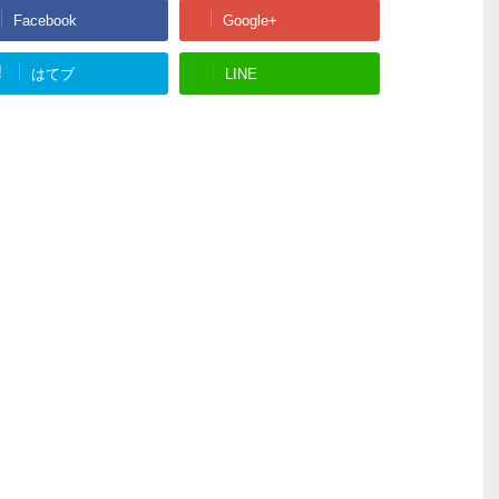
Facebook
Google+
!
はてブ
LINE