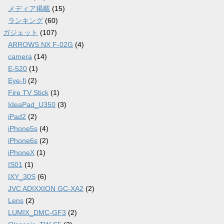
メディア掲載
(15)
ランキング
(60)
ガジェット
(107)
ARROWS NX F-02G
(4)
camera
(14)
E-520
(1)
Eye-fi
(2)
Fire TV Stick
(1)
IdeaPad_U350
(3)
iPad2
(2)
iPhone5s
(4)
iPhone6s
(2)
iPhoneX
(1)
IS01
(1)
IXY_30S
(6)
JVC ADIXXION GC-XA2
(2)
Lens
(2)
LUMIX_DMC-GF3
(2)