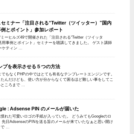
ミナー「注目される“Twitter（ツイッター）”国内
事例とポイント」参加レポート
ーヒルズ49で開催された「注目される“Twitter（ツイッタ
活用事例とポイント」セミナーを聴講してきました。 ゲスト講師
ーケティン …
のダンプを表示させる５つの方法
言うまでもなくPHPの中ではとても有名なテンプレートエンジンです。
きたんだけども、使い方が分からなくて困るほど難しい事をしてこ
ところまで …
Google : Adsense PIN のメールが届いた
慣れた可愛いロゴの手紙が入っていた。 どうみてもGoogleのロ
先日AdsenseのPINを送る旨のメールが来ていたなぁと思い開け
で …