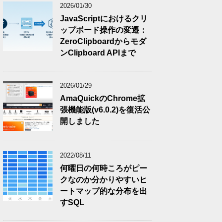
2026/01/30
JavaScriptにおけるクリ
ップボード操作の変遷：
ZeroClipboardからモダ
ンClipboard APIまで
2026/01/29
AmaQuickのChrome拡
張機能版(v6.0.2)を復活公
開しました
2022/08/11
何曜日の何時ころがピー
クなのか分かりやすいヒ
ートマップ的な分布を出
すSQL