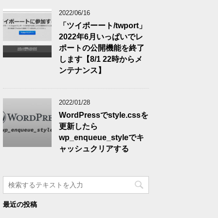
2022/06/16
「ツイポーート/twport」
2022年6月いっぱいでレ
ポートの公開機能を終了
します【8/1 22時からメ
ンテナンス】
2022/01/28
WordPressでstyle.cssを
更新したら
wp_enqueue_styleでキ
ャッシュクリアする
最近の投稿