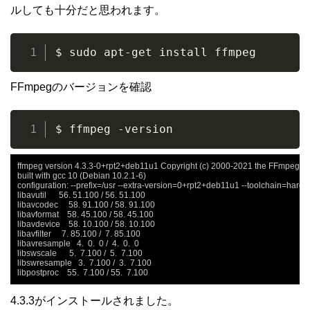
ルしても十分だと思われます。
$ sudo apt-get install ffmpeg
FFmpegのバージョンを確認
$ ffmpeg -version
ffmpeg version 4.3.3-0+rpt2+deb11u1 Copyright (c) 2000-2021 the FFmpeg de
built with gcc 10 (Debian 10.2.1-6)

configuration: --prefix=/usr --extra-version=0+rpt2+deb11u1 --toolchain=harde
libavutil      56. 51.100 / 56. 51.100

libavcodec     58. 91.100 / 58. 91.100

libavformat    58. 45.100 / 58. 45.100

libavdevice    58. 10.100 / 58. 10.100

libavfilter     7. 85.100 /  7. 85.100

libavresample   4.  0.  0 /  4.  0.  0

libswscale      5.  7.100 /  5.  7.100

libswresample   3.  7.100 /  3.  7.100

libpostproc    55.  7.100 / 55.  7.100
4.3.3がインストールされました。