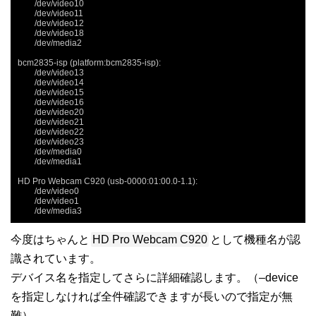
	/dev/video10

	/dev/video11

	/dev/video12

	/dev/video18

	/dev/media2

bcm2835-isp (platform:bcm2835-isp):

	/dev/video13

	/dev/video14

	/dev/video15

	/dev/video16

	/dev/video20

	/dev/video21

	/dev/video22

	/dev/video23

	/dev/media0

	/dev/media1

HD Pro Webcam C920 (usb-0000:01:00.0-1.1):

	/dev/video0

	/dev/video1

	/dev/media3
今度はちゃんと
HD Pro Webcam C920
として機種名が認
識されています。
デバイス名を指定してさらに詳細確認します。（–device
を指定しなければ全件確認できますが長いので指定が無
難）