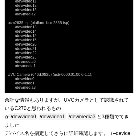
	/dev/video11

	/dev/video12

	/dev/video18

	/dev/media2

bcm2835-isp (platform:bcm2835-isp):

	/dev/video13

	/dev/video14

	/dev/video15

	/dev/video16

	/dev/video20

	/dev/video21

	/dev/video22

	/dev/video23

	/dev/media0

	/dev/media1

UVC Camera (046d:0825) (usb-0000:01:00.0-1.1):

	/dev/video0

	/dev/video1

	/dev/media3
余計な情報もありますが、UVCカメラとして認識されて
いるC270と思われるもの
が
/dev/video0
,
/dev/video1
,
/dev/media3
と3種類でてき
ました。
デバイス名を指定してさらに詳細確認します。（–device