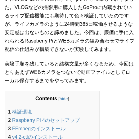
た。VLOGなどの撮影用に購入したGoProに内蔵されてい
るライブ配信機能にも期待して色々検証していたのです
が、ライブカメラのように24時間365日稼働させるような
安定感は出ないものと諦めました。今回は、廉価に手に入
れられるRaspberry PiとWEBカメラの組み合わせでライブ
配信の仕組みが構築できないか実験してみます。
実験手順を残していると結構文量が多くなるため、今回は
とりあえずWEBカメラをつないで動画ファイルとしてロ
ーカル保存するまでをやってみます。
Contents
[
hide
]
1
検証環境
2
Raspberry Pi 4のセットアップ
3
FFmpegのインストール
4
v4l2-ctlのインストール