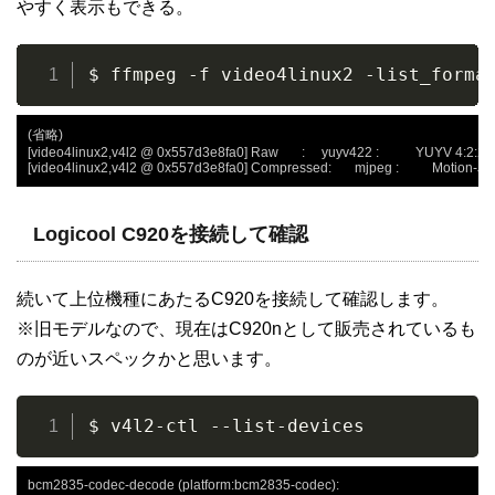
やすく表示もできる。
$ ffmpeg -f video4linux2 -list_forma
(省略)

[video4linux2,v4l2 @ 0x557d3e8fa0] Raw       :     yuyv422 :           
[video4linux2,v4l2 @ 0x557d3e8fa0] Compressed:       mjpeg :          
Logicool C920を接続して確認
続いて上位機種にあたるC920を接続して確認します。
※旧モデルなので、現在はC920nとして販売されているも
のが近いスペックかと思います。
$ v4l2-ctl --list-devices
bcm2835-codec-decode (platform:bcm2835-codec):
