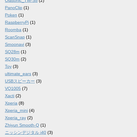
Olasonic_TW-S5
(2)
PanoClip
(1)
Poken
(1)
RaspberryPi
(1)
Roomba
(1)
ScanSnap
(1)
Smoonavi
(3)
SQ28m
(1)
SQ30m
(2)
Toy
(3)
ultimate_ears
(3)
USBスピーカー
(3)
VQ1005
(7)
Xacti
(2)
Xperia
(8)
Xperia_mini
(4)
Xperia_ray
(2)
Zhiyun Smooth-Q
(1)
ニッシンデジタル i40
(3)