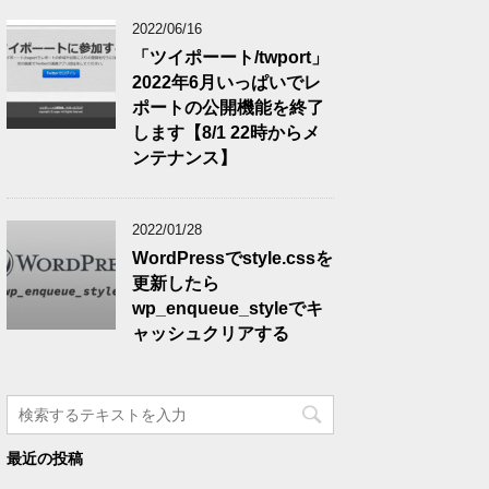
2022/06/16
「ツイポーート/twport」
2022年6月いっぱいでレ
ポートの公開機能を終了
します【8/1 22時からメ
ンテナンス】
2022/01/28
WordPressでstyle.cssを
更新したら
wp_enqueue_styleでキ
ャッシュクリアする
最近の投稿