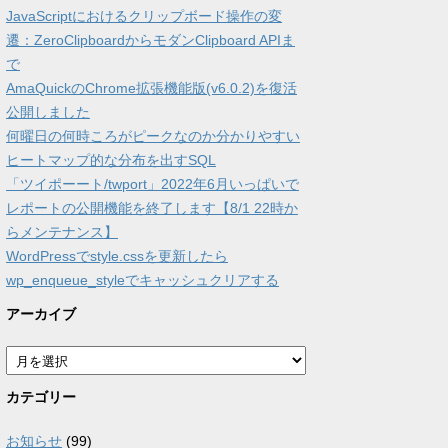
JavaScriptにおけるクリップボード操作の変
遷：ZeroClipboardからモダンClipboard APIま
で
AmaQuickのChrome拡張機能版(v6.0.2)を復活
公開しました
何曜日の何時ころがピークなのか分かりやすい
ヒートマップ的な分布を出すSQL
「ツイポーート/twport」2022年6月いっぱいで
レポートの公開機能を終了します【8/1 22時か
らメンテナンス】
WordPressでstyle.cssを更新したら
wp_enqueue_styleでキャッシュクリアする
アーカイブ
ア
ー
カ
カテゴリー
イ
ブ
お知らせ
(99)