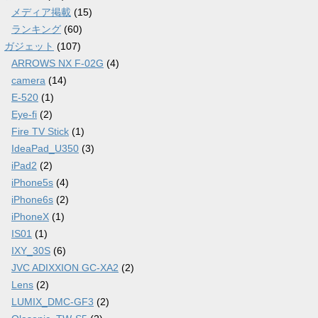
メディア掲載
(15)
ランキング
(60)
ガジェット
(107)
ARROWS NX F-02G
(4)
camera
(14)
E-520
(1)
Eye-fi
(2)
Fire TV Stick
(1)
IdeaPad_U350
(3)
iPad2
(2)
iPhone5s
(4)
iPhone6s
(2)
iPhoneX
(1)
IS01
(1)
IXY_30S
(6)
JVC ADIXXION GC-XA2
(2)
Lens
(2)
LUMIX_DMC-GF3
(2)