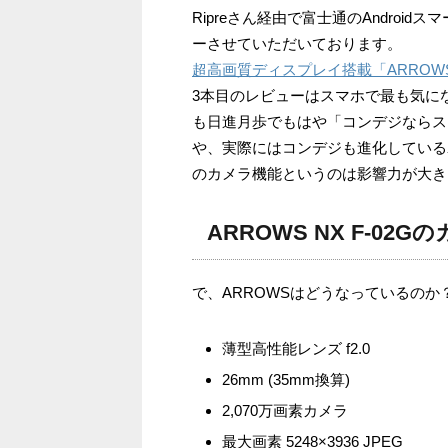
Ripreさん経由で富士通のAndroid
ーさせていただいております。
超高画質ディスプレイ搭載「ARROWS
3本目のレビューはスマホで最も気に
も日進月歩でもはや「コンデジならス
や、実際にはコンデジも進化している
のカメラ機能というのは影響力が大き
ARROWS NX F-0
で、ARROWSはどうなっているの
薄型高性能レンズ f2.0
26mm (35mm換算)
2,070万画素カメラ
最大画素 5248×3936 JPEG