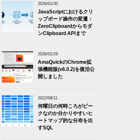
2026/01/30
JavaScriptにおけるクリ
ップボード操作の変遷：
ZeroClipboardからモダ
ンClipboard APIまで
2026/01/29
AmaQuickのChrome拡
張機能版(v6.0.2)を復活公
開しました
2022/08/11
何曜日の何時ころがピー
クなのか分かりやすいヒ
ートマップ的な分布を出
すSQL