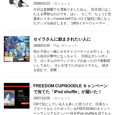
2008/01/23
-
ガジェット
今日は首都圏でも雪振りましたねぇ。 坊主頭にはこ
たえる季節なわけです。はい。 そこで、ちょうど先
週末にイオンのmont-bellでみつけて猛烈に気になっ
たグッズを紹介します。 180Sイヤーウォーマー …
セイラさんに励まされたい人に
2008/01/20
-
Toy
,
ガジェット
何か子供と一緒にオモチャコーナーとか行くと、む
しろ自分が夢中になっちゃう。 今回はガシャポン
で、ガンダムのサウンドロップがあったので衝動買
いしてみた。 オレが当てたのはセイラさん。 続き
を読むで、実際 …
FREEDOM CUPNOODLE キャンペーン
で当てた「iPod shuffle」が届いた！
2007/12/29
-
ガジェット
CMで目にしている人も多いと思うけど、日清カッ
プヌードルとコラボっているFREEDOMのキャンペ
ーンでシリアルナンバー付きiPod shuffleを当てちゃ