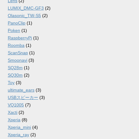
Lens
(2)
LUMIX_DMC-GF3
(2)
Olasonic_TW-S5
(2)
PanoClip
(1)
Poken
(1)
RaspberryPi
(1)
Roomba
(1)
ScanSnap
(1)
Smoonavi
(3)
SQ28m
(1)
SQ30m
(2)
Toy
(3)
ultimate_ears
(3)
USBスピーカー
(3)
VQ1005
(7)
Xacti
(2)
Xperia
(8)
Xperia_mini
(4)
Xperia_ray
(2)