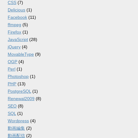
CSS
(7)
Delicious
(1)
Facebook
(11)
ffmpeg
(5)
Firefox
(1)
JavaScript
(28)
jQuery
(4)
MovableType
(9)
OGP
(4)
Perl
(1)
Photoshop
(1)
PHP
(13)
PostgreSQL
(1)
Renewal2009
(8)
SEO
(8)
SQL
(1)
Wordpress
(4)
動画編集
(2)
動画配信
(2)