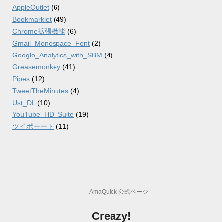
AppleOutlet
(6)
Bookmarklet
(49)
Chrome拡張機能
(6)
Gmail_Monospace_Font
(2)
Google_Analytics_with_SBM
(4)
Greasemonkey
(41)
Pipes
(12)
TweetTheMinutes
(4)
Ust_DL
(10)
YouTube_HD_Suite
(19)
ツイポーート
(11)
AmaQuick 公式ページ
Creazy!