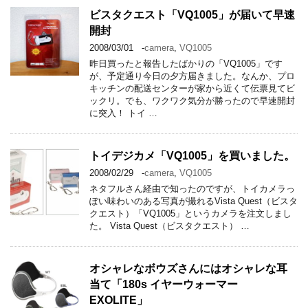
ビスタクエスト「VQ1005」が届いて早速
開封
2008/03/01
-
camera
,
VQ1005
昨日買ったと報告したばかりの「VQ1005」です
が、予定通り今日の夕方届きました。なんか、プロ
キッチンの配送センターが家から近くて伝票見てビ
ックリ。でも、ワクワク気分が勝ったので早速開封
に突入！ トイ …
トイデジカメ「VQ1005」を買いました。
2008/02/29
-
camera
,
VQ1005
ネタフルさん経由で知ったのですが、トイカメラっ
ぽい味わいのある写真が撮れるVista Quest（ビスタ
クエスト）「VQ1005」というカメラを注文しまし
た。 Vista Quest（ビスタクエスト） …
オシャレなボウズさんにはオシャレな耳
当て「180s イヤーウォーマー
EXOLITE」