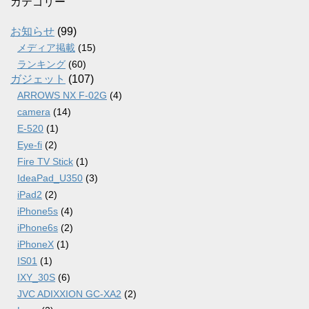
カ
カテゴリー
イ
ブ
お知らせ
(99)
メディア掲載
(15)
ランキング
(60)
ガジェット
(107)
ARROWS NX F-02G
(4)
camera
(14)
E-520
(1)
Eye-fi
(2)
Fire TV Stick
(1)
IdeaPad_U350
(3)
iPad2
(2)
iPhone5s
(4)
iPhone6s
(2)
iPhoneX
(1)
IS01
(1)
IXY_30S
(6)
JVC ADIXXION GC-XA2
(2)