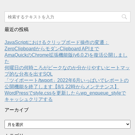
最近の投稿
JavaScriptにおけるクリップボード操作の変遷：
ZeroClipboardからモダンClipboard APIまで
AmaQuickのChrome拡張機能版(v6.0.2)を復活公開しまし
た
何曜日の何時ころがピークなのか分かりやすいヒートマッ
プ的な分布を出すSQL
「ツイポーート/twport」2022年6月いっぱいでレポートの
公開機能を終了します【8/1 22時からメンテナンス】
WordPressでstyle.cssを更新したらwp_enqueue_styleで
キャッシュクリアする
アーカイブ
ア
ー