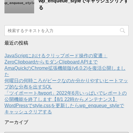
wp_enqueue_styleでキャッシュクリアす
る
最近の投稿
JavaScriptにおけるクリップボード操作の変遷：
ZeroClipboardからモダンClipboard APIまで
AmaQuickのChrome拡張機能版(v6.0.2)を復活公開しまし
た
何曜日の何時ころがピークなのか分かりやすいヒートマッ
プ的な分布を出すSQL
「ツイポーート/twport」2022年6月いっぱいでレポートの
公開機能を終了します【8/1 22時からメンテナンス】
WordPressでstyle.cssを更新したらwp_enqueue_styleで
キャッシュクリアする
アーカイブ