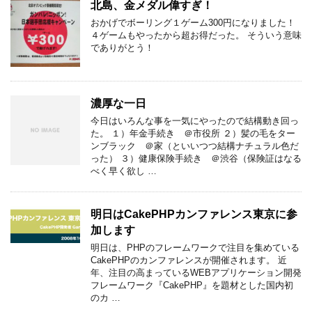
北島、金メダル偉すぎ！
おかげでボーリング１ゲーム300円になりました！
４ゲームもやったから超お得だった。 そういう意味
でありがとう！
濃厚な一日
今日はいろんな事を一気にやったので結構動き回っ
た。 １）年金手続き ＠市役所 ２）髪の毛をター
ンブラック ＠家（といいつつ結構ナチュラル色だ
った） ３）健康保険手続き ＠渋谷（保険証はなる
べく早く欲し …
明日はCakePHPカンファレンス東京に参
加します
明日は、PHPのフレームワークで注目を集めている
CakePHPのカンファレンスが開催されます。 近
年、注目の高まっているWEBアプリケーション開発
フレームワーク『CakePHP』を題材とした国内初
のカ …