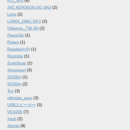
IXY_30S
(6)
JVC ADIXXION GC-XA2
(2)
Lens
(2)
LUMIX_DMC-GF3
(2)
Olasonic_TW-S5
(2)
PanoClip
(1)
Poken
(1)
RaspberryPi
(1)
Roomba
(1)
ScanSnap
(1)
Smoonavi
(3)
SQ28m
(1)
SQ30m
(2)
Toy
(3)
ultimate_ears
(3)
USBスピーカー
(3)
VQ1005
(7)
Xacti
(2)
Xperia
(8)