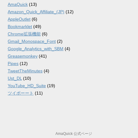
AmaQuick
(13)
Amazon_Quick_Affiliate_(JP)
(12)
AppleOutlet
(6)
Bookmarklet
(49)
Chrome拡張機能
(6)
Gmail_Monospace_Font
(2)
Google_Analytics_with_SBM
(4)
Greasemonkey
(41)
Pipes
(12)
TweetTheMinutes
(4)
Ust_DL
(10)
YouTube_HD_Suite
(19)
ツイポーート
(11)
AmaQuick 公式ページ