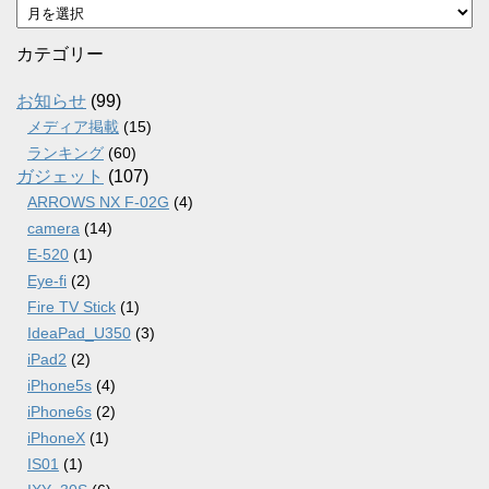
ア
ー
カ
カテゴリー
イ
ブ
お知らせ
(99)
メディア掲載
(15)
ランキング
(60)
ガジェット
(107)
ARROWS NX F-02G
(4)
camera
(14)
E-520
(1)
Eye-fi
(2)
Fire TV Stick
(1)
IdeaPad_U350
(3)
iPad2
(2)
iPhone5s
(4)
iPhone6s
(2)
iPhoneX
(1)
IS01
(1)