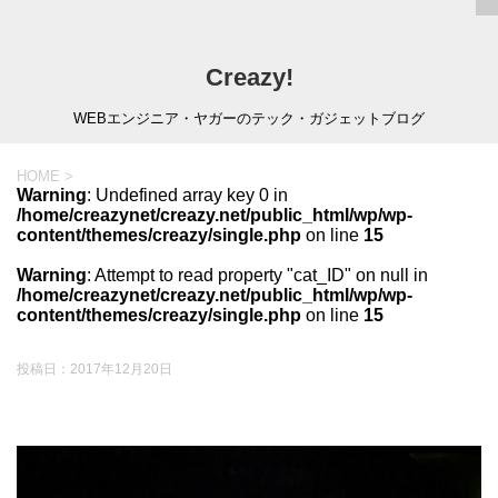
Creazy!
WEBエンジニア・ヤガーのテック・ガジェットブログ
HOME
>
Warning
: Undefined array key 0 in
/home/creazynet/creazy.net/public_html/wp/wp-
content/themes/creazy/single.php
on line
15
Warning
: Attempt to read property "cat_ID" on null in
/home/creazynet/creazy.net/public_html/wp/wp-
content/themes/creazy/single.php
on line
15
投稿日：
2017年12月20日