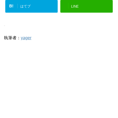
B!
はてブ
LINE
-
執筆者：
yager