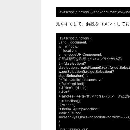
javascript:(function(){var d=document,w=window
見やすくして、解説をコメントしてお
javascript:(function(){

var d = document,

w = window,

l = location,

// 選択範囲を取得（クロスブラウザ対応）
t = (d.selection)?

d.selection.createRange().text:(w.getSelect
w.getSelection():(d.getSelection)?

d.getSelection():'',
f = 'http://delicious.com/save'

+'?url='+e(l.href)

+'&title='+e(d.title)

+'&notes='+e(t)+'&'
, 
// notesパラメータに
a = function(){

if(!w.open(

f+'noui=1&jump=doclose',

'deliciousuiv5',

'location=yes,links=no,toolbar=no,width=550,
)

)

l.href=f+'jump=yes'
