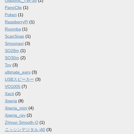
Olasonic_TW-S5
(2)
PanoClip
(1)
Poken
(1)
RaspberryPi
(1)
Roomba
(1)
ScanSnap
(1)
Smoonavi
(3)
SQ28m
(1)
SQ30m
(2)
Toy
(3)
ultimate_ears
(3)
USBスピーカー
(3)
VQ1005
(7)
Xacti
(2)
Xperia
(8)
Xperia_mini
(4)
Xperia_ray
(2)
Zhiyun Smooth-Q
(1)
ニッシンデジタル i40
(3)