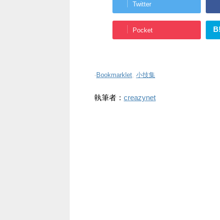
Twitter
B
Pocket
-
Bookmarklet
,
小技集
執筆者：
creazynet