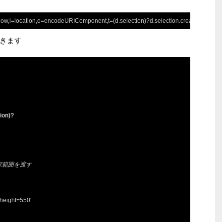
,l=location,e=encodeURIComponent,t=(d.selection)?d.selection.createRange().text:(w.
きます
ion)?

選択範囲を渡す
height=550'
