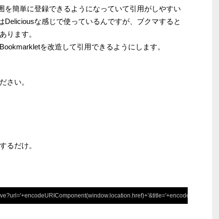
択範囲を簡単に登録できるようになっていて引用がしやすい
はDeliciousな感じで使っているんですが、ブクマすると
あります。
okmarkletを改造して引用できるようにします。
ださい。
するだけ。
m/save?url='+encodeURIComponent(window.location.href)+'&title='+encodeURIComponent