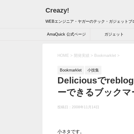
Creazy!
WEBエンジニア・ヤガーのテック・ガジェットブ
AmaQuick 公式ページ
ガジェット
HOME
>
開発実績
>
Bookmarklet
>
Bookmarklet
小技集
Deliciousでre
ーできるブックマ
投稿日：
2008年11月14日
小ネタです。