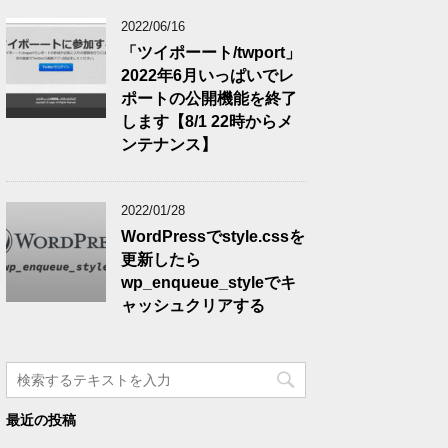
2022/06/16
getSelection)?w.getSelection():(d.getSelection)?d.getSelection():'',f='http://delici
「ツイポーート/twport」
2022年6月いっぱいでレ
ポートの公開機能を終了
します【8/1 22時からメ
ンテナンス】
2022/01/28
WordPressでstyle.cssを
更新したら
wp_enqueue_styleでキ
ャッシュクリアする
最近の投稿