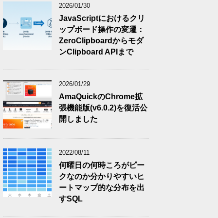
2026/01/30
JavaScriptにおけるクリ
ップボード操作の変遷：
ZeroClipboardからモダ
ンClipboard APIまで
2026/01/29
AmaQuickのChrome拡
張機能版(v6.0.2)を復活公
開しました
2022/08/11
何曜日の何時ころがピー
クなのか分かりやすいヒ
ートマップ的な分布を出
(document.title)+'&v=5&';a=function(){if(!window.open(f+'noui=1&jump=doclose','del
すSQL