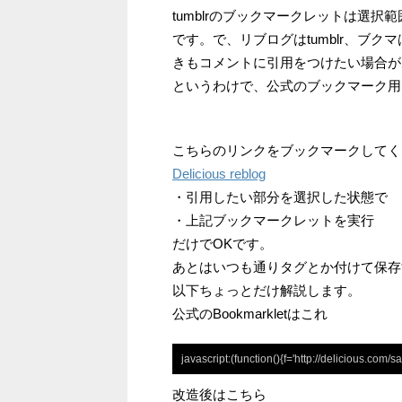
tumblrのブックマークレットは選
です。で、リブログはtumblr、ブクマ
きもコメントに引用をつけたい場合が
というわけで、公式のブックマーク用Bo
こちらのリンクをブックマークしてく
Delicious reblog
・引用したい部分を選択した状態で
・上記ブックマークレットを実行
だけでOKです。
あとはいつも通りタグとか付けて保存
以下ちょっとだけ解説します。
公式のBookmarkletはこれ
javascript:(function(){f='http://delicious.co
改造後はこちら