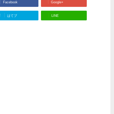
Facebook
Google+
!
はてブ
LINE