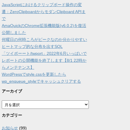
JavaScriptにおけるクリップボード操作の変
遷：ZeroClipboardからモダンClipboard APIま
で
AmaQuickのChrome拡張機能版(v6.0.2)を復活
公開しました
何曜日の何時ころがピークなのか分かりやすい
ヒートマップ的な分布を出すSQL
「ツイポーート/twport」2022年6月いっぱいで
レポートの公開機能を終了します【8/1 22時か
らメンテナンス】
WordPressでstyle.cssを更新したら
wp_enqueue_styleでキャッシュクリアする
アーカイブ
ア
ー
カ
カテゴリー
イ
ブ
お知らせ
(99)