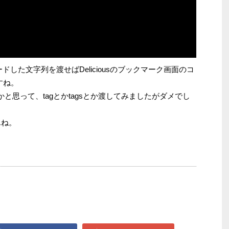
ードした文字列を渡せばDeliciousのブックマーク画面のコ
すね。
と思って、tagとかtagsとか渡してみましたがダメでし
んね。