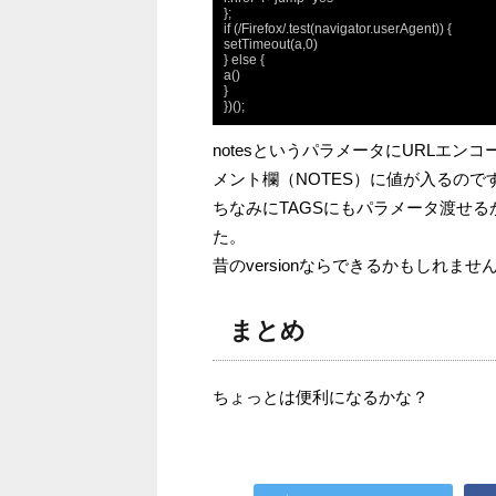
};

if (/Firefox/.test(navigator.userAgent)) {

setTimeout(a,0)

} else {

a()

}

})();
notesというパラメータにURLエンコ
メント欄（NOTES）に値が入るので
ちなみにTAGSにもパラメータ渡せるか
た。
昔のversionならできるかもしれませ
まとめ
ちょっとは便利になるかな？