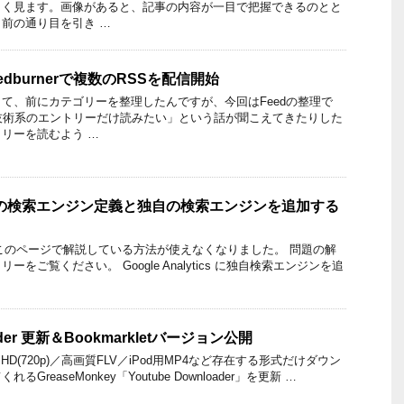
よく見ます。画像があると、記事の内容が一目で把握できるのとと
前の通り目を引き …
Feedburnerで複数のRSSを配信開始
て、前にカテゴリーを整理したんですが、今回はFeedの整理で
技術系のエントリーだけ読みたい」という話が聞こえてきたりした
リーを読むよう …
ytics の検索エンジン定義と独自の検索エンジンを追加する
追記】 このページで解説している方法が使えなくなりました。 問題の解
をご覧ください。 Google Analytics に独自検索エンジンを追
oader 更新＆Bookmarkletバージョン公開
、HD(720p)／高画質FLV／iPod用MP4など存在する形式だけダウン
reaseMonkey「Youtube Downloader」を更新 …