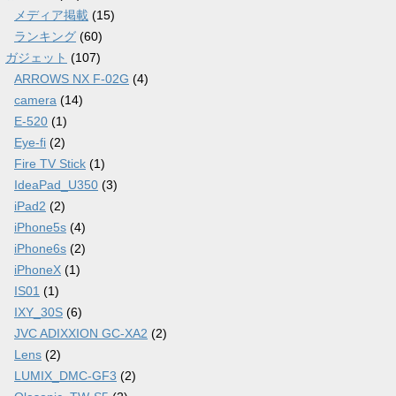
メディア掲載
(15)
ランキング
(60)
ガジェット
(107)
ARROWS NX F-02G
(4)
camera
(14)
E-520
(1)
Eye-fi
(2)
Fire TV Stick
(1)
IdeaPad_U350
(3)
iPad2
(2)
iPhone5s
(4)
iPhone6s
(2)
iPhoneX
(1)
IS01
(1)
IXY_30S
(6)
JVC ADIXXION GC-XA2
(2)
Lens
(2)
LUMIX_DMC-GF3
(2)