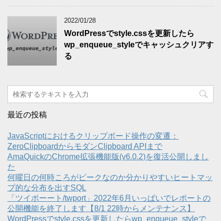
2022/01/28
WordPressでstyle.cssを更新したら
wp_enqueue_styleでキャッシュクリアす
る
最近の投稿
JavaScriptにおけるクリップボード操作の変遷：
ZeroClipboardからモダンClipboard APIまで
AmaQuickのChrome拡張機能版(v6.0.2)を復活公開しまし
た
何曜日の何時ころがピークなのか分かりやすいヒートマッ
プ的な分布を出すSQL
「ツイポーート/twport」2022年6月いっぱいでレポートの
公開機能を終了します【8/1 22時からメンテナンス】
WordPressでstyle.cssを更新したらwp_enqueue_styleで