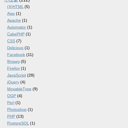
(X)HTML
(5)
Ajax
(1)
Apache
(1)
Automator
(1)
CakePHP
(1)
CSS
(7)
Delicious
(1)
Facebook
(11)
ffmpeg
(5)
Firefox
(1)
JavaScript
(28)
jQuery
(4)
MovableType
(9)
OGP
(4)
Perl
(1)
Photoshop
(1)
PHP
(13)
PostgreSQL
(1)