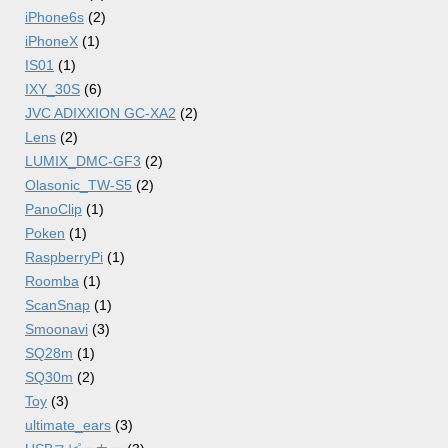
iPhone6s
(2)
iPhoneX
(1)
IS01
(1)
IXY_30S
(6)
JVC ADIXXION GC-XA2
(2)
Lens
(2)
LUMIX_DMC-GF3
(2)
Olasonic_TW-S5
(2)
PanoClip
(1)
Poken
(1)
RaspberryPi
(1)
Roomba
(1)
ScanSnap
(1)
Smoonavi
(3)
SQ28m
(1)
SQ30m
(2)
Toy
(3)
ultimate_ears
(3)