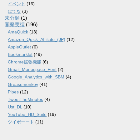
イベント
(16)
はてな
(3)
未分類
(1)
開発実績
(196)
AmaQuick
(13)
Amazon_Quick_Affiliate_(JP)
(12)
AppleOutlet
(6)
Bookmarklet
(49)
Chrome拡張機能
(6)
Gmail_Monospace_Font
(2)
Google_Analytics_with_SBM
(4)
Greasemonkey
(41)
Pipes
(12)
TweetTheMinutes
(4)
Ust_DL
(10)
YouTube_HD_Suite
(19)
ツイポーート
(11)