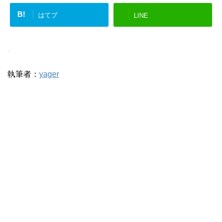
B!
はてブ
LINE
-
執筆者：
yager