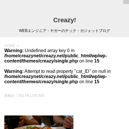
Creazy!
WEBエンジニア・ヤガーのテック・ガジェットブログ
HOME
>
Warning
: Undefined array key 0 in
/home/creazynet/creazy.net/public_html/wp/wp-
content/themes/creazy/single.php
on line
15
Warning
: Attempt to read property "cat_ID" on null in
/home/creazynet/creazy.net/public_html/wp/wp-
content/themes/creazy/single.php
on line
15
投稿日：
2017年12月20日