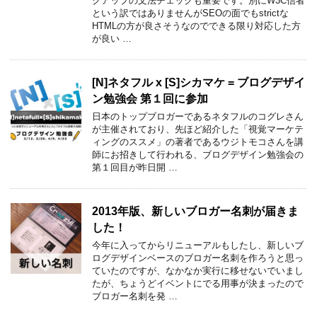
クアップの文法チェックも重要です。別にW3C信者
という訳ではありませんがSEOの面でもstrictな
HTMLの方が良さそうなのでできる限り対応した方
が良い …
[N]ネタフル x [S]シカマケ = ブログデザイ
ン勉強会 第１回に参加
日本のトップブロガーであるネタフルのコグレさん
が主催されており、先ほど紹介した「視覚マーケテ
ィングのススメ」の著者であるウジトモコさんを講
師にお招きして行われる、ブログデザイン勉強会の
第１回目が昨日開 …
2013年版、新しいブロガー名刺が届きま
した！
今年に入ってからリニューアルもしたし、新しいブ
ログデザインベースのブロガー名刺を作ろうと思っ
ていたのですが、なかなか実行に移せないでいまし
たが、ちょうどイベントにでる用事が決まったので
ブロガー名刺を発 …