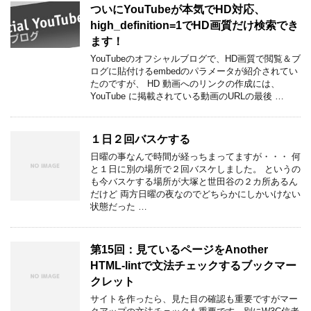
ついにYouTubeが本気でHD対応、
high_definition=1でHD画質だけ検索でき
ます！
YouTubeのオフシャルブログで、HD画質で閲覧＆ブ
ログに貼付けるembedのパラメータが紹介されてい
たのですが、 HD 動画へのリンクの作成には、
YouTube に掲載されている動画のURLの最後 …
１日２回バスケする
日曜の事なんで時間が経っちまってますが・・・ 何
と１日に別の場所で２回バスケしました。 というの
も今バスケする場所が大塚と世田谷の２カ所あるん
だけど 両方日曜の夜なのでどちらかにしかいけない
状態だった …
第15回：見ているページをAnother
HTML-lintで文法チェックするブックマー
クレット
サイトを作ったら、見た目の確認も重要ですがマー