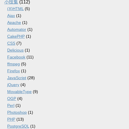
小技集
(112)
(X)HTML
(5)
Ajax
(1)
Apache
(1)
Automator
(1)
CakePHP
(1)
CSS
(7)
Delicious
(1)
Facebook
(11)
ffmpeg
(5)
Firefox
(1)
JavaScript
(28)
jQuery
(4)
MovableType
(9)
OGP
(4)
Perl
(1)
Photoshop
(1)
PHP
(13)
PostgreSQL
(1)