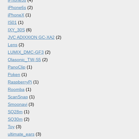
iPhone5s
(4)
iPhone6s
(2)
iPhoneX
(1)
IS01
(1)
IXY_30S
(6)
JVC ADIXXION GC-XA2
(2)
Lens
(2)
LUMIX_DMC-GF3
(2)
Olasonic_TW-S5
(2)
PanoClip
(1)
Poken
(1)
RaspberryPi
(1)
Roomba
(1)
ScanSnap
(1)
Smoonavi
(3)
SQ28m
(1)
SQ30m
(2)
Toy
(3)
ultimate_ears
(3)