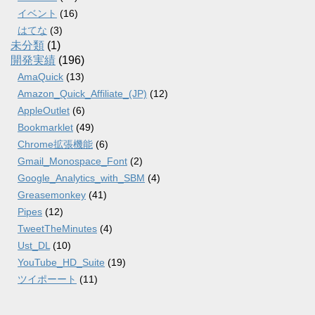
イベント
(16)
はてな
(3)
未分類
(1)
開発実績
(196)
AmaQuick
(13)
Amazon_Quick_Affiliate_(JP)
(12)
AppleOutlet
(6)
Bookmarklet
(49)
Chrome拡張機能
(6)
Gmail_Monospace_Font
(2)
Google_Analytics_with_SBM
(4)
Greasemonkey
(41)
Pipes
(12)
TweetTheMinutes
(4)
Ust_DL
(10)
YouTube_HD_Suite
(19)
ツイポーート
(11)