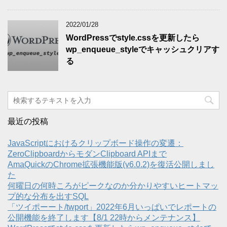
2022/01/28
WordPressでstyle.cssを更新したら
wp_enqueue_styleでキャッシュクリアす
る
最近の投稿
JavaScriptにおけるクリップボード操作の変遷：
ZeroClipboardからモダンClipboard APIまで
AmaQuickのChrome拡張機能版(v6.0.2)を復活公開しまし
た
何曜日の何時ころがピークなのか分かりやすいヒートマッ
プ的な分布を出すSQL
「ツイポーート/twport」2022年6月いっぱいでレポートの
公開機能を終了します【8/1 22時からメンテナンス】