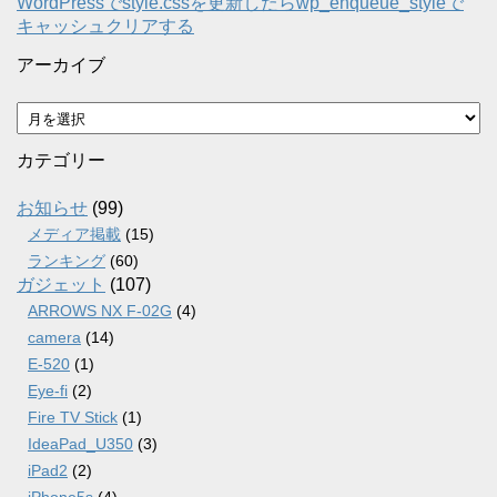
WordPressでstyle.cssを更新したらwp_enqueue_styleで
キャッシュクリアする
アーカイブ
ア
ー
カ
カテゴリー
イ
ブ
お知らせ
(99)
メディア掲載
(15)
ランキング
(60)
ガジェット
(107)
ARROWS NX F-02G
(4)
camera
(14)
E-520
(1)
Eye-fi
(2)
Fire TV Stick
(1)
IdeaPad_U350
(3)
iPad2
(2)