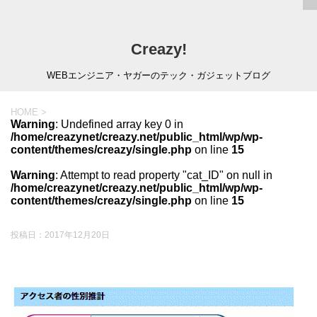
Creazy!
WEBエンジニア・ヤガーのテック・ガジェットブログ
HOME
>
Warning
: Undefined array key 0 in
/home/creazynet/creazy.net/public_html/wp/wp-
content/themes/creazy/single.php
on line
15
Warning
: Attempt to read property "cat_ID" on null in
/home/creazynet/creazy.net/public_html/wp/wp-
content/themes/creazy/single.php
on line
15
投稿日：
2017年12月20日