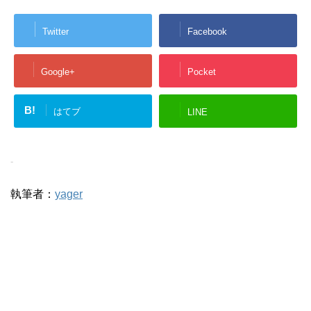
Twitter
Facebook
Google+
Pocket
B!
はてブ
LINE
-
執筆者：
yager