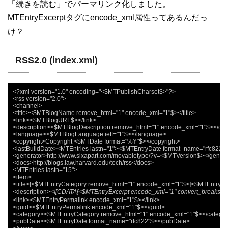
「続きを読む」でパーマリンク化しました。
MTEntryExcerptタグにencode_xml属性ってあるんだっ
け？
RSS2.0 (index.xml)
<?xml version="1.0" encoding="<$MTPublishCharset$>"?>

<rss version="2.0">

<channel>

<title><$MTBlogName remove_html="1" encode_xml="1"$></title>

<link><$MTBlogURL$></link>

<description><$MTBlogDescription remove_html="1" encode_xml="1"$></desc
<language><$MTBlogLanguage ietf="1"$></language>

<copyright>Copyright <$MTDate format="%Y"$></copyright>

<lastBuildDate><MTEntries lastn="1"><$MTEntryDate format_name="rfc822"$>
<generator>http://www.sixapart.com/movabletype/?v=<$MTVersion$></generat
<docs>http://blogs.law.harvard.edu/tech/rss</docs>

<MTEntries lastn="15">

<item>

<title>[<$MTEntryCategory remove_html="1" encode_xml="1"$>]<$MTEntryTitl
<description>
<![CDATA[<$MTEntryExcerpt encode_xml="1" convert_break
<link><$MTEntryPermalink encode_xml="1"$></link>

<guid><$MTEntryPermalink encode_xml="1"$></guid>

<category><$MTEntryCategory remove_html="1" encode_xml="1"$></categor
<pubDate><$MTEntryDate format_name="rfc822"$></pubDate>
