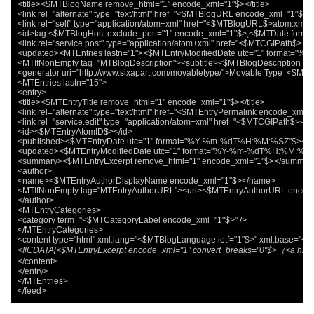
<title><$MTBlogName remove_html="1" encode_xml="1"$></title>

<link rel="alternate" type="text/html" href="<$MTBlogURL encode_xml="1"$>" /
<link rel="self" type="application/atom+xml" href="<$MTBlogURL$>atom.xml" /
<id>tag:<$MTBlogHost exclude_port="1" encode_xml="1"$>,<$MTDate form
<link rel="service.post" type="application/atom+xml" href="<$MTCGIPath$>
<updated><MTEntries lastn="1"><$MTEntryModifiedDate utc="1" format=
<MTIfNonEmpty tag="MTBlogDescription"><subtitle><$MTBlogDescription re
<generator uri="http://www.sixapart.com/movabletype/">Movable Type  <$MTV
<MTEntries lastn="15">

<entry>

<title><$MTEntryTitle remove_html="1" encode_xml="1"$></title>

<link rel="alternate" type="text/html" href="<$MTEntryPermalink encode_xml="1
<link rel="service.edit" type="application/atom+xml" href="<$MTCGIPath$><
<id><$MTEntryAtomID$></id>

<published><$MTEntryDate utc="1" format="%Y-%m-%dT%H:%M:%SZ"$></pu
<updated><$MTEntryModifiedDate utc="1" format="%Y-%m-%dT%H:%M:%SZ"
<summary><$MTEntryExcerpt remove_html="1" encode_xml="1"$></summary
<author>

<name><$MTEntryAuthorDisplayName encode_xml="1"$></name>

<MTIfNonEmpty tag="MTEntryAuthorURL"><uri><$MTEntryAuthorURL encode
</author>

<MTEntryCategories>

<category term="<$MTCategoryLabel encode_xml="1"$>" />

</MTEntryCategories>

<![CDATA[<$MTEntryExcerpt encode_xml="1" convert_breaks="0"$>（<a h
</content>

</entry>

</MTEntries>

</feed> 