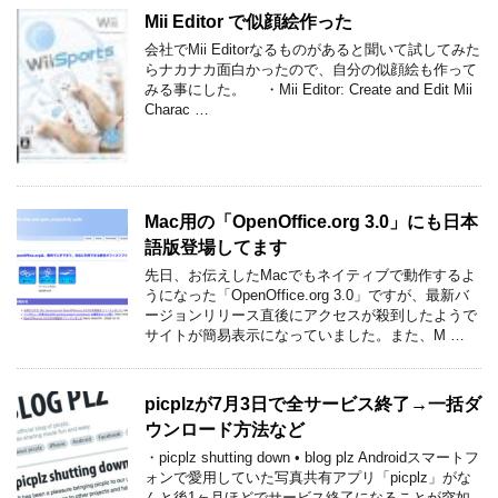
Mii Editor で似顔絵作った
会社でMii Editorなるものがあると聞いて試してみた
らナカナカ面白かったので、自分の似顔絵も作って
みる事にした。 ・Mii Editor: Create and Edit Mii
Charac …
Mac用の「OpenOffice.org 3.0」にも日本
語版登場してます
先日、お伝えしたMacでもネイティブで動作するよ
うになった「OpenOffice.org 3.0」ですが、最新バ
ージョンリリース直後にアクセスが殺到したようで
サイトが簡易表示になっていました。また、M …
picplzが7月3日で全サービス終了→一括ダ
ウンロード方法など
・picplz shutting down • blog plz Androidスマートフ
ォンで愛用していた写真共有アプリ「picplz」がな
んと後1ヶ月ほどでサービス終了になることが突如