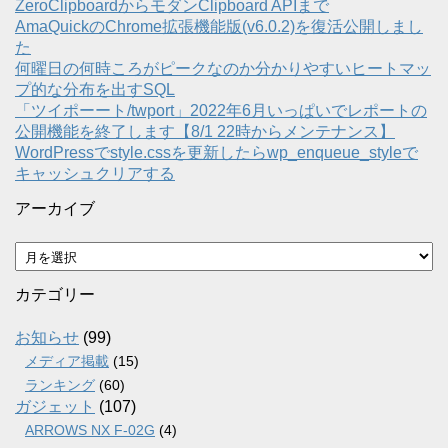
ZeroClipboardからモダンClipboard APIまで
AmaQuickのChrome拡張機能版(v6.0.2)を復活公開しまし
た
何曜日の何時ころがピークなのか分かりやすいヒートマッ
プ的な分布を出すSQL
「ツイポーート/twport」2022年6月いっぱいでレポートの
公開機能を終了します【8/1 22時からメンテナンス】
WordPressでstyle.cssを更新したらwp_enqueue_styleで
キャッシュクリアする
アーカイブ
ア
ー
カ
カテゴリー
イ
ブ
お知らせ
(99)
メディア掲載
(15)
ランキング
(60)
ガジェット
(107)
ARROWS NX F-02G
(4)