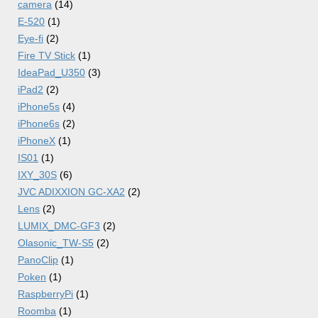
camera
(14)
E-520
(1)
Eye-fi
(2)
Fire TV Stick
(1)
IdeaPad_U350
(3)
iPad2
(2)
iPhone5s
(4)
iPhone6s
(2)
iPhoneX
(1)
IS01
(1)
IXY_30S
(6)
JVC ADIXXION GC-XA2
(2)
Lens
(2)
LUMIX_DMC-GF3
(2)
Olasonic_TW-S5
(2)
PanoClip
(1)
Poken
(1)
RaspberryPi
(1)
Roomba
(1)