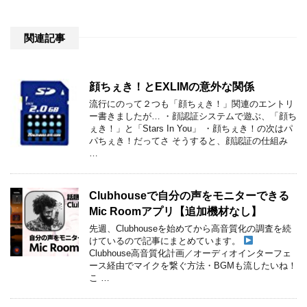
関連記事
顔ちぇき！とEXLIMの意外な関係
流行にのって２つも「顔ちぇき！」関連のエントリ
ー書きましたが… ・顔認証システムで遊ぶ、「顔ち
ぇき！」と「Stars In You」 ・顔ちぇき！の次はパ
パちぇき！だってさ そうすると、顔認証の仕組み
…
Clubhouseで自分の声をモニターできる
Mic Roomアプリ【追加機材なし】
先週、Clubhouseを始めてから高音質化の調査を続
けているので記事にまとめています。
Clubhouse高音質化計画／オーディオインターフェ
ース経由でマイクを繋ぐ方法・BGMも流したいね！
こ …