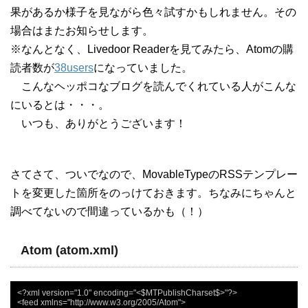
果があるか様子を見ながら色々試すかもしれません。その
場合はまたお知らせします。
※なんとなく、Livedoor Readerを見てみたら、Atomの購
読者数が
38users
になっていました。
こんなヘッポコなブログを読んでくれている人がこんな
にいるとは・・・。
いつも、ありがとうございます！
さてさて、ついでなので、MovableTypeのRSSテンプレー
トを変更した箇所をのっけておきます。ちなみにちゃんと
調べてないので間違っているかも（！）
Atom (atom.xml)
<?xml version="1.0" encoding="<$MTPublishCharset$>"?>

<feed xmlns="http://www.w3.org/2005/Atom">
