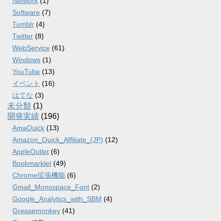
Network
(1)
Software
(7)
Tumblr
(4)
Twitter
(8)
WebService
(61)
Windows
(1)
YouTube
(13)
イベント
(16)
はてな
(3)
未分類
(1)
開発実績
(196)
AmaQuick
(13)
Amazon_Quick_Affiliate_(JP)
(12)
AppleOutlet
(6)
Bookmarklet
(49)
Chrome拡張機能
(6)
Gmail_Monospace_Font
(2)
Google_Analytics_with_SBM
(4)
Greasemonkey
(41)