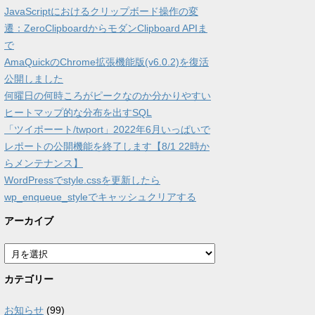
JavaScriptにおけるクリップボード操作の変
遷：ZeroClipboardからモダンClipboard APIま
で
AmaQuickのChrome拡張機能版(v6.0.2)を復活
公開しました
何曜日の何時ころがピークなのか分かりやすい
ヒートマップ的な分布を出すSQL
「ツイポーート/twport」2022年6月いっぱいで
レポートの公開機能を終了します【8/1 22時か
らメンテナンス】
WordPressでstyle.cssを更新したら
wp_enqueue_styleでキャッシュクリアする
アーカイブ
ア
ー
カ
カテゴリー
イ
ブ
お知らせ
(99)