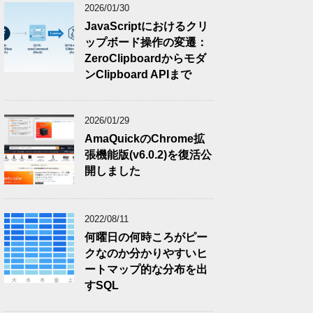
2026/01/30
JavaScriptにおけるクリ
ップボード操作の変遷：
ZeroClipboardからモダ
ンClipboard APIまで
2026/01/29
AmaQuickのChrome拡
張機能版(v6.0.2)を復活公
開しました
2022/08/11
何曜日の何時ころがピー
クなのか分かりやすいヒ
ートマップ的な分布を出
すSQL