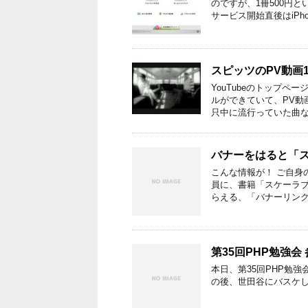
のですが、1冊500円
サービス開始直後はiPhon
スピッツのPV動画10
YouTubeのトップペ
ルができていて、PV動
只中に流行っていた曲な
バナーをはると「ス
こんな情報が！ ご自身
員に、書籍「スケーラブル
らえる、「バナーリンク
第35回PHP勉強会
本日、第35回PHP勉強会に参
の後、世田谷にバスケし