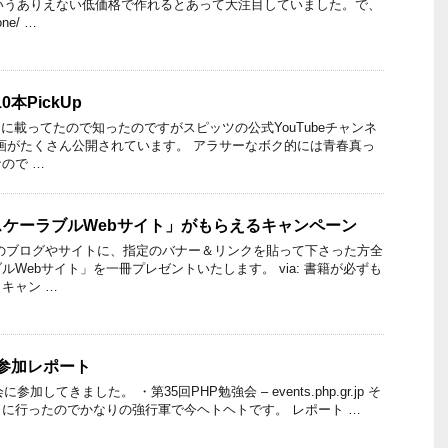
というありえない低価格で作れるとあって大注目していました。で、
e/ …
本PickUp
ージに載ってたので知ったのですがスピッツの公式YouTubeチャンネ
画がたくさん公開されています。 アラサーなボク的には青春真っ
ので …
ケーラブルWebサイト」がもらえるキャンペーン
のブログやサイトに、指定のバナー＆リンクを貼って下さった方全
Webサイト」を一冊プレゼントいたします。 via: 書籍が必ずも
キャン …
 参加レポート
加してきました。 ・第35回PHP勉強会 – events.php.gr.jp そ
に行ったのでかなりの強行軍で今ヘトヘトです。 レポート …