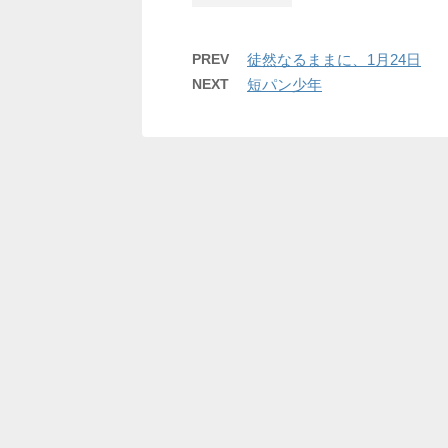
PREV
徒然なるままに、1月24日
NEXT
短パン少年