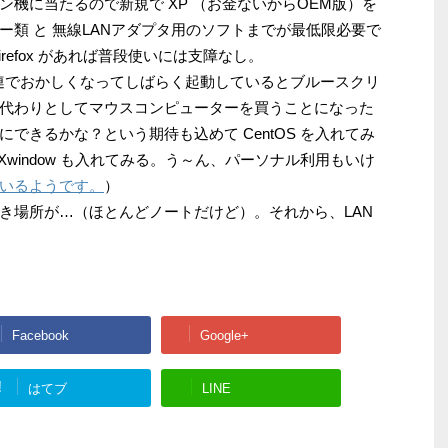
機に当たるので新規で XP （お金ないからOEM版）を
バー類 と 無線LANアダプタ用のソフトまでが最低限必要で
 と Firefox があれば普段使いには支障なし。
関連でおかしくなってしばらく起動しているとブルースクリ
代わりとしてマウスコンピューターを買うことになった
できるかな？という期待も込めて CentOS を入れてみ
 Xwindow も入れてみる。う～ん、パーソナル利用もいけ
いるようです。
）
き場所が…（ほとんどノートだけど）。それから、LAN
Facebook
Google+
!
はてブ
LINE