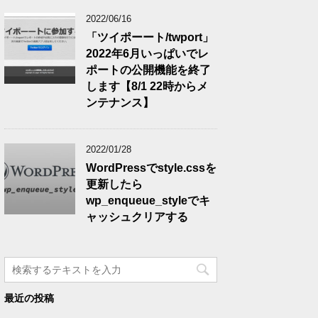
2022/06/16
「ツイポーート/twport」
2022年6月いっぱいでレ
ポートの公開機能を終了
します【8/1 22時からメ
ンテナンス】
2022/01/28
WordPressでstyle.cssを
更新したら
wp_enqueue_styleでキ
ャッシュクリアする
最近の投稿