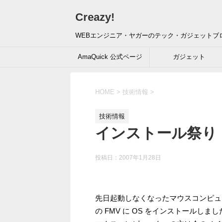
Creazy!
WEBエンジニア・ヤガーのテック・ガジェットブ
AmaQuick 公式ページ
ガジェット
HOME
>
技術情報
>
技術情報
インストール祭り
投稿日：
2007年1月28日
先日起動しなくなったマウスコンピュータ
の FMV に OS をインストールしまし