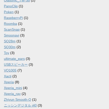
Olasonic_TW-S5
(2)
PanoClip
(1)
Poken
(1)
RaspberryPi
(1)
Roomba
(1)
ScanSnap
(1)
Smoonavi
(3)
SQ28m
(1)
SQ30m
(2)
Toy
(3)
ultimate_ears
(3)
USBスピーカー
(3)
VQ1005
(7)
Xacti
(2)
Xperia
(8)
Xperia_mini
(4)
Xperia_ray
(2)
Zhiyun Smooth-Q
(1)
ニッシンデジタル i40
(3)