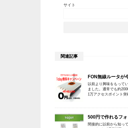
サイト
関連記事
FON無線ルータが
以前より興味をもってい
ました。通常でも約20
1万アクセスポイント突
500円で作れるフ
間接的に以前から知って