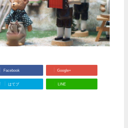
Facebook
Google+
!
はてブ
LINE