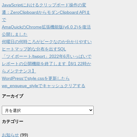
JavaScriptにおけるクリップボード操作の変
遷：ZeroClipboardからモダンClipboard APIま
で
AmaQuickのChrome拡張機能版(v6.0.2)を復活
公開しました
何曜日の何時ころがピークなのか分かりやすい
ヒートマップ的な分布を出すSQL
「ツイポーート/twport」2022年6月いっぱいで
レポートの公開機能を終了します【8/1 22時か
らメンテナンス】
WordPressでstyle.cssを更新したら
wp_enqueue_styleでキャッシュクリアする
アーカイブ
ア
ー
カ
カテゴリー
イ
ブ
お知らせ
(99)