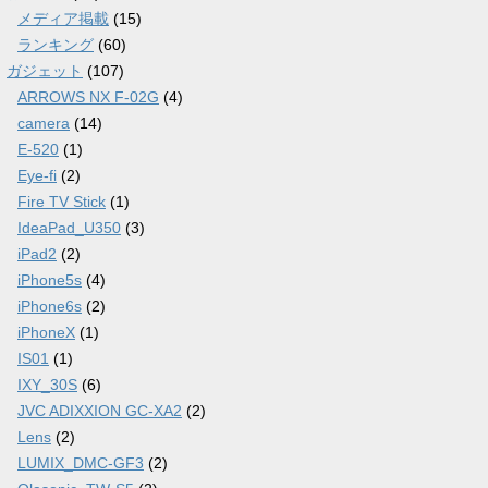
メディア掲載
(15)
ランキング
(60)
ガジェット
(107)
ARROWS NX F-02G
(4)
camera
(14)
E-520
(1)
Eye-fi
(2)
Fire TV Stick
(1)
IdeaPad_U350
(3)
iPad2
(2)
iPhone5s
(4)
iPhone6s
(2)
iPhoneX
(1)
IS01
(1)
IXY_30S
(6)
JVC ADIXXION GC-XA2
(2)
Lens
(2)
LUMIX_DMC-GF3
(2)