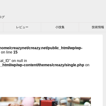
ログ
レビュー
小技集
技術情報
home/creazynet/creazy.net/public_html/wp/wp-
on line
15
cat_ID" on null in
c_html/wp/wp-content/themes/creazy/single.php
on