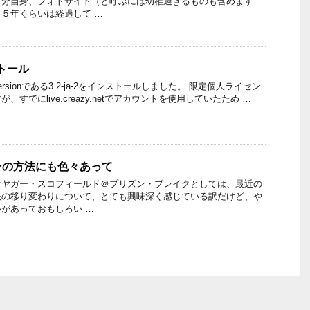
自分自身、フォトサイト（と呼ぶには幼稚過ぎるものも含めます
５年くらいは経過して …
トール
新Versionである3.2-ja-2をインストールしました。 限定個人ライセン
すでにlive.creazy.netでアカウントを使用していたため …
ンの方法にも色々あって
なヤガー・スコフィールド＠プリズン・ブレイクとしては、最近の
法の移り変わりについて、とても興味深く感じている訳だけど、や
があっておもしろい …