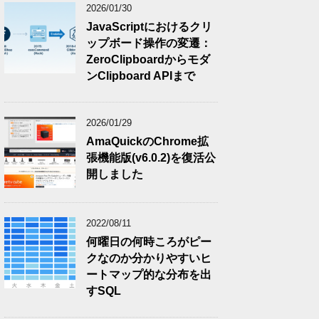
2026/01/30
JavaScriptにおけるクリ
ップボード操作の変遷：
ZeroClipboardからモダ
ンClipboard APIまで
2026/01/29
AmaQuickのChrome拡
張機能版(v6.0.2)を復活公
開しました
2022/08/11
何曜日の何時ころがピー
クなのか分かりやすいヒ
ートマップ的な分布を出
すSQL