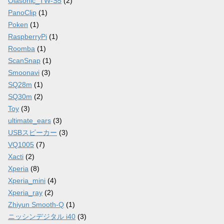
Olasonic_TW-S5
(2)
PanoClip
(1)
Poken
(1)
RaspberryPi
(1)
Roomba
(1)
ScanSnap
(1)
Smoonavi
(3)
SQ28m
(1)
SQ30m
(2)
Toy
(3)
ultimate_ears
(3)
USBスピーカー
(3)
VQ1005
(7)
Xacti
(2)
Xperia
(8)
Xperia_mini
(4)
Xperia_ray
(2)
Zhiyun Smooth-Q
(1)
ニッシンデジタル i40
(3)