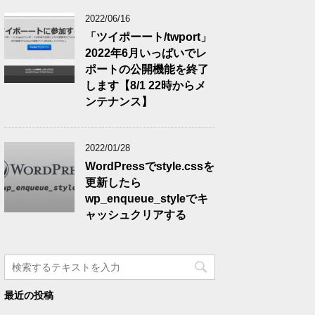
2022/06/16
「ツイポーート/twport」
2022年6月いっぱいでレ
ポートの公開機能を終了
します【8/1 22時からメ
ンテナンス】
2022/01/28
WordPressでstyle.cssを
更新したら
wp_enqueue_styleでキ
ャッシュクリアする
最近の投稿