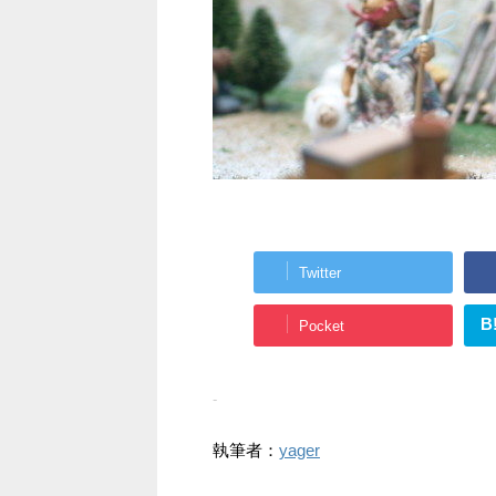
Twitter
B
Pocket
-
執筆者：
yager