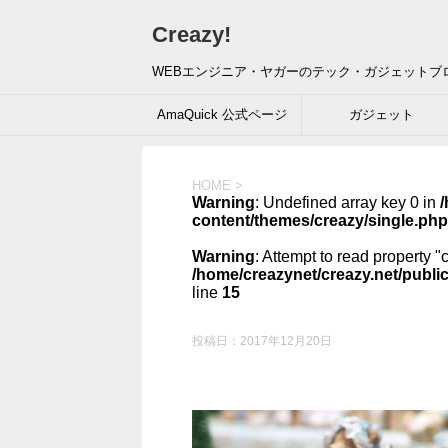
Creazy!
WEBエンジニア・ヤガーのテック・ガジェットブ
AmaQuick 公式ページ
ガジェット
HOME
>
Warning
: Undefined array key 0 in
/
content/themes/creazy/single.php
Warning
: Attempt to read property "
/home/creazynet/creazy.net/publi
line
15
投稿日：
2017年12月20日