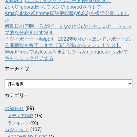
JavaScriptにおけるクリップボード操作の変遷：
ZeroClipboardからモダンClipboard APIまで
AmaQuickのChrome拡張機能版(v6.0.2)を復活公開しまし
た
何曜日の何時ころがピークなのか分かりやすいヒートマッ
プ的な分布を出すSQL
「ツイポーート/twport」2022年6月いっぱいでレポートの
公開機能を終了します【8/1 22時からメンテナンス】
WordPressでstyle.cssを更新したらwp_enqueue_styleで
キャッシュクリアする
アーカイブ
ア
ー
カ
カテゴリー
イ
ブ
お知らせ
(99)
メディア掲載
(15)
ランキング
(60)
ガジェット
(107)
ARROWS NX F-02G
(4)