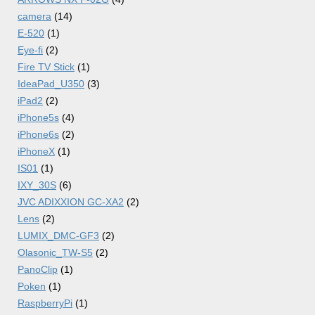
camera
(14)
E-520
(1)
Eye-fi
(2)
Fire TV Stick
(1)
IdeaPad_U350
(3)
iPad2
(2)
iPhone5s
(4)
iPhone6s
(2)
iPhoneX
(1)
IS01
(1)
IXY_30S
(6)
JVC ADIXXION GC-XA2
(2)
Lens
(2)
LUMIX_DMC-GF3
(2)
Olasonic_TW-S5
(2)
PanoClip
(1)
Poken
(1)
RaspberryPi
(1)