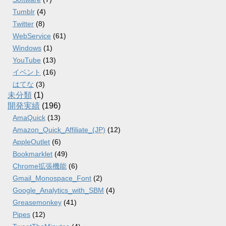
Tumblr
(4)
Twitter
(8)
WebService
(61)
Windows
(1)
YouTube
(13)
イベント
(16)
はてな
(3)
未分類
(1)
開発実績
(196)
AmaQuick
(13)
Amazon_Quick_Affiliate_(JP)
(12)
AppleOutlet
(6)
Bookmarklet
(49)
Chrome拡張機能
(6)
Gmail_Monospace_Font
(2)
Google_Analytics_with_SBM
(4)
Greasemonkey
(41)
Pipes
(12)