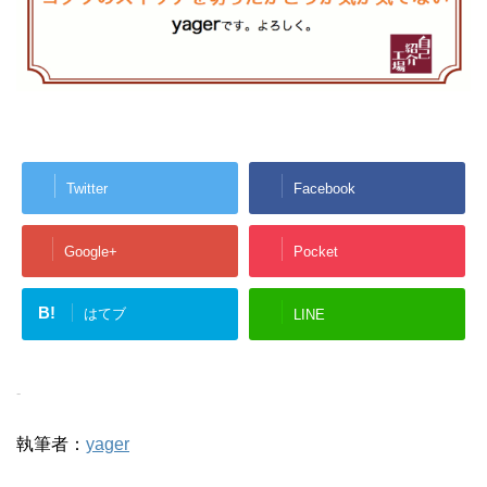
Twitter
Facebook
Google+
Pocket
B!
はてブ
LINE
-
執筆者：
yager