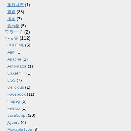
旅行財布
(1)
書籍
(38)
漫画
(7)
食べ物
(5)
ワラーチ
(2)
小技集
(112)
(X)HTML
(5)
Ajax
(1)
Apache
(1)
Automator
(1)
CakePHP
(1)
CSS
(7)
Delicious
(1)
Facebook
(11)
ffmpeg
(5)
Firefox
(1)
JavaScript
(28)
jQuery
(4)
MovableType
(9)