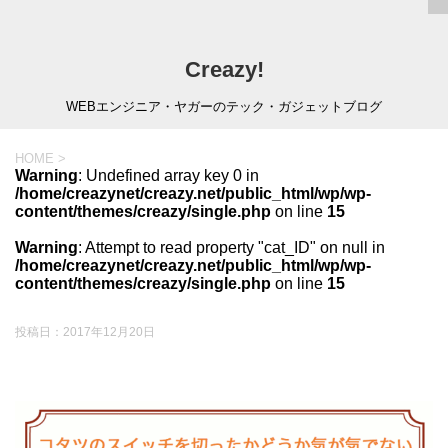
Creazy!
WEBエンジニア・ヤガーのテック・ガジェットブログ
HOME
>
Warning
: Undefined array key 0 in
/home/creazynet/creazy.net/public_html/wp/wp-
content/themes/creazy/single.php
on line
15
Warning
: Attempt to read property "cat_ID" on null in
/home/creazynet/creazy.net/public_html/wp/wp-
content/themes/creazy/single.php
on line
15
投稿日：
2017年12月20日