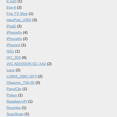
E-520
(1)
Eye-fi
(2)
Fire TV Stick
(1)
IdeaPad_U350
(3)
iPad2
(2)
iPhone5s
(4)
iPhone6s
(2)
iPhoneX
(1)
IS01
(1)
IXY_30S
(6)
JVC ADIXXION GC-XA2
(2)
Lens
(2)
LUMIX_DMC-GF3
(2)
Olasonic_TW-S5
(2)
PanoClip
(1)
Poken
(1)
RaspberryPi
(1)
Roomba
(1)
ScanSnap
(1)