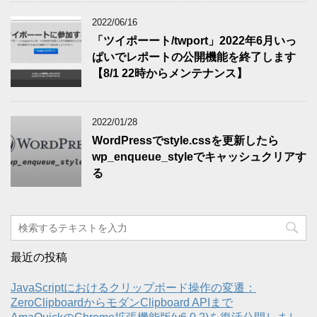
2022/06/16
「ツイポーート/twport」2022年6月いっ
ぱいでレポートの公開機能を終了します
【8/1 22時からメンテナンス】
2022/01/28
WordPressでstyle.cssを更新したら
wp_enqueue_styleでキャッシュクリアす
る
最近の投稿
JavaScriptにおけるクリップボード操作の変遷：
ZeroClipboardからモダンClipboard APIまで