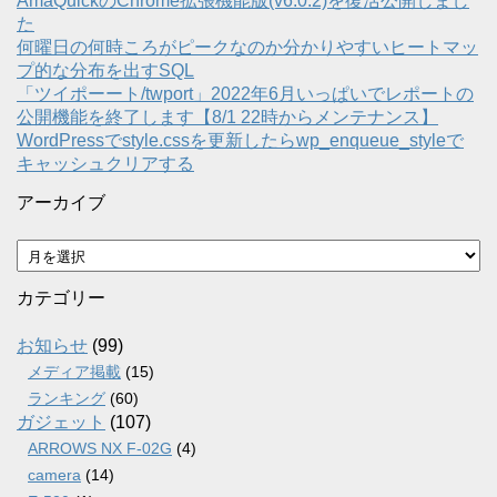
AmaQuickのChrome拡張機能版(v6.0.2)を復活公開しまし
た
何曜日の何時ころがピークなのか分かりやすいヒートマッ
プ的な分布を出すSQL
「ツイポーート/twport」2022年6月いっぱいでレポートの
公開機能を終了します【8/1 22時からメンテナンス】
WordPressでstyle.cssを更新したらwp_enqueue_styleで
キャッシュクリアする
アーカイブ
ア
ー
カ
カテゴリー
イ
ブ
お知らせ
(99)
メディア掲載
(15)
ランキング
(60)
ガジェット
(107)
ARROWS NX F-02G
(4)
camera
(14)