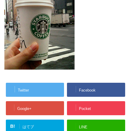
Twitter
Facebook
Google+
Pocket
B!
はてブ
LINE