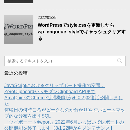
2022/01/28
WordPressでstyle.cssを更新したら
wp_enqueue_styleでキャッシュクリアす
る
最近の投稿
JavaScriptにおけるクリップボード操作の変遷：
ZeroClipboardからモダンClipboard APIまで
AmaQuickのChrome拡張機能版(v6.0.2)を復活公開しまし
た
何曜日の何時ころがピークなのか分かりやすいヒートマッ
プ的な分布を出すSQL
「ツイポーート/twport」2022年6月いっぱいでレポートの
公開機能を終了します【8/1 22時からメンテナンス】