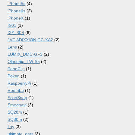
iPhone5s
(4)
iPhone6s
(2)
iPhoneX
(1)
IS01
(1)
IXY_30S
(6)
JVC ADIXXION GC-XA2
(2)
Lens
(2)
LUMIX_DMC-GF3
(2)
Olasonic_TW-S5
(2)
PanoClip
(1)
Poken
(1)
RaspberryPi
(1)
Roomba
(1)
ScanSnap
(1)
Smoonavi
(3)
SQ28m
(1)
SQ30m
(2)
Toy
(3)
ultimate_ears
(3)