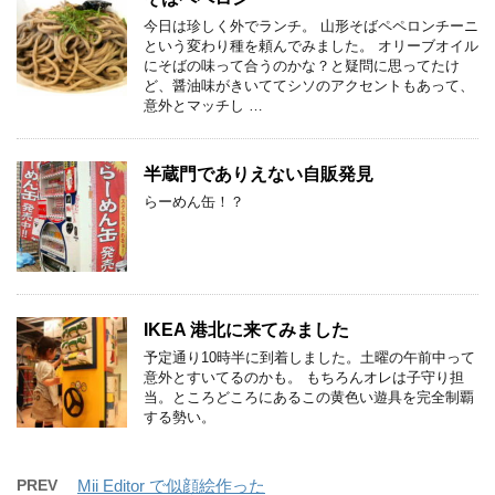
今日は珍しく外でランチ。 山形そばペペロンチーニ
という変わり種を頼んでみました。 オリーブオイル
にそばの味って合うのかな？と疑問に思ってたけ
ど、醤油味がきいててシソのアクセントもあって、
意外とマッチし …
半蔵門でありえない自販発見
らーめん缶！？
IKEA 港北に来てみました
予定通り10時半に到着しました。土曜の午前中って
意外とすいてるのかも。 もちろんオレは子守り担
当。ところどころにあるこの黄色い遊具を完全制覇
する勢い。
PREV
Mii Editor で似顔絵作った