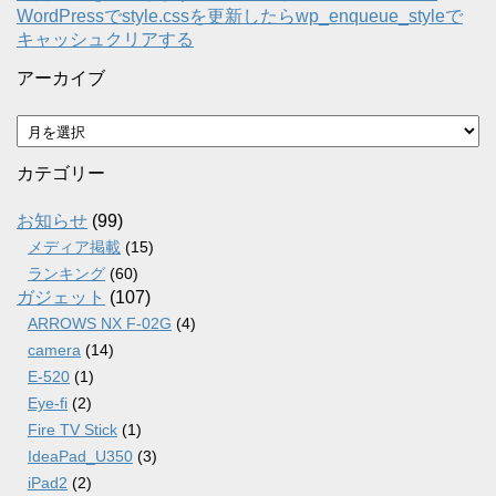
WordPressでstyle.cssを更新したらwp_enqueue_styleで
キャッシュクリアする
アーカイブ
ア
ー
カ
カテゴリー
イ
ブ
お知らせ
(99)
メディア掲載
(15)
ランキング
(60)
ガジェット
(107)
ARROWS NX F-02G
(4)
camera
(14)
E-520
(1)
Eye-fi
(2)
Fire TV Stick
(1)
IdeaPad_U350
(3)
iPad2
(2)