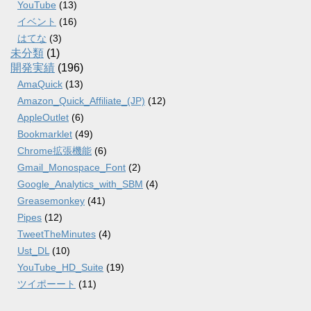
YouTube
(13)
イベント
(16)
はてな
(3)
未分類
(1)
開発実績
(196)
AmaQuick
(13)
Amazon_Quick_Affiliate_(JP)
(12)
AppleOutlet
(6)
Bookmarklet
(49)
Chrome拡張機能
(6)
Gmail_Monospace_Font
(2)
Google_Analytics_with_SBM
(4)
Greasemonkey
(41)
Pipes
(12)
TweetTheMinutes
(4)
Ust_DL
(10)
YouTube_HD_Suite
(19)
ツイポーート
(11)