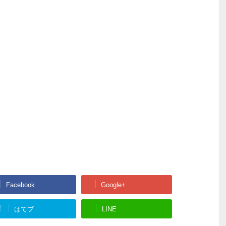
Facebook
Google+
!
はてブ
LINE