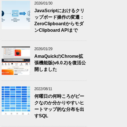
2026/01/30
JavaScriptにおけるクリ
ップボード操作の変遷：
ZeroClipboardからモダ
ンClipboard APIまで
2026/01/29
AmaQuickのChrome拡
張機能版(v6.0.2)を復活公
開しました
2022/08/11
何曜日の何時ころがピー
クなのか分かりやすいヒ
ートマップ的な分布を出
すSQL