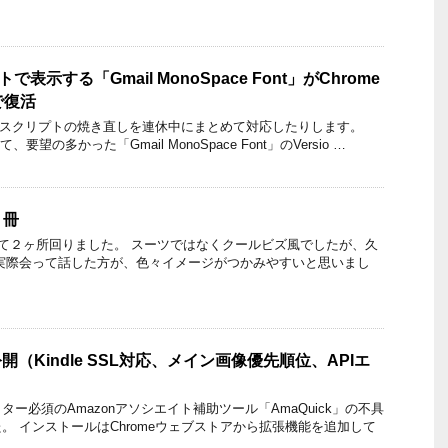
で表示する「Gmail MonoSpace Font」がChrome
tで復活
nkeyスクリプトの焼き直しを連休中にまとめて対応したりします。
続いて、要望の多かった「Gmail MonoSpace Font」のVersio …
２冊
して２ヶ所回りました。 スーツではなくクールビズ風でしたが、久
実際会って話した方が、色々イメージがつかみやすいと思いまし
0.1公開（Kindle SSL対応、メイン画像優先順位、APIエ
ー必須のAmazonアソシエイト補助ツール「AmaQuick」の不具
。 インストールはChromeウェブストアから拡張機能を追加して