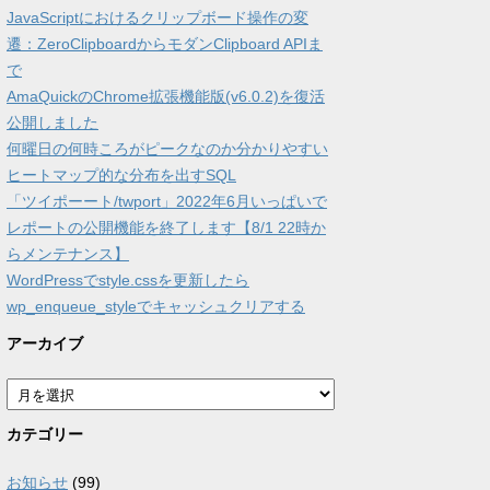
JavaScriptにおけるクリップボード操作の変
遷：ZeroClipboardからモダンClipboard APIま
で
AmaQuickのChrome拡張機能版(v6.0.2)を復活
公開しました
何曜日の何時ころがピークなのか分かりやすい
ヒートマップ的な分布を出すSQL
「ツイポーート/twport」2022年6月いっぱいで
レポートの公開機能を終了します【8/1 22時か
らメンテナンス】
WordPressでstyle.cssを更新したら
wp_enqueue_styleでキャッシュクリアする
アーカイブ
ア
ー
カ
カテゴリー
イ
ブ
お知らせ
(99)