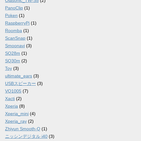
Olasonic_TW-S5
(2)
PanoClip
(1)
Poken
(1)
RaspberryPi
(1)
Roomba
(1)
ScanSnap
(1)
Smoonavi
(3)
SQ28m
(1)
SQ30m
(2)
Toy
(3)
ultimate_ears
(3)
USBスピーカー
(3)
VQ1005
(7)
Xacti
(2)
Xperia
(8)
Xperia_mini
(4)
Xperia_ray
(2)
Zhiyun Smooth-Q
(1)
ニッシンデジタル i40
(3)