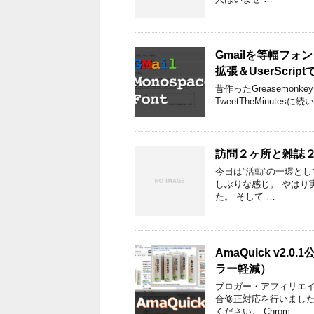
Gmailを等幅フォント
拡張＆UserScrip
昔作ったGreasemo
TweetTheMinutesに
訪問２ヶ所と雑誌
今日は”活動”の一環と
しぶりな感じ。 やはり
た。 そして …
AmaQuick v2.
ラー軽減）
ブロガー・アフィリエイタ
合修正対応を行いました
ください。 Chrom …