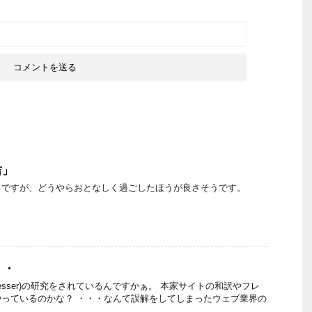
吉」
りですが、どうやらおとなしく過ごしたほうが良さそうです。
・・
Preprocesser)の研究をされているんですかぁ。 本家サイトの和訳やフレ
っているのかな？ ・・・なんて誤解をしてしまったウェブ業界の