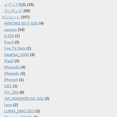
メディア掲載
(15)
ランキング
(60)
ガジェット
(107)
ARROWS NX F-02G
(4)
camera
(14)
E-520
(1)
Eye-fi
(2)
Fire TV Stick
(1)
IdeaPad_U350
(3)
iPad2
(2)
iPhone5s
(4)
iPhone6s
(2)
iPhoneX
(1)
IS01
(1)
IXY_30S
(6)
JVC ADIXXION GC-XA2
(2)
Lens
(2)
LUMIX_DMC-GF3
(2)