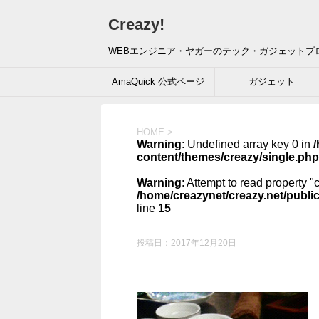
Creazy!
WEBエンジニア・ヤガーのテック・ガジェットブ
AmaQuick 公式ページ
ガジェット
HOME
>
Warning
: Undefined array key 0 in
/
content/themes/creazy/single.php
Warning
: Attempt to read property "
/home/creazynet/creazy.net/publi
line
15
投稿日：
2017年12月20日