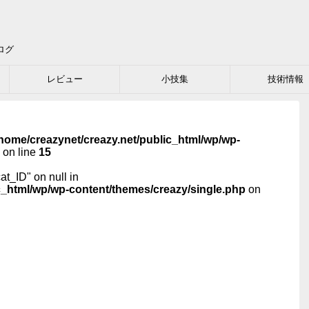
ログ
レビュー
小技集
技術情報
home/creazynet/creazy.net/public_html/wp/wp-
on line
15
cat_ID" on null in
c_html/wp/wp-content/themes/creazy/single.php
on