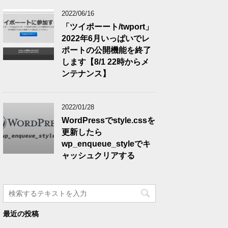
2022/06/16
「ツイポーート/twport」
2022年6月いっぱいでレ
ポートの公開機能を終了
します【8/1 22時からメ
ンテナンス】
2022/01/28
WordPressでstyle.cssを
更新したら
wp_enqueue_styleでキ
ャッシュクリアする
最近の投稿