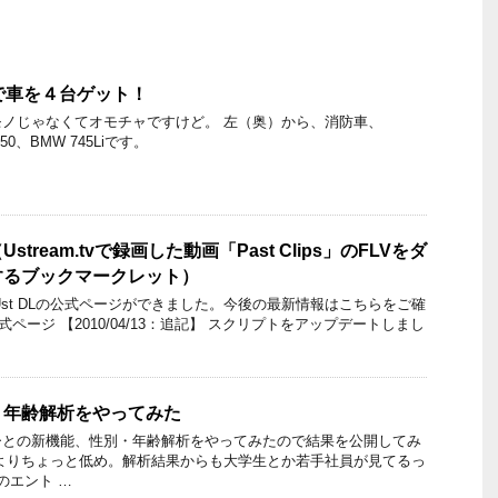
で車を４台ゲット！
ノじゃなくてオモチャですけど。 左（奥）から、消防車、
-350、BMW 745Liです。
tream.tvで録画した動画「Past Clips」のFLVをダ
するブックマークレット）
新】 Ust DLの公式ページができました。今後の最新情報はこちらをご確
 公式ページ 【2010/04/13：追記】 スクリプトをアップデートしまし
・年齢解析をやってみた
ひとの新機能、性別・年齢解析をやってみたので結果を公開してみ
よりちょっと低め。解析結果からも大学生とか若手社員が見てるっ
かのエント …