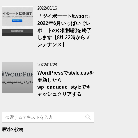
2022/06/16
「ツイポーート/twport」
2022年6月いっぱいでレ
ポートの公開機能を終了
します【8/1 22時からメ
ンテナンス】
2022/01/28
WordPressでstyle.cssを
更新したら
wp_enqueue_styleでキ
ャッシュクリアする
最近の投稿