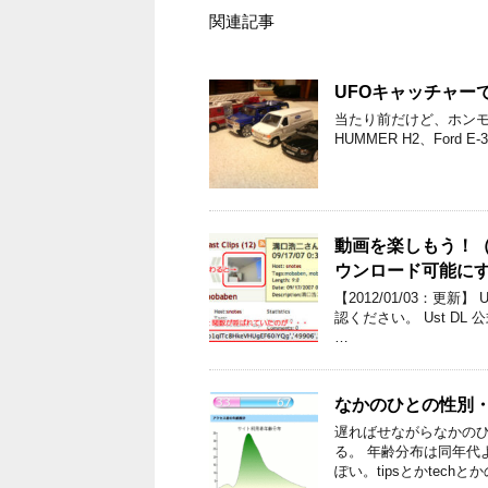
関連記事
UFOキャッチャー
当たり前だけど、ホンモ
HUMMER H2、Ford E
動画を楽しもう！（Us
ウンロード可能に
【2012/01/03：更
認ください。 Ust DL
…
なかのひとの性別
遅ればせながらなかの
る。 年齢分布は同年代
ぽい。tipsとかtechと