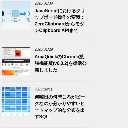
2026/01/30
JavaScriptにおけるクリ
ップボード操作の変遷：
ZeroClipboardからモダ
ンClipboard APIまで
2026/01/29
AmaQuickのChrome拡
張機能版(v6.0.2)を復活公
開しました
2022/08/11
何曜日の何時ころがピー
クなのか分かりやすいヒ
ートマップ的な分布を出
すSQL