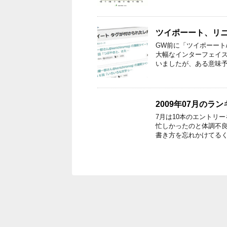
ツイポーート、リ
GW前に「ツイポーート/t
大幅なインターフェイ
いましたが、ある意味予
2009年07月のラ
7月は10本のエントリ
忙しかったのと体調不
書き方を忘れかけてるく