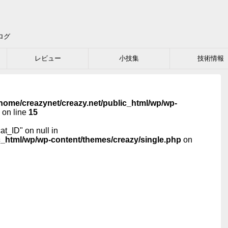
ログ
レビュー
小技集
技術情報
home/creazynet/creazy.net/public_html/wp/wp-
on line
15
cat_ID" on null in
c_html/wp/wp-content/themes/creazy/single.php
on