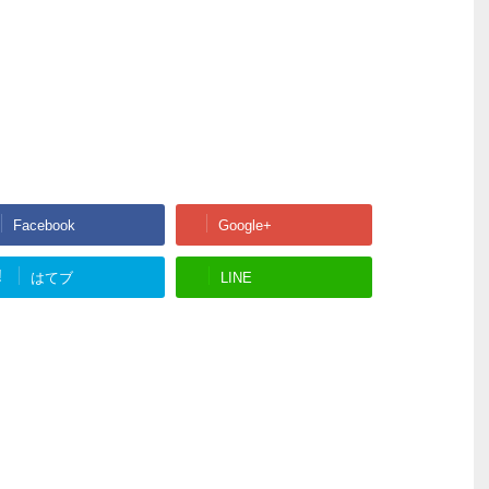
Facebook
Google+
!
はてブ
LINE