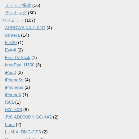
メディア掲載
(15)
ランキング
(60)
ガジェット
(107)
ARROWS NX F-02G
(4)
camera
(14)
E-520
(1)
Eye-fi
(2)
Fire TV Stick
(1)
IdeaPad_U350
(3)
iPad2
(2)
iPhone5s
(4)
iPhone6s
(2)
iPhoneX
(1)
IS01
(1)
IXY_30S
(6)
JVC ADIXXION GC-XA2
(2)
Lens
(2)
LUMIX_DMC-GF3
(2)