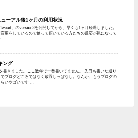
ニューアル後1ヶ月の利用状況
wport」のversion3を公開してから、早くも1ヶ月経過しました。
ス変更をしているので使って頂いている方たちの反応が気になって
 …
ンキング
ーを書きました。ここ数年で一番書いてません。 先日も書いた通り
良でブログどころではなく放置しっぱなし。なんか、もうブログの
らいやばいです …