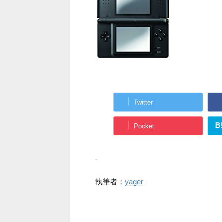
Twitter
B
Pocket
-
執筆者：
yager