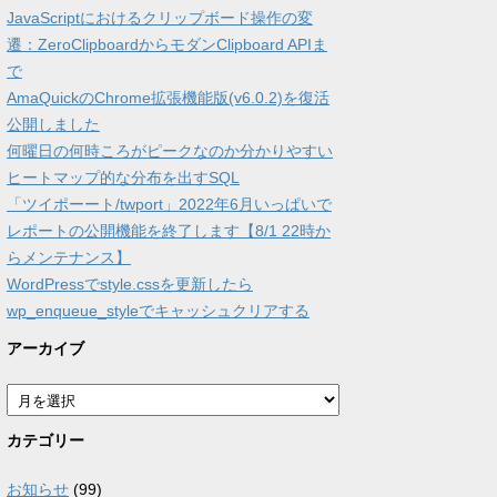
JavaScriptにおけるクリップボード操作の変
遷：ZeroClipboardからモダンClipboard APIま
で
AmaQuickのChrome拡張機能版(v6.0.2)を復活
公開しました
何曜日の何時ころがピークなのか分かりやすい
ヒートマップ的な分布を出すSQL
「ツイポーート/twport」2022年6月いっぱいで
レポートの公開機能を終了します【8/1 22時か
らメンテナンス】
WordPressでstyle.cssを更新したら
wp_enqueue_styleでキャッシュクリアする
アーカイブ
ア
ー
カ
カテゴリー
イ
ブ
お知らせ
(99)