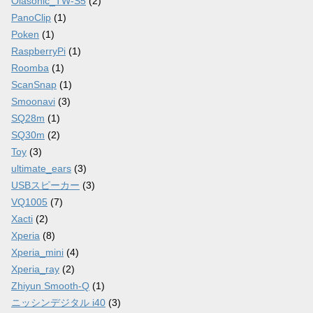
Olasonic_TW-S5
(2)
PanoClip
(1)
Poken
(1)
RaspberryPi
(1)
Roomba
(1)
ScanSnap
(1)
Smoonavi
(3)
SQ28m
(1)
SQ30m
(2)
Toy
(3)
ultimate_ears
(3)
USBスピーカー
(3)
VQ1005
(7)
Xacti
(2)
Xperia
(8)
Xperia_mini
(4)
Xperia_ray
(2)
Zhiyun Smooth-Q
(1)
ニッシンデジタル i40
(3)