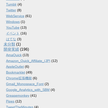
Tumblr
(4)
Twitter
(8)
WebService
(61)
Windows
(1)
YouTube
(13)
イベント
(16)
はてな
(3)
未分類
(1)
開発実績
(196)
AmaQuick
(13)
Amazon_Quick_Affiliate_(JP)
(12)
AppleOutlet
(6)
Bookmarklet
(49)
Chrome拡張機能
(6)
Gmail_Monospace_Font
(2)
Google_Analytics_with_SBM
(4)
Greasemonkey
(41)
Pipes
(12)
TweetTheMinutes
(4)