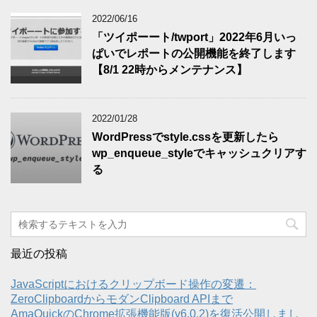
2022/06/16
「ツイポーート/twport」2022年6月いっ
ぱいでレポートの公開機能を終了します
【8/1 22時からメンテナンス】
2022/01/28
WordPressでstyle.cssを更新したら
wp_enqueue_styleでキャッシュクリアす
る
最近の投稿
JavaScriptにおけるクリップボード操作の変遷：
ZeroClipboardからモダンClipboard APIまで
AmaQuickのChrome拡張機能版(v6.0.2)を復活公開しまし