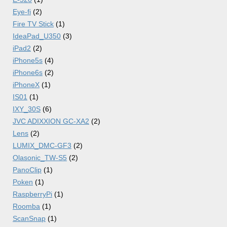
Eye-fi
(2)
Fire TV Stick
(1)
IdeaPad_U350
(3)
iPad2
(2)
iPhone5s
(4)
iPhone6s
(2)
iPhoneX
(1)
IS01
(1)
IXY_30S
(6)
JVC ADIXXION GC-XA2
(2)
Lens
(2)
LUMIX_DMC-GF3
(2)
Olasonic_TW-S5
(2)
PanoClip
(1)
Poken
(1)
RaspberryPi
(1)
Roomba
(1)
ScanSnap
(1)