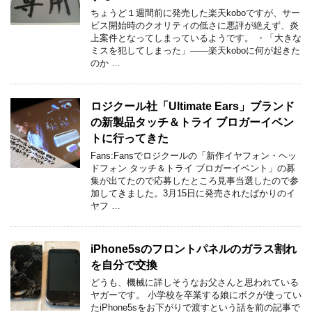
ちょうど１週間前に発売した楽天koboですが、サー
ビス開始時のクオリティの低さに悪評が絶えず、炎
上案件となってしまっているようです。 ・「大きな
ミスを犯してしまった」――楽天koboに何が起きた
のか …
ロジクール社「Ultimate Ears」ブランド
の新製品タッチ＆トライ ブロガーイベン
トに行ってきた
Fans:Fansでロジクールの「新作イヤフォン・ヘッ
ドフォン タッチ＆トライ ブロガーイベント」の募
集が出てたので応募したところ見事当選したので参
加してきました。3月15日に発売されたばかりのイ
ヤフ …
iPhone5sのフロントパネルのガラス割れ
を自分で交換
どうも、機械に詳しそうなお父さんと思われている
ヤガーです。 小学校を卒業する娘にボクが使ってい
たiPhone5sをお下がりで渡すという話を前の記事で