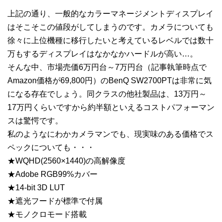
上記の通り、一般的なカラーマネージメントディスプレイ
はそこそこの値段がしてしまうのです。カメラについても
徐々に上位機種に移行したいと考えているレベルでは数十
万もするディスプレイはなかなかハードルが高い…。
そんな中、市場売価6万円台～7万円台（記事執筆時点で
Amazon価格が69,800円）のBenQ SW2700PTは非常に気
になる存在でしょう。同クラスの他社製品は、13万円～
17万円くらいですから約半額といえるコストパフォーマン
スは驚愕です。
私のようなにわかカメラマンでも、現実味のある価格でス
ペックについても・・・
★WQHD(2560×1440)の高解像度
★Adobe RGB99%カバー
★14-bit 3D LUT
★遮光フードが標準で付属
★モノクロモード搭載