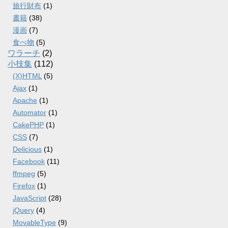
旅行財布
(1)
書籍
(38)
漫画
(7)
食べ物
(5)
ワラーチ
(2)
小技集
(112)
(X)HTML
(5)
Ajax
(1)
Apache
(1)
Automator
(1)
CakePHP
(1)
CSS
(7)
Delicious
(1)
Facebook
(11)
ffmpeg
(5)
Firefox
(1)
JavaScript
(28)
jQuery
(4)
MovableType
(9)