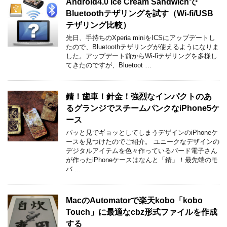
Android4.0 Ice Cream Sandwichで
Bluetoothテザリングを試す（Wi-fi/USB
テザリング比較）
先日、手持ちのXperia miniをICSにアップデートし
たので、Bluetoothテザリングが使えるようになりま
した。アップデート前からWi-fiテザリングを多様し
てきたのですが、Bluetoot …
錆！歯車！針金！強烈なインパクトのあ
るグランジでスチームパンクなiPhone5ケ
ース
パッと見でギョッとしてしまうデザインのiPhoneケ
ースを見つけたのでご紹介。 ユニークなデザインの
デジタルアイテムを色々作っているバード電子さん
が作ったiPhoneケースはなんと「錆」！最先端のモ
バ …
MacのAutomatorで楽天kobo「kobo
Touch」に最適なcbz形式ファイルを作成
する