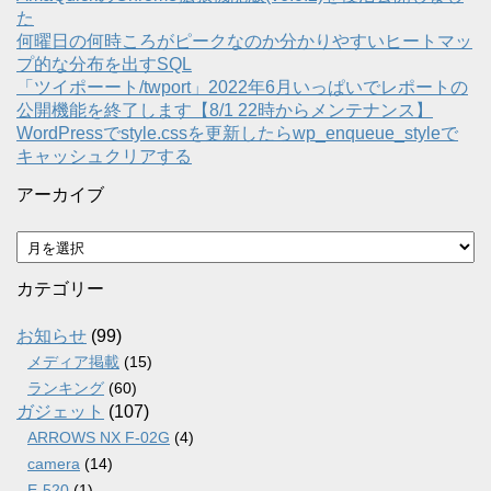
た
何曜日の何時ころがピークなのか分かりやすいヒートマッ
プ的な分布を出すSQL
「ツイポーート/twport」2022年6月いっぱいでレポートの
公開機能を終了します【8/1 22時からメンテナンス】
WordPressでstyle.cssを更新したらwp_enqueue_styleで
キャッシュクリアする
アーカイブ
ア
ー
カ
カテゴリー
イ
ブ
お知らせ
(99)
メディア掲載
(15)
ランキング
(60)
ガジェット
(107)
ARROWS NX F-02G
(4)
camera
(14)
E-520
(1)