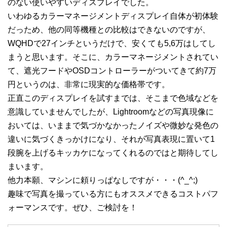
のない使いやすいディスプレイでした。
いわゆるカラーマネージメントディスプレイ自体が初体験
だっため、他の同等機種との比較はできないのですが、
WQHDで27インチというだけで、安くても5,6万はしてし
まうと思います。そこに、カラーマネージメントされてい
て、遮光フードやOSDコントローラーがついてきて約7万
円というのは、非常に現実的な価格帯です。
正直このディスプレイを試すまでは、そこまで色域などを
意識していませんでしたが、Lightroomなどの写真現像に
おいては、いままで気づかなかったノイズや微妙な発色の
違いに気づくきっかけになり、それが写真表現に置いて1
段腕を上げるキッカケになってくれるのではと期待してし
まいます。
他力本願、マシンに頼りっぱなしですが・・・(^_^;)
趣味で写真を撮っている方にもオススメできるコストパフ
ォーマンスです。ぜひ、ご検討を！