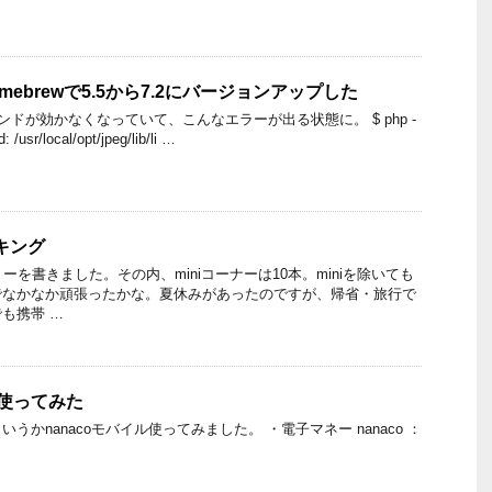
omebrewで5.5から7.2にバージョンアップした
ンドが効かなくなっていて、こんなエラーが出る状態に。 $ php -
: /usr/local/opt/jpeg/lib/li …
ンキング
ーを書きました。その内、miniコーナーは10本。miniを除いても
でなかなか頑張ったかな。夏休みがあったのですが、帰省・旅行で
も携帯 …
を使ってみた
うかnanacoモバイル使ってみました。 ・電子マネー nanaco ：