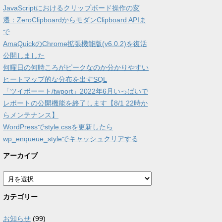
JavaScriptにおけるクリップボード操作の変
遷：ZeroClipboardからモダンClipboard APIま
で
AmaQuickのChrome拡張機能版(v6.0.2)を復活
公開しました
何曜日の何時ころがピークなのか分かりやすい
ヒートマップ的な分布を出すSQL
「ツイポーート/twport」2022年6月いっぱいで
レポートの公開機能を終了します【8/1 22時か
らメンテナンス】
WordPressでstyle.cssを更新したら
wp_enqueue_styleでキャッシュクリアする
アーカイブ
ア
ー
カ
カテゴリー
イ
ブ
お知らせ
(99)