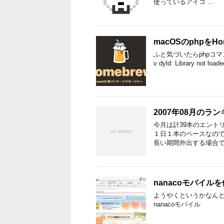
使っているアイコ …
macOSのphpをH
ふと気づいたらphpコマ
v dyld: Library not loaded
2007年08月のラ
今月は計39本のエントリ
１日１本のペースなの
長い期間外出する場合で
nanacoモバイル
ようやくというかなんとい
nanacoモバイル