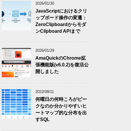
2026/01/30
JavaScriptにおけるクリ
ップボード操作の変遷：
ZeroClipboardからモダ
ンClipboard APIまで
2026/01/29
AmaQuickのChrome拡
張機能版(v6.0.2)を復活公
開しました
2022/08/11
何曜日の何時ころがピー
クなのか分かりやすいヒ
ートマップ的な分布を出
すSQL