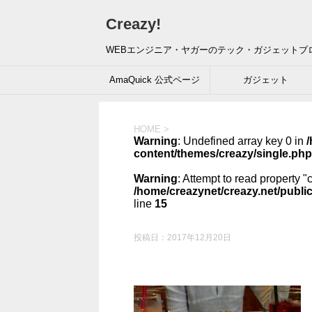
Creazy!
WEBエンジニア・ヤガーのテック・ガジェットブ
AmaQuick 公式ページ
ガジェット
HOME
>
Warning
: Undefined array key 0 in
/
content/themes/creazy/single.php
Warning
: Attempt to read property "
/home/creazynet/creazy.net/publi
line
15
投稿日：
2017年12月20日