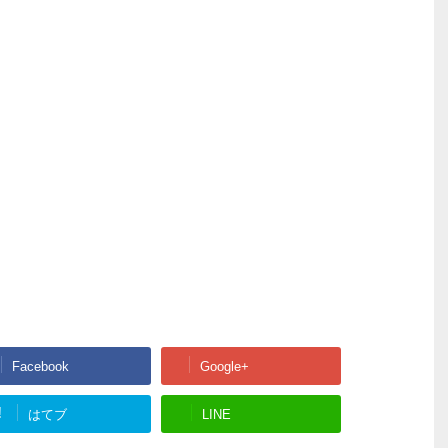
Facebook
Google+
!
はてブ
LINE