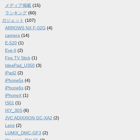
メディア掲載
(15)
ランキング
(60)
ガジェット
(107)
ARROWS NX F-02G
(4)
camera
(14)
E-520
(1)
Eye-fi
(2)
Fire TV Stick
(1)
IdeaPad_U350
(3)
iPad2
(2)
iPhone5s
(4)
iPhone6s
(2)
iPhoneX
(1)
IS01
(1)
IXY_30S
(6)
JVC ADIXXION GC-XA2
(2)
Lens
(2)
LUMIX_DMC-GF3
(2)