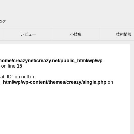
ログ
レビュー
小技集
技術情報
home/creazynet/creazy.net/public_html/wp/wp-
on line
15
cat_ID" on null in
c_html/wp/wp-content/themes/creazy/single.php
on