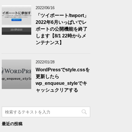
2022/06/16
「ツイポーート/twport」
2022年6月いっぱいでレ
ポートの公開機能を終了
します【8/1 22時からメ
ンテナンス】
2022/01/28
WordPressでstyle.cssを
更新したら
wp_enqueue_styleでキ
ャッシュクリアする
最近の投稿