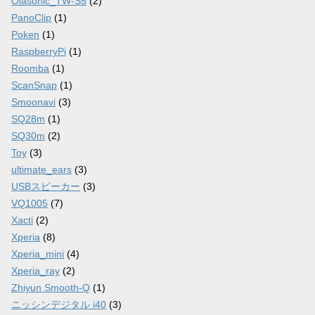
Olasonic_TW-S5
(2)
PanoClip
(1)
Poken
(1)
RaspberryPi
(1)
Roomba
(1)
ScanSnap
(1)
Smoonavi
(3)
SQ28m
(1)
SQ30m
(2)
Toy
(3)
ultimate_ears
(3)
USBスピーカー
(3)
VQ1005
(7)
Xacti
(2)
Xperia
(8)
Xperia_mini
(4)
Xperia_ray
(2)
Zhiyun Smooth-Q
(1)
ニッシンデジタル i40
(3)