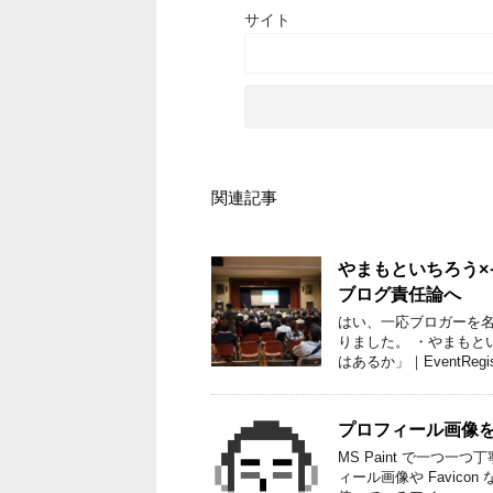
サイト
関連記事
やまもといちろう×
ブログ責任論へ
はい、一応ブロガーを
りました。 ・やまもと
はあるか」｜EventRegi
プロフィール画像
MS Paint で一つ
ィール画像や Favic