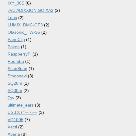
IXY_30S
(6)
JVC ADIXXION GC-XA2
(2)
Lens
(2)
LUMIX_DMC-GF3
(2)
Olasonic_TW-S5
(2)
PanoClip
(1)
Poken
(1)
RaspberryPi
(1)
Roomba
(1)
ScanSnap
(1)
Smoonavi
(3)
SQ28m
(1)
SQ30m
(2)
Toy
(3)
ultimate_ears
(3)
USBスピーカー
(3)
VQ1005
(7)
Xacti
(2)
Xperia
(8)