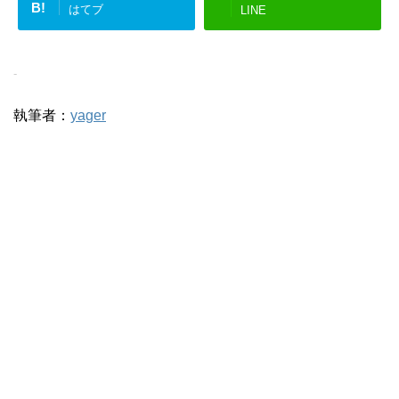
B!
はてブ
LINE
-
執筆者：
yager