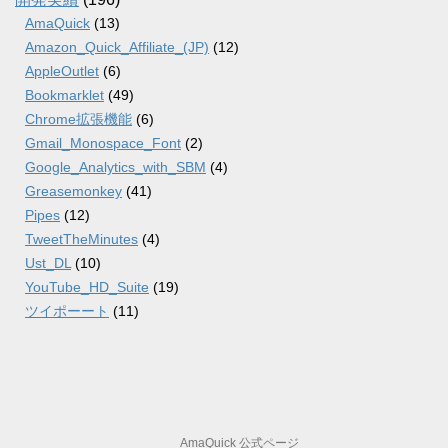
AmaQuick
(13)
Amazon_Quick_Affiliate_(JP)
(12)
AppleOutlet
(6)
Bookmarklet
(49)
Chrome拡張機能
(6)
Gmail_Monospace_Font
(2)
Google_Analytics_with_SBM
(4)
Greasemonkey
(41)
Pipes
(12)
TweetTheMinutes
(4)
Ust_DL
(10)
YouTube_HD_Suite
(19)
ツイポーート
(11)
AmaQuick 公式ページ