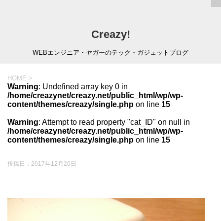
Creazy!
WEBエンジニア・ヤガーのテック・ガジェットブログ
HOME
>
Warning
: Undefined array key 0 in
/home/creazynet/creazy.net/public_html/wp/wp-
content/themes/creazy/single.php
on line
15
Warning
: Attempt to read property "cat_ID" on null in
/home/creazynet/creazy.net/public_html/wp/wp-
content/themes/creazy/single.php
on line
15
投稿日：
2017年12月20日