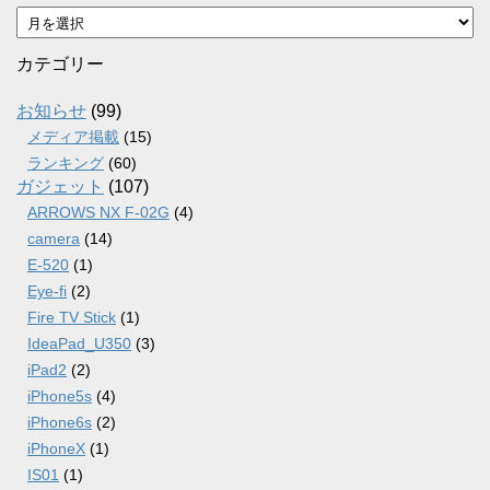
ア
ー
カ
カテゴリー
イ
ブ
お知らせ
(99)
メディア掲載
(15)
ランキング
(60)
ガジェット
(107)
ARROWS NX F-02G
(4)
camera
(14)
E-520
(1)
Eye-fi
(2)
Fire TV Stick
(1)
IdeaPad_U350
(3)
iPad2
(2)
iPhone5s
(4)
iPhone6s
(2)
iPhoneX
(1)
IS01
(1)