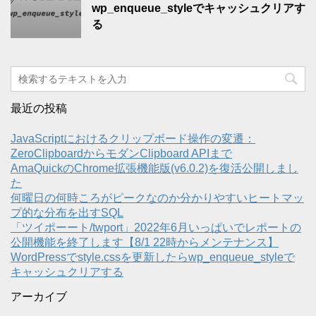
wp_enqueue_styleでキャッシュクリアす
る
最近の投稿
JavaScriptにおけるクリップボード操作の変遷：
ZeroClipboardからモダンClipboard APIまで
AmaQuickのChrome拡張機能版(v6.0.2)を復活公開しまし
た
何曜日の何時ころがピークなのか分かりやすいヒートマッ
プ的な分布を出すSQL
「ツイポーート/twport」2022年6月いっぱいでレポートの
公開機能を終了します【8/1 22時からメンテナンス】
WordPressでstyle.cssを更新したらwp_enqueue_styleで
キャッシュクリアする
アーカイブ