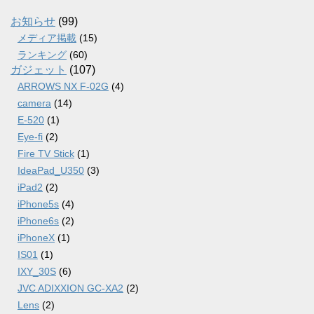
イ
ブ
お知らせ
(99)
メディア掲載
(15)
ランキング
(60)
ガジェット
(107)
ARROWS NX F-02G
(4)
camera
(14)
E-520
(1)
Eye-fi
(2)
Fire TV Stick
(1)
IdeaPad_U350
(3)
iPad2
(2)
iPhone5s
(4)
iPhone6s
(2)
iPhoneX
(1)
IS01
(1)
IXY_30S
(6)
JVC ADIXXION GC-XA2
(2)
Lens
(2)