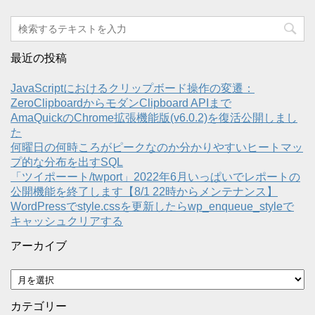
最近の投稿
JavaScriptにおけるクリップボード操作の変遷：
ZeroClipboardからモダンClipboard APIまで
AmaQuickのChrome拡張機能版(v6.0.2)を復活公開しまし
た
何曜日の何時ころがピークなのか分かりやすいヒートマッ
プ的な分布を出すSQL
「ツイポーート/twport」2022年6月いっぱいでレポートの
公開機能を終了します【8/1 22時からメンテナンス】
WordPressでstyle.cssを更新したらwp_enqueue_styleで
キャッシュクリアする
アーカイブ
ア
ー
カ
カテゴリー