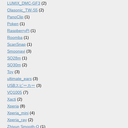
LUMIX_DMC-GF3
(2)
Olasonic_TW-S5
(2)
PanoClip
(1)
Poken
(1)
RaspberryPi
(1)
Roomba
(1)
ScanSnap
(1)
Smoonavi
(3)
SQ28m
(1)
SQ30m
(2)
Toy
(3)
ultimate_ears
(3)
USBスピーカー
(3)
VQ1005
(7)
Xacti
(2)
Xperia
(8)
Xperia_mini
(4)
Xperia_ray
(2)
Zhiyun Smooth-Q
(1)