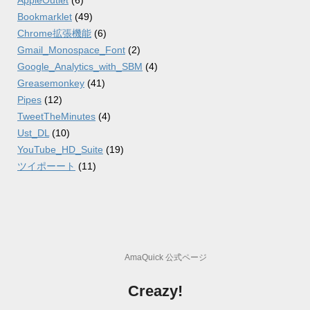
AppleOutlet
(6)
Bookmarklet
(49)
Chrome拡張機能
(6)
Gmail_Monospace_Font
(2)
Google_Analytics_with_SBM
(4)
Greasemonkey
(41)
Pipes
(12)
TweetTheMinutes
(4)
Ust_DL
(10)
YouTube_HD_Suite
(19)
ツイポーート
(11)
AmaQuick 公式ページ
Creazy!