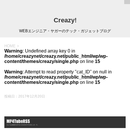
Creazy!
WEBエンジニア・ヤガーのテック・ガジェットブログ
HOME
>
Warning
: Undefined array key 0 in
/home/creazynet/creazy.net/public_html/wp/wp-
content/themes/creazy/single.php
on line
15
Warning
: Attempt to read property "cat_ID" on null in
/home/creazynet/creazy.net/public_html/wp/wp-
content/themes/creazy/single.php
on line
15
投稿日：
2017年12月20日