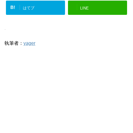
B!
はてブ
LINE
-
執筆者：
yager