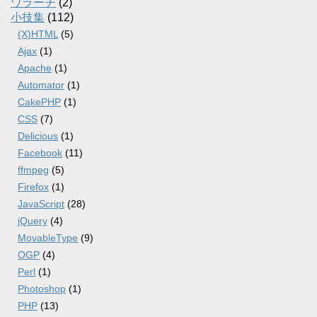
ワラーチ
(2)
小技集
(112)
(X)HTML
(5)
Ajax
(1)
Apache
(1)
Automator
(1)
CakePHP
(1)
CSS
(7)
Delicious
(1)
Facebook
(11)
ffmpeg
(5)
Firefox
(1)
JavaScript
(28)
jQuery
(4)
MovableType
(9)
OGP
(4)
Perl
(1)
Photoshop
(1)
PHP
(13)