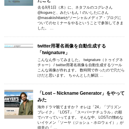
たこと
去る9月1日（木）に、ネタフルのコグレさん
@kogureと、みたいもん！のいしたにさん
@masakiishitaniがソーシャルメディア・ブログに
ついてのセミナーをやるということで参加してきま
した。 …
twitter用署名画像を自動生成する
「twignature」
こんなん作ってみました。 twignature（トゥイグネ
チャー） / twitter用署名画像を自動生成するツール
こんな画像が作れます。 数時間で作ったので穴だら
けだと思います。 ちゃんとした解説 …
「Lost – Nickname Generator」をやって
みた
海外ドラマ観てますか？ オレは「24」「プリズン
ブレイク」「LOST」「スーパーナチュラル」の順
でハマっていってます。 そんな中、LOSTの憎めな
いイケメン「ソーヤ（ジョシュ・ホロウェイ）」が
得意の「 …