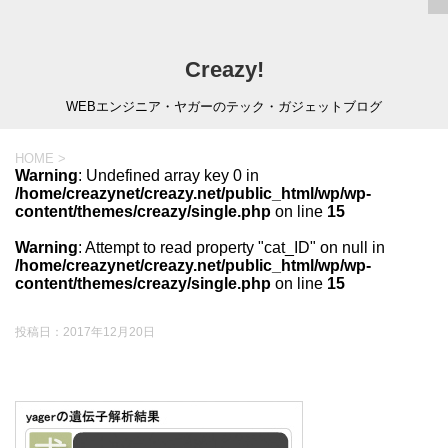
Creazy!
WEBエンジニア・ヤガーのテック・ガジェットブログ
HOME
>
Warning
: Undefined array key 0 in
/home/creazynet/creazy.net/public_html/wp/wp-
content/themes/creazy/single.php
on line
15
Warning
: Attempt to read property "cat_ID" on null in
/home/creazynet/creazy.net/public_html/wp/wp-
content/themes/creazy/single.php
on line
15
投稿日：
2017年12月20日