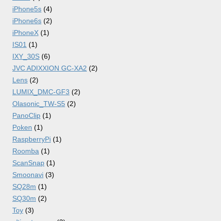
iPhone5s
(4)
iPhone6s
(2)
iPhoneX
(1)
IS01
(1)
IXY_30S
(6)
JVC ADIXXION GC-XA2
(2)
Lens
(2)
LUMIX_DMC-GF3
(2)
Olasonic_TW-S5
(2)
PanoClip
(1)
Poken
(1)
RaspberryPi
(1)
Roomba
(1)
ScanSnap
(1)
Smoonavi
(3)
SQ28m
(1)
SQ30m
(2)
Toy
(3)