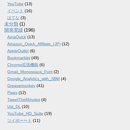
YouTube
(13)
イベント
(16)
はてな
(3)
未分類
(1)
開発実績
(196)
AmaQuick
(13)
Amazon_Quick_Affiliate_(JP)
(12)
AppleOutlet
(6)
Bookmarklet
(49)
Chrome拡張機能
(6)
Gmail_Monospace_Font
(2)
Google_Analytics_with_SBM
(4)
Greasemonkey
(41)
Pipes
(12)
TweetTheMinutes
(4)
Ust_DL
(10)
YouTube_HD_Suite
(19)
ツイポーート
(11)