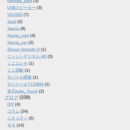
ultimate_ears
(3)
USBスピーカー
(3)
VQ1005
(7)
Xacti
(2)
Xperia
(8)
Xperia_mini
(4)
Xperia_ray
(2)
Zhiyun Smooth-Q
(1)
ニッシンデジタル i40
(3)
ミニエレキ
(1)
ミニ四駆
(1)
モバイル関連
(1)
ロジクールT120BW
(1)
楽天kobo_Touch
(2)
ブログ
(339)
DIY
(4)
コラム
(24)
ニキョティ
(5)
ネタ
(14)