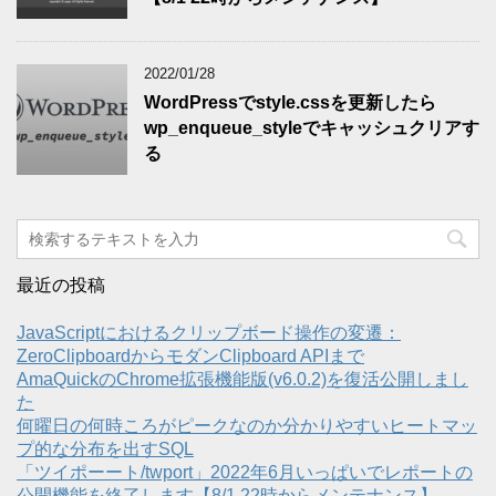
2022/01/28
WordPressでstyle.cssを更新したら
wp_enqueue_styleでキャッシュクリアす
る
最近の投稿
JavaScriptにおけるクリップボード操作の変遷：
ZeroClipboardからモダンClipboard APIまで
AmaQuickのChrome拡張機能版(v6.0.2)を復活公開しまし
た
何曜日の何時ころがピークなのか分かりやすいヒートマッ
プ的な分布を出すSQL
「ツイポーート/twport」2022年6月いっぱいでレポートの
公開機能を終了します【8/1 22時からメンテナンス】