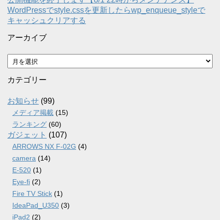
WordPressでstyle.cssを更新したらwp_enqueue_styleで
キャッシュクリアする
アーカイブ
ア
ー
カ
カテゴリー
イ
ブ
お知らせ
(99)
メディア掲載
(15)
ランキング
(60)
ガジェット
(107)
ARROWS NX F-02G
(4)
camera
(14)
E-520
(1)
Eye-fi
(2)
Fire TV Stick
(1)
IdeaPad_U350
(3)
iPad2
(2)