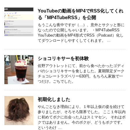
YouTubeの動画をMP4でRSS化してくれ
る「MP4TubeRSS」を公開
もうこんな夜中ですが（…）、意外とサクッと形に
なったので公開しちゃいます。 ・MP4TubeRSS
YouTubeの動画をMP4形式でRSS（Podcast）化し
てダウンロードしやすくしてくれます。 …
ショコリキサーを初体験
佐野アウトレットにて、前から食べたかったゴディ
バのショコリキサーを食しました。夏期限定ダーク
チョコレートラズベリー630円。もちろん家族で一
つだけ。ごちでした。
初期化しました
やんごとなき理由により、１年以上仮の姿を続けて
参りましたが、そろそろ限界でした。 ここ１年以内
に初めてボクに出会った人はスミマセン。 それはボ
クではありません。今のボクが、どうもボクです。
というわけ …