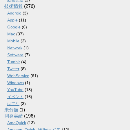
動画配信
(2)
技術情報
(276)
Android
(3)
Apple
(11)
Google
(6)
Mac
(37)
Mobile
(2)
Network
(1)
Software
(7)
Tumblr
(4)
Twitter
(8)
WebService
(61)
Windows
(1)
YouTube
(13)
イベント
(16)
はてな
(3)
未分類
(1)
開発実績
(196)
AmaQuick
(13)
Amazon_Quick_Affiliate_(JP)
(12)