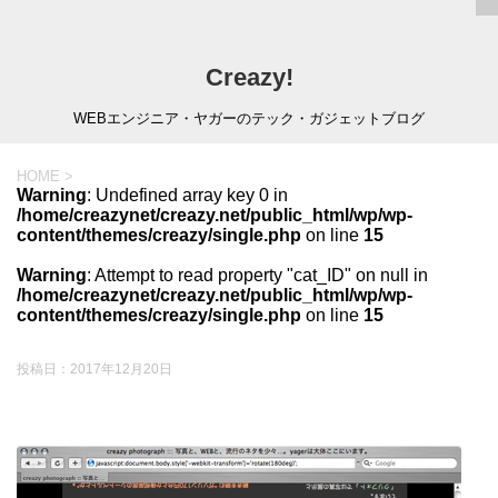
Creazy!
WEBエンジニア・ヤガーのテック・ガジェットブログ
HOME
>
Warning
: Undefined array key 0 in
/home/creazynet/creazy.net/public_html/wp/wp-
content/themes/creazy/single.php
on line
15
Warning
: Attempt to read property "cat_ID" on null in
/home/creazynet/creazy.net/public_html/wp/wp-
content/themes/creazy/single.php
on line
15
投稿日：
2017年12月20日