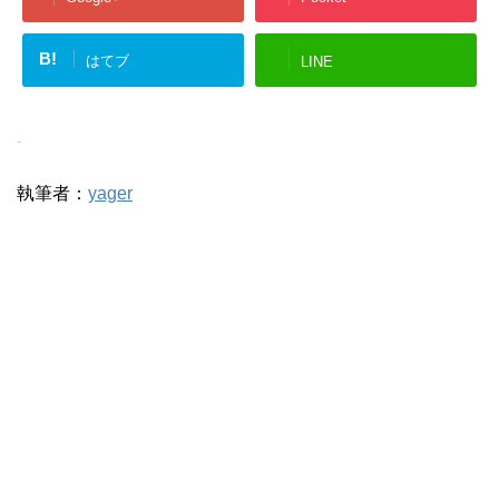
B!
はてブ
LINE
-
執筆者：
yager