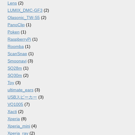
Lens
(2)
LUMIX_DMC-GF3
(2)
Olasonic_TW-S5
(2)
PanoClip
(1)
Poken
(1)
RaspberryPi
(1)
Roomba
(1)
ScanSnap
(1)
Smoonavi
(3)
SQ28m
(1)
SQ30m
(2)
Toy
(3)
ultimate_ears
(3)
USBスピーカー
(3)
VQ1005
(7)
Xacti
(2)
Xperia
(8)
Xperia_mini
(4)
Xperia_ray
(2)