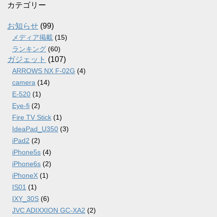
カ
カテゴリー
イ
ブ
お知らせ
(99)
メディア掲載
(15)
ランキング
(60)
ガジェット
(107)
ARROWS NX F-02G
(4)
camera
(14)
E-520
(1)
Eye-fi
(2)
Fire TV Stick
(1)
IdeaPad_U350
(3)
iPad2
(2)
iPhone5s
(4)
iPhone6s
(2)
iPhoneX
(1)
IS01
(1)
IXY_30S
(6)
JVC ADIXXION GC-XA2
(2)