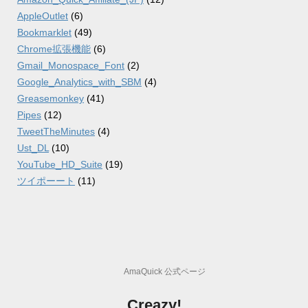
AppleOutlet
(6)
Bookmarklet
(49)
Chrome拡張機能
(6)
Gmail_Monospace_Font
(2)
Google_Analytics_with_SBM
(4)
Greasemonkey
(41)
Pipes
(12)
TweetTheMinutes
(4)
Ust_DL
(10)
YouTube_HD_Suite
(19)
ツイポーート
(11)
AmaQuick 公式ページ
Creazy!