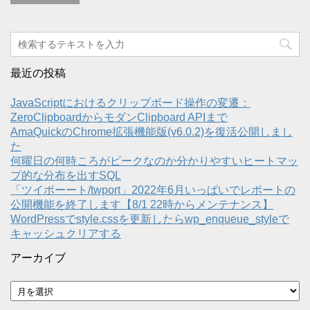
最近の投稿
JavaScriptにおけるクリップボード操作の変遷：
ZeroClipboardからモダンClipboard APIまで
AmaQuickのChrome拡張機能版(v6.0.2)を復活公開しまし
た
何曜日の何時ころがピークなのか分かりやすいヒートマッ
プ的な分布を出すSQL
「ツイポーート/twport」2022年6月いっぱいでレポートの
公開機能を終了します【8/1 22時からメンテナンス】
WordPressでstyle.cssを更新したらwp_enqueue_styleで
キャッシュクリアする
アーカイブ
ア
ー