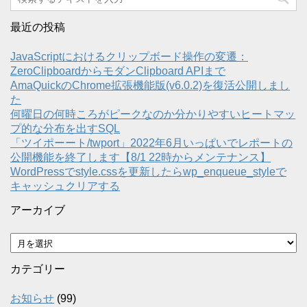
最近の投稿
JavaScriptにおけるクリップボード操作の変遷：
ZeroClipboardからモダンClipboard APIまで
AmaQuickのChrome拡張機能版(v6.0.2)を復活公開しまし
た
何曜日の何時ころがピークなのか分かりやすいヒートマッ
プ的な分布を出すSQL
「ツイポーート/twport」2022年6月いっぱいでレポートの
公開機能を終了します【8/1 22時からメンテナンス】
WordPressでstyle.cssを更新したらwp_enqueue_styleで
キャッシュクリアする
アーカイブ
ア
ー
カ
カテゴリー
イ
ブ
お知らせ
(99)