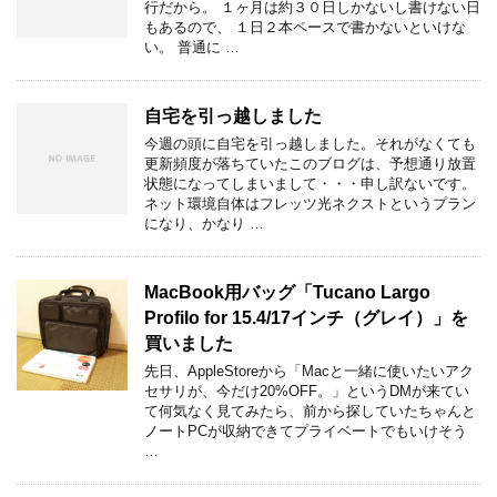
行だから。 １ヶ月は約３０日しかないし書けない日
もあるので、 １日２本ペースで書かないといけな
い。 普通に …
自宅を引っ越しました
今週の頭に自宅を引っ越しました。それがなくても
更新頻度が落ちていたこのブログは、予想通り放置
状態になってしまいまして・・・申し訳ないです。
ネット環境自体はフレッツ光ネクストというプラン
になり、かなり …
MacBook用バッグ「Tucano Largo
Profilo for 15.4/17インチ（グレイ）」を
買いました
先日、AppleStoreから「Macと一緒に使いたいアク
セサリが、今だけ20%OFF。」というDMが来てい
て何気なく見てみたら、前から探していたちゃんと
ノートPCが収納できてプライベートでもいけそう
…