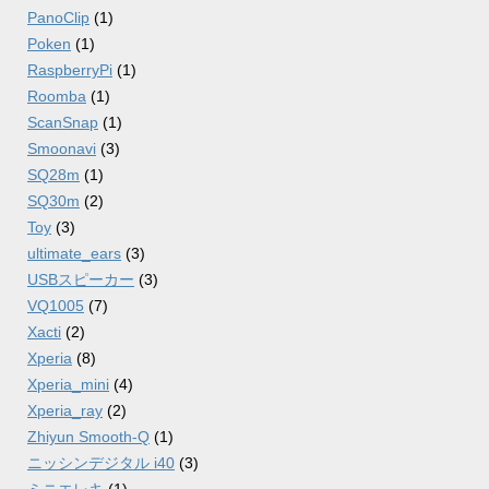
PanoClip
(1)
Poken
(1)
RaspberryPi
(1)
Roomba
(1)
ScanSnap
(1)
Smoonavi
(3)
SQ28m
(1)
SQ30m
(2)
Toy
(3)
ultimate_ears
(3)
USBスピーカー
(3)
VQ1005
(7)
Xacti
(2)
Xperia
(8)
Xperia_mini
(4)
Xperia_ray
(2)
Zhiyun Smooth-Q
(1)
ニッシンデジタル i40
(3)