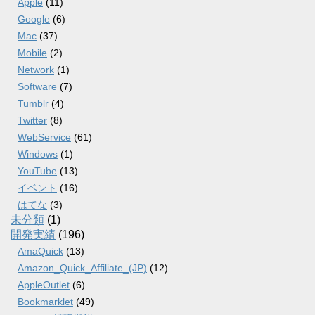
Apple
(11)
Google
(6)
Mac
(37)
Mobile
(2)
Network
(1)
Software
(7)
Tumblr
(4)
Twitter
(8)
WebService
(61)
Windows
(1)
YouTube
(13)
イベント
(16)
はてな
(3)
未分類
(1)
開発実績
(196)
AmaQuick
(13)
Amazon_Quick_Affiliate_(JP)
(12)
AppleOutlet
(6)
Bookmarklet
(49)