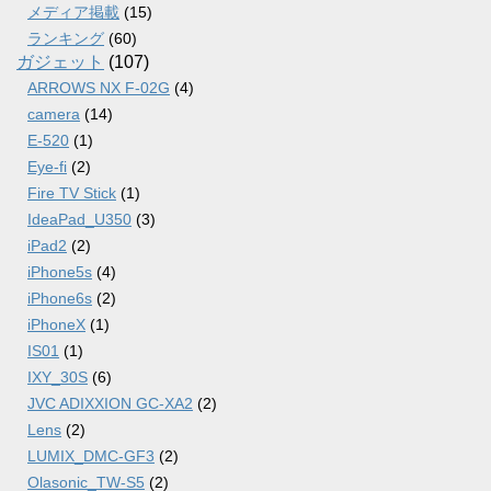
メディア掲載
(15)
ランキング
(60)
ガジェット
(107)
ARROWS NX F-02G
(4)
camera
(14)
E-520
(1)
Eye-fi
(2)
Fire TV Stick
(1)
IdeaPad_U350
(3)
iPad2
(2)
iPhone5s
(4)
iPhone6s
(2)
iPhoneX
(1)
IS01
(1)
IXY_30S
(6)
JVC ADIXXION GC-XA2
(2)
Lens
(2)
LUMIX_DMC-GF3
(2)
Olasonic_TW-S5
(2)