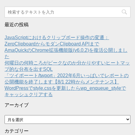
最近の投稿
JavaScriptにおけるクリップボード操作の変遷：
ZeroClipboardからモダンClipboard APIまで
AmaQuickのChrome拡張機能版(v6.0.2)を復活公開しまし
た
何曜日の何時ころがピークなのか分かりやすいヒートマッ
プ的な分布を出すSQL
「ツイポーート/twport」2022年6月いっぱいでレポートの
公開機能を終了します【8/1 22時からメンテナンス】
WordPressでstyle.cssを更新したらwp_enqueue_styleで
キャッシュクリアする
アーカイブ
ア
ー
カ
カテゴリー