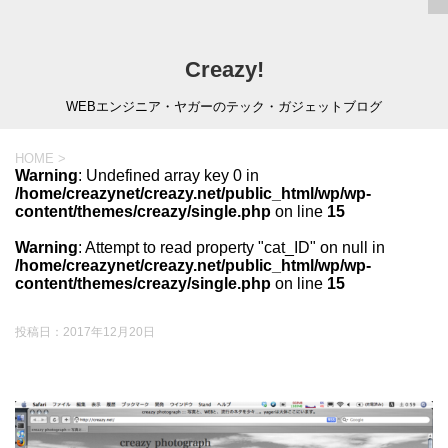
Creazy!
WEBエンジニア・ヤガーのテック・ガジェットブログ
HOME
>
Warning
: Undefined array key 0 in
/home/creazynet/creazy.net/public_html/wp/wp-
content/themes/creazy/single.php
on line
15
Warning
: Attempt to read property "cat_ID" on null in
/home/creazynet/creazy.net/public_html/wp/wp-
content/themes/creazy/single.php
on line
15
投稿日：
2017年12月20日