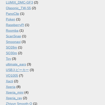
LUMIX_DMC-GF3
(2)
Olasonic_TW-S5
(2)
PanoClip
(1)
Poken
(1)
RaspberryPi
(1)
Roomba
(1)
ScanSnap
(1)
Smoonavi
(3)
SQ28m
(1)
SQ30m
(2)
Toy
(3)
ultimate_ears
(3)
USBスピーカー
(3)
VQ1005
(7)
Xacti
(2)
Xperia
(8)
Xperia_mini
(4)
Xperia_ray
(2)
Zhiyun Smooth-Q
(1)