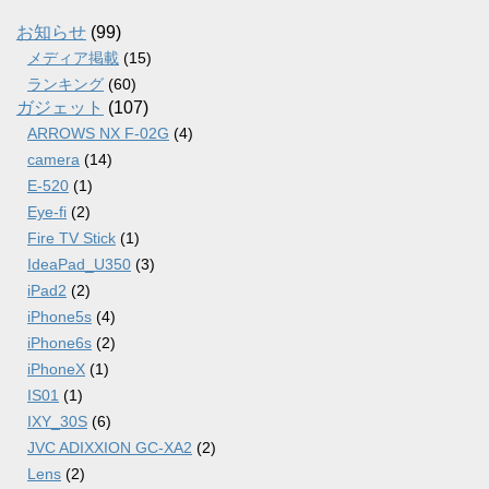
イ
ブ
お知らせ
(99)
メディア掲載
(15)
ランキング
(60)
ガジェット
(107)
ARROWS NX F-02G
(4)
camera
(14)
E-520
(1)
Eye-fi
(2)
Fire TV Stick
(1)
IdeaPad_U350
(3)
iPad2
(2)
iPhone5s
(4)
iPhone6s
(2)
iPhoneX
(1)
IS01
(1)
IXY_30S
(6)
JVC ADIXXION GC-XA2
(2)
Lens
(2)