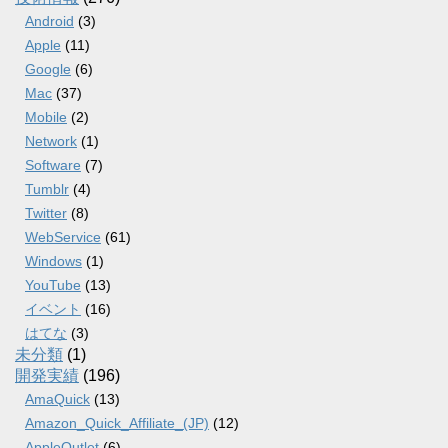
Android
(3)
Apple
(11)
Google
(6)
Mac
(37)
Mobile
(2)
Network
(1)
Software
(7)
Tumblr
(4)
Twitter
(8)
WebService
(61)
Windows
(1)
YouTube
(13)
イベント
(16)
はてな
(3)
未分類
(1)
開発実績
(196)
AmaQuick
(13)
Amazon_Quick_Affiliate_(JP)
(12)
AppleOutlet
(6)