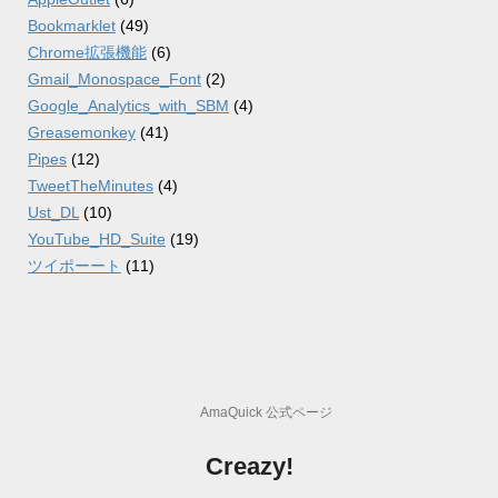
Bookmarklet
(49)
Chrome拡張機能
(6)
Gmail_Monospace_Font
(2)
Google_Analytics_with_SBM
(4)
Greasemonkey
(41)
Pipes
(12)
TweetTheMinutes
(4)
Ust_DL
(10)
YouTube_HD_Suite
(19)
ツイポーート
(11)
AmaQuick 公式ページ
Creazy!