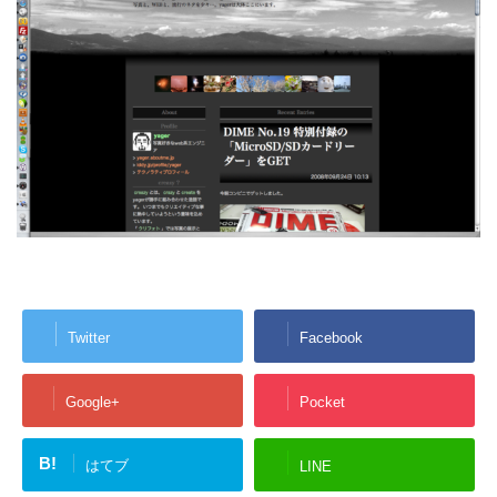
Twitter
Facebook
Google+
Pocket
B!
はてブ
LINE