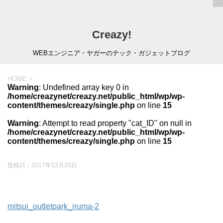
Creazy!
WEBエンジニア・ヤガーのテック・ガジェットブログ
HOME
>
Warning
: Undefined array key 0 in
/home/creazynet/creazy.net/public_html/wp/wp-
content/themes/creazy/single.php
on line
15
Warning
: Attempt to read property "cat_ID" on null in
/home/creazynet/creazy.net/public_html/wp/wp-
content/themes/creazy/single.php
on line
15
投稿日：
2017年12月20日
mitsui_outletpark_iruma-2