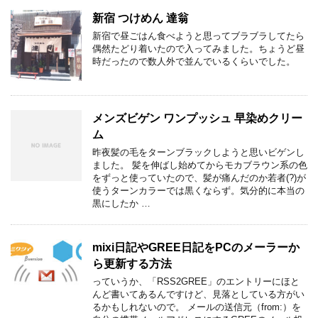
新宿 つけめん 達翁
新宿で昼ごはん食べようと思ってブラブラしてたら
偶然たどり着いたので入ってみました。ちょうど昼
時だったので数人外で並んでいるくらいでした。
メンズビゲン ワンプッシュ 早染めクリー
ム
昨夜髪の毛をターンブラックしようと思いビゲンし
ました。 髪を伸ばし始めてからモカブラウン系の色
をずっと使っていたので、髪が痛んだのか若者(?)が
使うターンカラーでは黒くならず。気分的に本当の
黒にしたか …
mixi日記やGREE日記をPCのメーラーか
ら更新する方法
っていうか、「RSS2GREE」のエントリーにほと
んど書いてあるんですけど、見落としている方がい
るかもしれないので。 メールの送信元（from:）を