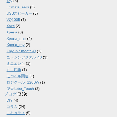
Toy
(3)
ultimate_ears
(3)
USBスピーカー
(3)
VQ1005
(7)
Xacti
(2)
Xperia
(8)
Xperia_mini
(4)
Xperia_ray
(2)
Zhiyun Smooth-Q
(1)
ニッシンデジタル i40
(3)
ミニエレキ
(1)
ミニ四駆
(1)
モバイル関連
(1)
ロジクールT120BW
(1)
楽天kobo_Touch
(2)
ブログ
(339)
DIY
(4)
コラム
(24)
ニキョティ
(5)