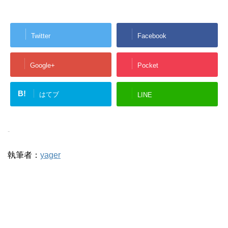
Twitter
Facebook
Google+
Pocket
B!
はてブ
LINE
-
執筆者：
yager