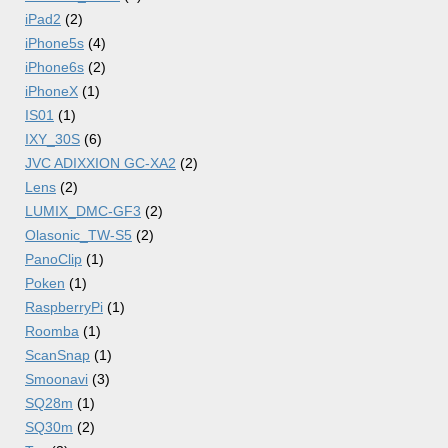
iPad2
(2)
iPhone5s
(4)
iPhone6s
(2)
iPhoneX
(1)
IS01
(1)
IXY_30S
(6)
JVC ADIXXION GC-XA2
(2)
Lens
(2)
LUMIX_DMC-GF3
(2)
Olasonic_TW-S5
(2)
PanoClip
(1)
Poken
(1)
RaspberryPi
(1)
Roomba
(1)
ScanSnap
(1)
Smoonavi
(3)
SQ28m
(1)
SQ30m
(2)