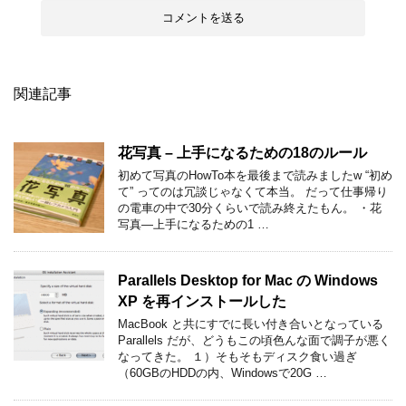
関連記事
花写真 – 上手になるための18のルール
初めて写真のHowTo本を最後まで読みましたw “初め
て” ってのは冗談じゃなくて本当。 だって仕事帰り
の電車の中で30分くらいで読み終えたもん。 ・花
写真―上手になるための1 …
Parallels Desktop for Mac の Windows
XP を再インストールした
MacBook と共にすでに長い付き合いとなっている
Parallels だが、どうもこの頃色んな面で調子が悪く
なってきた。 １）そもそもディスク食い過ぎ
（60GBのHDDの内、Windowsで20G …