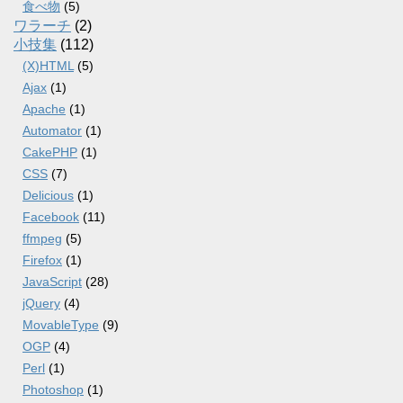
食べ物
(5)
ワラーチ
(2)
小技集
(112)
(X)HTML
(5)
Ajax
(1)
Apache
(1)
Automator
(1)
CakePHP
(1)
CSS
(7)
Delicious
(1)
Facebook
(11)
ffmpeg
(5)
Firefox
(1)
JavaScript
(28)
jQuery
(4)
MovableType
(9)
OGP
(4)
Perl
(1)
Photoshop
(1)