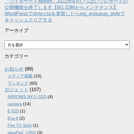
「ツイポーート/twport」2022年6月いっぱいでレポートの
公開機能を終了します【8/1 22時からメンテナンス】
WordPressでstyle.cssを更新したらwp_enqueue_styleで
キャッシュクリアする
アーカイブ
ア
ー
カ
カテゴリー
イ
ブ
お知らせ
(99)
メディア掲載
(15)
ランキング
(60)
ガジェット
(107)
ARROWS NX F-02G
(4)
camera
(14)
E-520
(1)
Eye-fi
(2)
Fire TV Stick
(1)
IdeaPad_U350
(3)