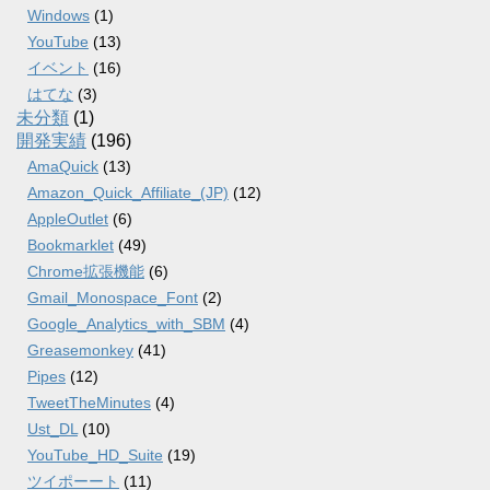
Windows
(1)
YouTube
(13)
イベント
(16)
はてな
(3)
未分類
(1)
開発実績
(196)
AmaQuick
(13)
Amazon_Quick_Affiliate_(JP)
(12)
AppleOutlet
(6)
Bookmarklet
(49)
Chrome拡張機能
(6)
Gmail_Monospace_Font
(2)
Google_Analytics_with_SBM
(4)
Greasemonkey
(41)
Pipes
(12)
TweetTheMinutes
(4)
Ust_DL
(10)
YouTube_HD_Suite
(19)
ツイポーート
(11)