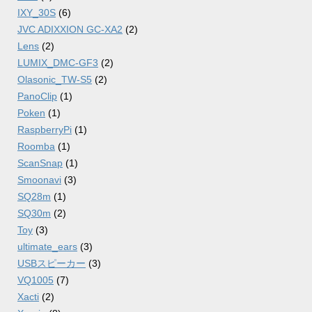
IXY_30S
(6)
JVC ADIXXION GC-XA2
(2)
Lens
(2)
LUMIX_DMC-GF3
(2)
Olasonic_TW-S5
(2)
PanoClip
(1)
Poken
(1)
RaspberryPi
(1)
Roomba
(1)
ScanSnap
(1)
Smoonavi
(3)
SQ28m
(1)
SQ30m
(2)
Toy
(3)
ultimate_ears
(3)
USBスピーカー
(3)
VQ1005
(7)
Xacti
(2)