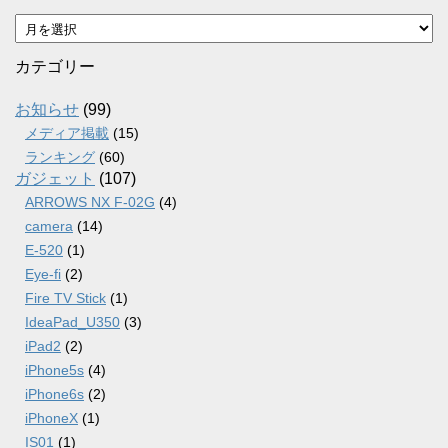
ア
ー
カ
カテゴリー
イ
ブ
お知らせ
(99)
メディア掲載
(15)
ランキング
(60)
ガジェット
(107)
ARROWS NX F-02G
(4)
camera
(14)
E-520
(1)
Eye-fi
(2)
Fire TV Stick
(1)
IdeaPad_U350
(3)
iPad2
(2)
iPhone5s
(4)
iPhone6s
(2)
iPhoneX
(1)
IS01
(1)