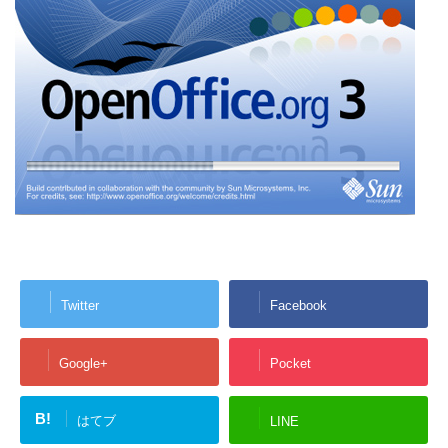
Twitter
Facebook
Google+
Pocket
B!
はてブ
LINE