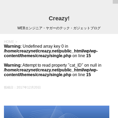
Creazy!
WEBエンジニア・ヤガーのテック・ガジェットブログ
HOME
>
Warning
: Undefined array key 0 in
/home/creazynet/creazy.net/public_html/wp/wp-
content/themes/creazy/single.php
on line
15
Warning
: Attempt to read property "cat_ID" on null in
/home/creazynet/creazy.net/public_html/wp/wp-
content/themes/creazy/single.php
on line
15
投稿日：
2017年12月20日