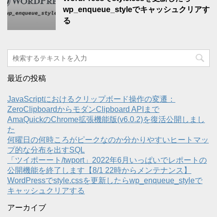
wp_enqueue_styleでキャッシュクリアす
る
最近の投稿
JavaScriptにおけるクリップボード操作の変遷：
ZeroClipboardからモダンClipboard APIまで
AmaQuickのChrome拡張機能版(v6.0.2)を復活公開しまし
た
何曜日の何時ころがピークなのか分かりやすいヒートマッ
プ的な分布を出すSQL
「ツイポーート/twport」2022年6月いっぱいでレポートの
公開機能を終了します【8/1 22時からメンテナンス】
WordPressでstyle.cssを更新したらwp_enqueue_styleで
キャッシュクリアする
アーカイブ