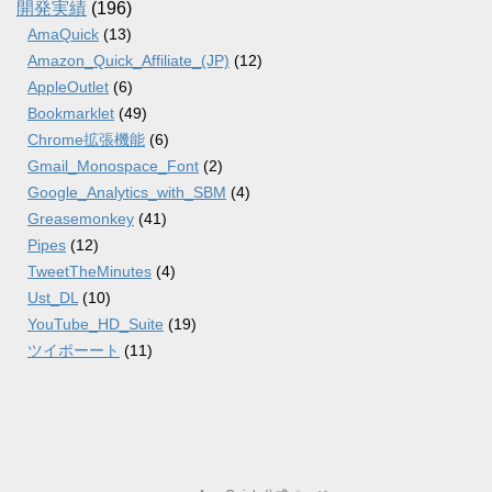
開発実績
(196)
AmaQuick
(13)
Amazon_Quick_Affiliate_(JP)
(12)
AppleOutlet
(6)
Bookmarklet
(49)
Chrome拡張機能
(6)
Gmail_Monospace_Font
(2)
Google_Analytics_with_SBM
(4)
Greasemonkey
(41)
Pipes
(12)
TweetTheMinutes
(4)
Ust_DL
(10)
YouTube_HD_Suite
(19)
ツイポーート
(11)