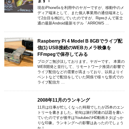
ます！
現在iPhone5sを利用中のヤガーですが、移動中のメ
ディア端末として、また個人事業用の通信端末とし
て2台目を検討していたのですが、Ripreさんで富士
通の最新Android最新モデル「ARROWS …
Raspberry Pi 4 Model B 8GBでライブ配
信(1) USB接続のWEBカメラ映像を
FFmpegで保存してみる
ブログご無沙汰しております。ヤガーです。 本業の
WEB開発と並行して、リモートワーク推奨の影響で
ライブ配信などの需要が高まっており、以前よりイ
ベントなどで配信をしていた関係で様々な形式での
ライブ配信方 …
2008年11月のランキング
11月は仕事が忙しくなった時期でしたが25本のエン
トリーを書きました。初旬は旅行関連の話題を書い
ていたのですが後半はYoutubeのHD動画ネタばっか
りな印象。ランキングへの影響はあったのでしょう
か！ …