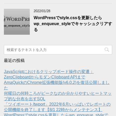
2022/01/28
WordPressでstyle.cssを更新したら
wp_enqueue_styleでキャッシュクリアす
る
最近の投稿
JavaScriptにおけるクリップボード操作の変遷：
ZeroClipboardからモダンClipboard APIまで
AmaQuickのChrome拡張機能版(v6.0.2)を復活公開しまし
た
何曜日の何時ころがピークなのか分かりやすいヒートマッ
プ的な分布を出すSQL
「ツイポーート/twport」2022年6月いっぱいでレポートの
公開機能を終了します【8/1 22時からメンテナンス】
WordPressでstyle.cssを更新したらwp_enqueue_styleで