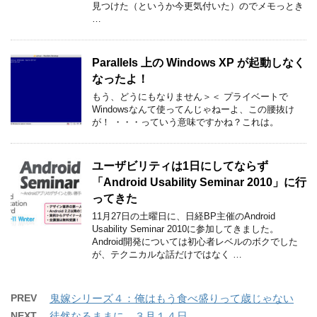
見つけた（というか今更気付いた）のでメモっとき
…
Parallels 上の Windows XP が起動しなく
なったよ！
もう、どうにもなりません＞＜ プライベートで
Windowsなんて使ってんじゃねーよ、この腰抜け
が！ ・・・っていう意味ですかね？これは。
ユーザビリティは1日にしてならず
「Android Usability Seminar 2010」に行
ってきた
11月27日の土曜日に、日経BP主催のAndroid
Usability Seminar 2010に参加してきました。
Android開発については初心者レベルのボクでした
が、テクニカルな話だけではなく …
PREV
鬼嫁シリーズ４：俺はもう食べ盛りって歳じゃない
NEXT
徒然なるままに、３月１４日