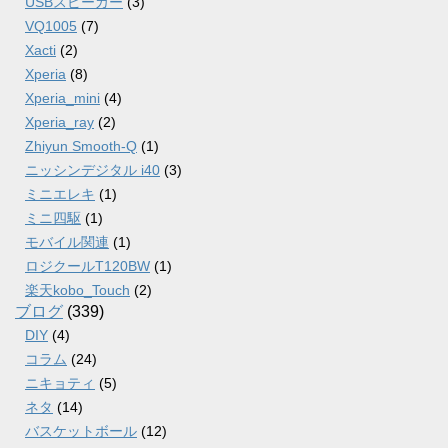
USBスピーカー
(3)
VQ1005
(7)
Xacti
(2)
Xperia
(8)
Xperia_mini
(4)
Xperia_ray
(2)
Zhiyun Smooth-Q
(1)
ニッシンデジタル i40
(3)
ミニエレキ
(1)
ミニ四駆
(1)
モバイル関連
(1)
ロジクールT120BW
(1)
楽天kobo_Touch
(2)
ブログ
(339)
DIY
(4)
コラム
(24)
ニキョティ
(5)
ネタ
(14)
バスケットボール
(12)