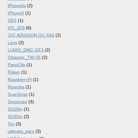
iPhone6s
(2)
iPhoneX
(1)
IS01
(1)
IXY_30S
(6)
JVC ADIXXION GC-XA2
(2)
Lens
(2)
LUMIX_DMC-GF3
(2)
Olasonic_TW-S5
(2)
PanoClip
(1)
Poken
(1)
RaspberryPi
(1)
Roomba
(1)
ScanSnap
(1)
Smoonavi
(3)
SQ28m
(1)
SQ30m
(2)
Toy
(3)
ultimate_ears
(3)