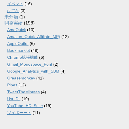
イベント
(16)
はてな
(3)
未分類
(1)
開発実績
(196)
AmaQuick
(13)
Amazon_Quick_Affiliate_(JP)
(12)
AppleOutlet
(6)
Bookmarklet
(49)
Chrome拡張機能
(6)
Gmail_Monospace_Font
(2)
Google_Analytics_with_SBM
(4)
Greasemonkey
(41)
Pipes
(12)
TweetTheMinutes
(4)
Ust_DL
(10)
YouTube_HD_Suite
(19)
ツイポーート
(11)