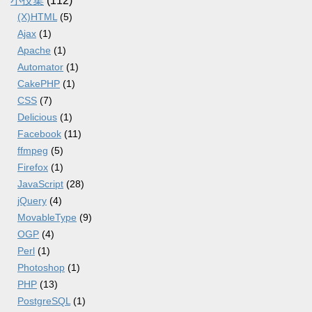
小技集
(112)
(X)HTML
(5)
Ajax
(1)
Apache
(1)
Automator
(1)
CakePHP
(1)
CSS
(7)
Delicious
(1)
Facebook
(11)
ffmpeg
(5)
Firefox
(1)
JavaScript
(28)
jQuery
(4)
MovableType
(9)
OGP
(4)
Perl
(1)
Photoshop
(1)
PHP
(13)
PostgreSQL
(1)