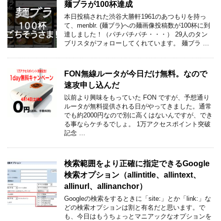
麺ブラが100杯達成
本日投稿された渋谷大勝軒1961のあつもりを持っ
て、menblr. (麺ブラ)への麺画像投稿数が100杯に到
達しました！（パチパチパチ・・・） 29人のタン
ブリスタがフォローしてくれています。 麺ブラ …
FON無線ルータが今日だけ無料。なので
速攻申し込んだ
以前より興味をもっていた FON ですが、予想通り
ルータが無料提供される日がやってきました。通常
でも約2000円なので別に高くはないんですが、でき
る事ならケチるでしょ。 1万アクセスポイント突破
記念 …
検索範囲をより正確に指定できるGoogle
検索オプション（allintitle、allintext、
allinurl、allinanchor）
Googleの検索をするときに「site:」とか「link:」な
どの検索オプションは割と有名だと思います。で
も、今日はもうちょっとマニアックなオプションを