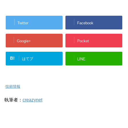
Twitter
Facebook
Google+
Pocket
B!
はてブ
LINE
-
技術情報
執筆者：
creazynet