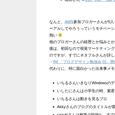
なんと、
AMN
参加ブロガーさんが5
ーアルしてやろうっていうモチベーシ
熱い
他のブロガーさんの経歴とか悩みとか
後は、初回なので視覚マーケティング
のですが、すでにネタフルさんが詳し
・
[N] 「ブログデザイン勉強会 01」
代わりに、特に面白かった出来事メモ
いちるさんいきなりWindows
いしたにさんは小学生の時、紫君
いちるさんは動きを見るプロ
Akkyさんのブログのタイトルが
cazukiさんは極真の段持ち。