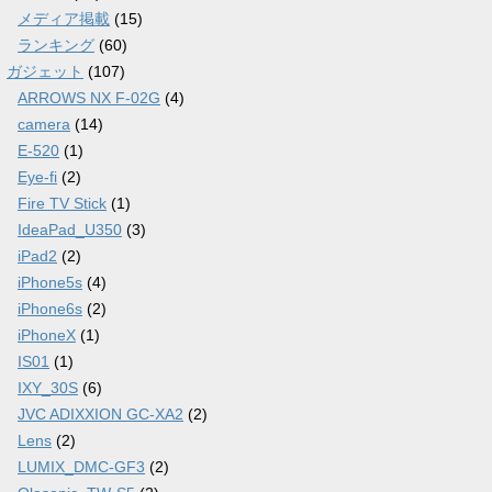
メディア掲載
(15)
ランキング
(60)
ガジェット
(107)
ARROWS NX F-02G
(4)
camera
(14)
E-520
(1)
Eye-fi
(2)
Fire TV Stick
(1)
IdeaPad_U350
(3)
iPad2
(2)
iPhone5s
(4)
iPhone6s
(2)
iPhoneX
(1)
IS01
(1)
IXY_30S
(6)
JVC ADIXXION GC-XA2
(2)
Lens
(2)
LUMIX_DMC-GF3
(2)