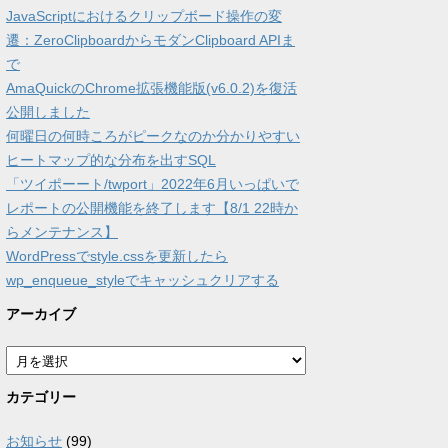
JavaScriptにおけるクリップボード操作の変
遷：ZeroClipboardからモダンClipboard APIま
で
AmaQuickのChrome拡張機能版(v6.0.2)を復活
公開しました
何曜日の何時ころがピークなのか分かりやすい
ヒートマップ的な分布を出すSQL
「ツイポーート/twport」2022年6月いっぱいで
レポートの公開機能を終了します【8/1 22時か
らメンテナンス】
WordPressでstyle.cssを更新したら
wp_enqueue_styleでキャッシュクリアする
アーカイブ
ア
ー
カ
カテゴリー
イ
ブ
お知らせ
(99)