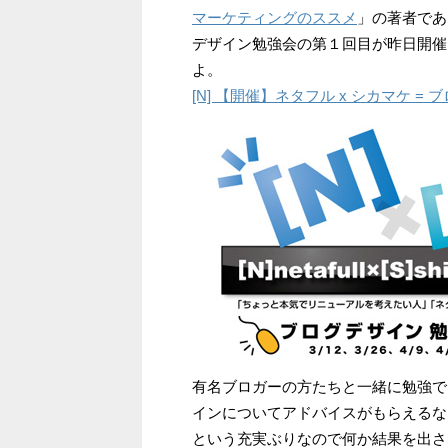
マーケティングのススメ
」の著者であ
デザイン勉強会の第１回目が昨日開催
よ。
[N] 【開催】ネタフル x シカマケ 
有名ブロガーの方たちと一緒に勉強で
インについてアドバイスがもらえるな
という充実ぶりなので何か結果を出さ