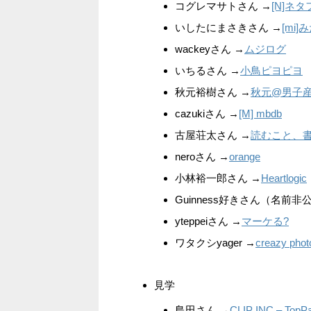
コグレマサトさん →
[N]ネタ
いしたにまさきさん →
[mi
wackeyさん →
ムジログ
いちるさん →
小鳥ピヨピヨ
秋元裕樹さん →
秋元@男子
cazukiさん →
[M] mbdb
古屋荘太さん →
読むこと、書
neroさん →
orange
小林裕一郎さん →
Heartlogic
Guinness好きさん（名前
yteppeiさん →
マーケる?
ワタクシyager →
creazy phot
見学
島田さん →
CLIP INC – TopP