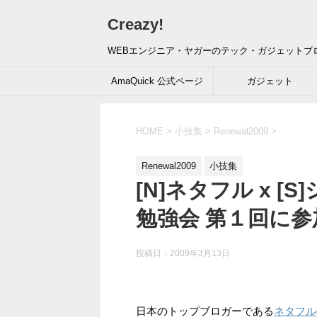
Creazy!
WEBエンジニア・ヤガーのテック・ガジェットブ
AmaQuick 公式ページ
ガジェット
HOME
>
小技集
>
Renewal2009
>
Renewal2009
小技集
[N]ネタフル x [
勉強会 第１回に参
投稿日：
2009年3月13日
日本のトップブロガーである
ネタフル