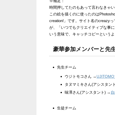
※補足：
時間押してたのもあって言わなきゃい
この絵を描くのに使ったのはPhotoshop E
creation!」です。サイト名のcrea
が、「いつでもクリエイティブな事に
いう意味で、キャッチコピーというよ
豪華参加メンバーと先
先生チーム
ウジトモコさん →
UJITOM
タヌマミキさん(アシスタント
味澤さん(アシスタント) →
自
生徒チーム