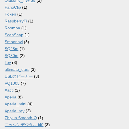
Olasonic_TW-S5
(2)
PanoClip
(1)
Poken
(1)
RaspberryPi
(1)
Roomba
(1)
ScanSnap
(1)
Smoonavi
(3)
SQ28m
(1)
SQ30m
(2)
Toy
(3)
ultimate_ears
(3)
USBスピーカー
(3)
VQ1005
(7)
Xacti
(2)
Xperia
(8)
Xperia_mini
(4)
Xperia_ray
(2)
Zhiyun Smooth-Q
(1)
ニッシンデジタル i40
(3)