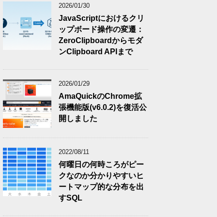
2026/01/30
JavaScriptにおけるクリ
ップボード操作の変遷：
ZeroClipboardからモダ
ンClipboard APIまで
2026/01/29
AmaQuickのChrome拡
張機能版(v6.0.2)を復活公
開しました
2022/08/11
何曜日の何時ころがピー
クなのか分かりやすいヒ
ートマップ的な分布を出
すSQL