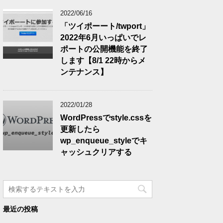
2022/06/16
「ツイポーート/twport」
2022年6月いっぱいでレ
ポートの公開機能を終了
します【8/1 22時からメ
ンテナンス】
2022/01/28
WordPressでstyle.cssを
更新したら
wp_enqueue_styleでキ
ャッシュクリアする
最近の投稿