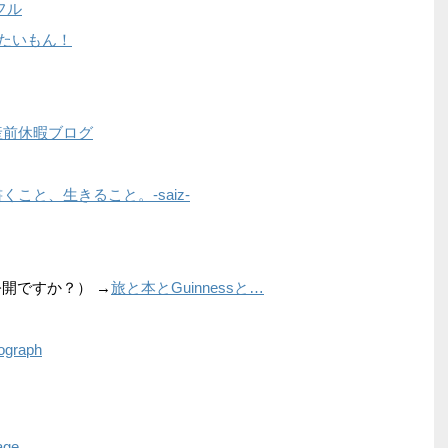
フル
]みたいもん！
産前休暇ブログ
くこと、生きること。-saiz-
非公開ですか？） →
旅と本とGuinnessと…
ograph
age