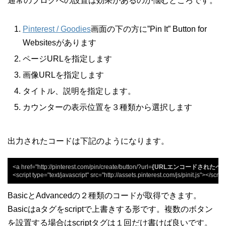
通常のブログへの設置は効果があるのか悩むところです。
Pinterest / Goodies
画面の下の方に”Pin It” Button for
Websitesがあります
ページURLを指定します
画像URLを指定します
タイトル、説明を指定します。
カウンターの表示位置を３種類から選択します
出力されたコードは下記のようになります。
<a href="http://pinterest.com/pin/create/button/?url=
{URLエンコードされたペー
<script type="text/javascript" src="http://assets.pinterest.com/js/pinit.js"></scrip
BasicとAdvancedの２種類のコードが取得できます。
Basicはaタグをscriptで上書きする形です。複数のボタン
を設置する場合はscriptタグは１回だけ書けば良いです。