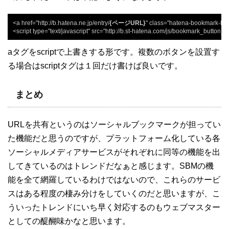
<a href="http://b.hatena.ne.jp/entry/
{ページURL}
" class="hatena-bookmark-but
<script type="text/javascript" src="http://b.st-hatena.com/js/bookmark_button_w
aタグをscriptで上書きする形です。複数のボタンを設置す
る場合はscriptタグは１回だけ書けば良いです。
まとめ
URLを共有というのはソーシャルブックマークが担ってい
た機能だと思うのですが、プラットフォーム化している各
ソーシャルメディアサービスがそれぞれに同等の機能を出
してきているのはトレンドだなぁと感じます。SBMの機
能を全て網羅しているわけではないので、これらのサービ
スはある程度の棲み分けをしていくのだと思いますが、こ
ういったトレンドにいち早く対応するのもウェブマスター
としての醍醐味かなと思います。