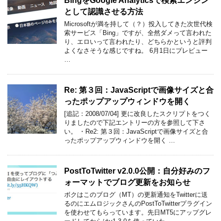
BingをGoogle Analyticsで検索エンジン
として認識させる方法
Microsoftが満を持して（？）投入してきた次世代検
索サービス「Bing」ですが、全然ダメって言われた
り、エロいって言われたり、どちらかというと評判
よくなさそうな感じですね。 6月1日にプレビュー
…
Re: 第３回：JavaScriptで画像サイズと合
ったポップアップウィンドウを開く
[追記：2008/07/04] 更に改良したスクリプトをつく
りましたので下記エントリーの方を参照して下さ
い。 ・Re2: 第３回：JavaScriptで画像サイズと合
ったポップアップウィンドウを開く …
PostToTwitter v2.0.0公開：自分好みのフ
ォーマットでブログ更新をお知らせ
ボクはこのブログ（MT）の更新通知をTwitterに送
るのにエムロジックさんのPostToTwitterプラグイン
を使わせてもらっています。先日MT5にアップグレ