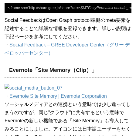
<iframe src="http://share.gree.jp/share?url=
<$MTEntryPermalink encode_url=
Social FeedbackはOpen Graph protocol準拠のmeta要素を
記述することで詳細な情報を登録できます。詳しい説明は
下記ページを参考にしてください。
・
Social Feedback – GREE Developer Center（グリー デ
ベロッパーセンター）
Evernote「Site Memory（Clip）」
・
Evernote Site Memory | Evernote Corporation
ソーシャルメディアとの連携という意味では少し違ってし
まうのですが、同じ”クラウド”に共有するという意味で
Evernoteの新しい機能である「Site Memory」も導入して
みることにしました。アイコンには日本語ユーザーをたく