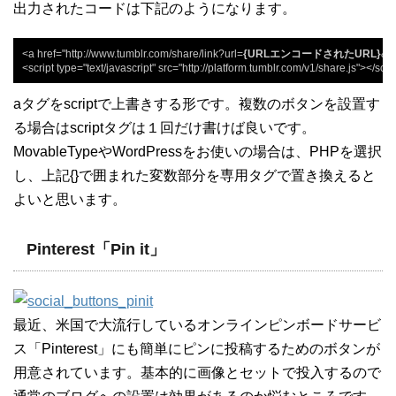
出力されたコードは下記のようになります。
<a href="http://www.tumblr.com/share/link?url=
{URLエンコードされたURL}
&n
<script type="text/javascript" src="http://platform.tumblr.com/v1/share.js"></scri
aタグをscriptで上書きする形です。複数のボタンを設置す
る場合はscriptタグは１回だけ書けば良いです。
MovableTypeやWordPressをお使いの場合は、PHPを選択
し、上記{}で囲まれた変数部分を専用タグで置き換えると
よいと思います。
Pinterest「Pin it」
最近、米国で大流行しているオンラインピンボードサービ
ス「Pinterest」にも簡単にピンに投稿するためのボタンが
用意されています。基本的に画像とセットで投入するので