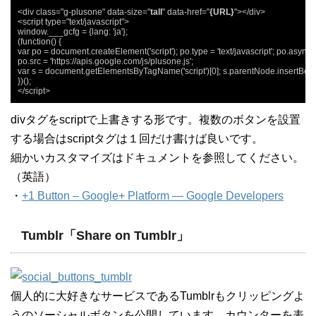
<div class="g-plusone" data-size="
tall
" data-href="
{URL}
"></div>

<script type="text/javascript">

window.___gcfg = {lang: 'ja'};

(function() {

var po = document.createElement('script'); po.type = 'text/javascript'; po.async = 
po.src = 'https://apis.google.com/js/plusone.js';

var s = document.getElementsByTagName('script')[0]; s.parentNode.insertBefore
})();

</script>
divタグをscriptで上書きする形です。複数のボタンを設置
する場合はscriptタグは１回だけ書けば良いです。
細かいカスタマイズはドキュメントを参照してください。
（英語）
・
+1 Button – Google+ Platform — Google Developers
Tumblr「Share on Tumblr」
個人的に大好きなサービスであるTumblrもクリッピングよ
うのソーシャルボタンを公開しています。カウンターを表