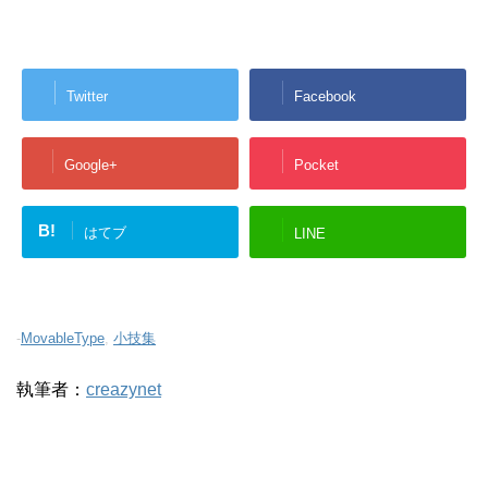
Twitter
Facebook
Google+
Pocket
B!
はてブ
LINE
-
MovableType
,
小技集
執筆者：
creazynet