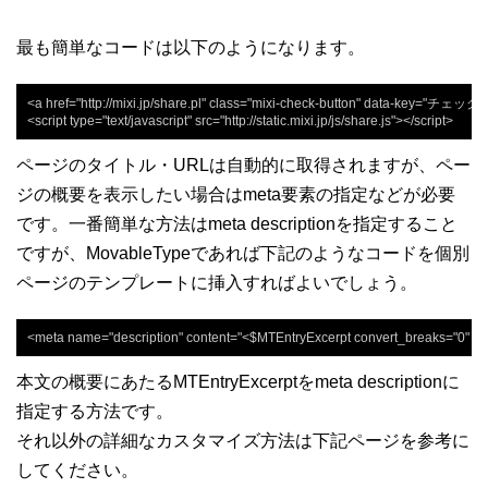
最も簡単なコードは以下のようになります。
<a href="http://mixi.jp/share.pl" class="mixi-check-button" data-key="チェック
<script type="text/javascript" src="http://static.mixi.jp/js/share.js"></script>
ページのタイトル・URLは自動的に取得されますが、ペー
ジの概要を表示したい場合はmeta要素の指定などが必要
です。一番簡単な方法はmeta descriptionを指定すること
ですが、MovableTypeであれば下記のようなコードを個別
ページのテンプレートに挿入すればよいでしょう。
<meta name="description" content="<$MTEntryExcerpt convert_breaks="0" $>"
本文の概要にあたるMTEntryExcerptをmeta descriptionに
指定する方法です。
それ以外の詳細なカスタマイズ方法は下記ページを参考に
してください。