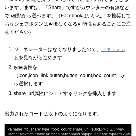
います。まずは、「Share」ですがカウンターの有無など
で5種類から選べます。（Facebookはいいね！を推奨して
おりシェアボタンは今後なくなる可能性もあることにご注
意ください）
ジェネレーターはなくなりましたので、
ドキュメン
ト
を見ながら進めます
type属性を
｛icon,icon_link,button,button_count,box_count｝か
ら選択します
share_url属性にシェアするリンクを挿入します
出力されたコードは以下のようになります。
<a name="fb_share" type="
box_count
" share_url="
{URL}
">シェア</a>

<script src="http://static.ak.fbcdn.net/connect.php/js/FB.Share" type="text/javasc