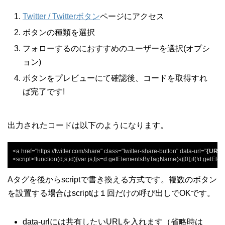
Twitter / Twitterボタン
ページにアクセス
ボタンの種類を選択
フォローするのにおすすめのユーザーを選択(オプシ
ョン)
ボタンをプレビューにて確認後、コードを取得すれ
ば完了です!
出力されたコードは以下のようになります。
<a href="https://twitter.com/share" class="twitter-share-button" data-url="
{URL}
<script>!function(d,s,id){var js,fjs=d.getElementsByTagName(s)[0];if(!d.getElemen
Aタグを後からscriptで書き換える方式です。複数のボタン
を設置する場合はscriptは１回だけの呼び出しでOKです。
data-urlには共有したいURLを入れます（省略時は