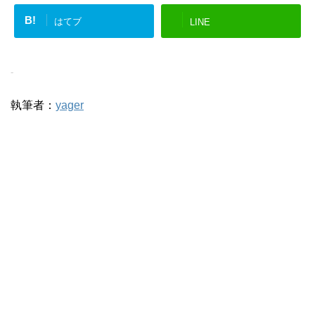
B!
はてブ
LINE
-
執筆者：
yager