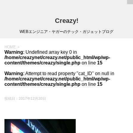
Creazy!
WEBエンジニア・ヤガーのテック・ガジェットブログ
HOME
>
Warning
: Undefined array key 0 in
/home/creazynet/creazy.net/public_html/wp/wp-
content/themes/creazy/single.php
on line
15
Warning
: Attempt to read property "cat_ID" on null in
/home/creazynet/creazy.net/public_html/wp/wp-
content/themes/creazy/single.php
on line
15
投稿日：
2017年12月20日