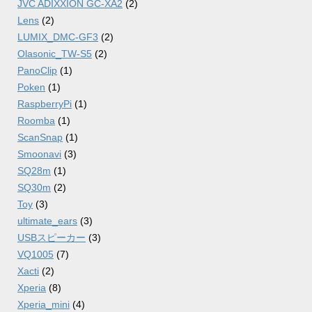
JVC ADIXXION GC-XA2
(2)
Lens
(2)
LUMIX_DMC-GF3
(2)
Olasonic_TW-S5
(2)
PanoClip
(1)
Poken
(1)
RaspberryPi
(1)
Roomba
(1)
ScanSnap
(1)
Smoonavi
(3)
SQ28m
(1)
SQ30m
(2)
Toy
(3)
ultimate_ears
(3)
USBスピーカー
(3)
VQ1005
(7)
Xacti
(2)
Xperia
(8)
Xperia_mini
(4)