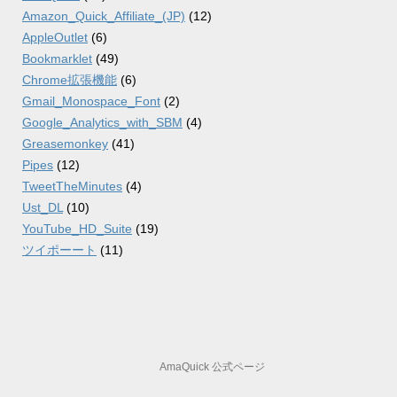
Amazon_Quick_Affiliate_(JP)
(12)
AppleOutlet
(6)
Bookmarklet
(49)
Chrome拡張機能
(6)
Gmail_Monospace_Font
(2)
Google_Analytics_with_SBM
(4)
Greasemonkey
(41)
Pipes
(12)
TweetTheMinutes
(4)
Ust_DL
(10)
YouTube_HD_Suite
(19)
ツイポーート
(11)
AmaQuick 公式ページ