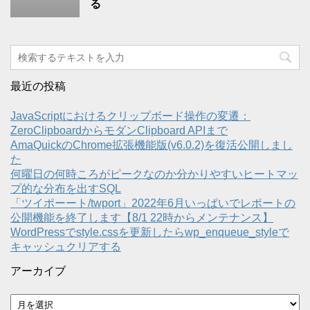
る
最近の投稿
JavaScriptにおけるクリップボード操作の変遷：
ZeroClipboardからモダンClipboard APIまで
AmaQuickのChrome拡張機能版(v6.0.2)を復活公開しまし
た
何曜日の何時ころがピークなのか分かりやすいヒートマッ
プ的な分布を出すSQL
「ツイポーート/twport」2022年6月いっぱいでレポートの
公開機能を終了します【8/1 22時からメンテナンス】
WordPressでstyle.cssを更新したらwp_enqueue_styleで
キャッシュクリアする
アーカイブ
ア