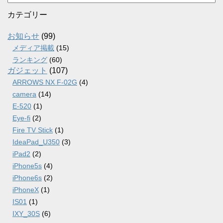
ー
カ
カテゴリー
イ
ブ
お知らせ
(99)
メディア掲載
(15)
ランキング
(60)
ガジェット
(107)
ARROWS NX F-02G
(4)
camera
(14)
E-520
(1)
Eye-fi
(2)
Fire TV Stick
(1)
IdeaPad_U350
(3)
iPad2
(2)
iPhone5s
(4)
iPhone6s
(2)
iPhoneX
(1)
IS01
(1)
IXY_30S
(6)