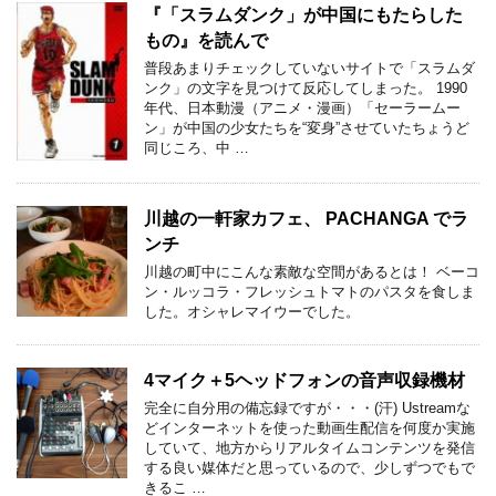
『「スラムダンク」が中国にもたらした
もの』を読んで
普段あまりチェックしていないサイトで「スラムダ
ンク」の文字を見つけて反応してしまった。 1990
年代、日本動漫（アニメ・漫画）「セーラームー
ン」が中国の少女たちを“変身”させていたちょうど
同じころ、中 …
川越の一軒家カフェ、 PACHANGA でラ
ンチ
川越の町中にこんな素敵な空間があるとは！ ベーコ
ン・ルッコラ・フレッシュトマトのパスタを食しま
した。オシャレマイウーでした。
4マイク＋5ヘッドフォンの音声収録機材
完全に自分用の備忘録ですが・・・(汗) Ustreamな
どインターネットを使った動画生配信を何度か実施
していて、地方からリアルタイムコンテンツを発信
する良い媒体だと思っているので、少しずつでもで
きるこ …